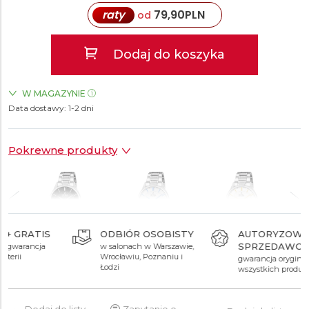
raty
79,90
PLN
od
Dodaj do koszyka
W MAGAZYNIE
Data dostawy:
ZEGARKI.PL Manufaktura Łódź
1-2 dni
TAK
Pokrewne produkty
ODBIÓR OSOBISTY
AUTORYZOWANY
SPRZEDAWCA
w salonach w Warszawie,
799 zł
799 zł
799 zł
Wrocławiu, Poznaniu i
gwarancja oryginalności
Łodzi
wszystkich produktów