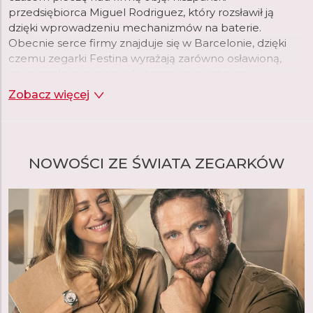
przedsiębiorca Miguel Rodriguez, który rozsławił ją
dzięki wprowadzeniu mechanizmów na baterie.
Obecnie serce firmy znajduje się w Barcelonie, dzięki
czemu zegarki Festina wyrażają zarówno osławioną,
szwajcarską precyzję, jak i temperament oraz
nowoczesny styl Południa.
Zobacz więcej
NOWOŚCI ZE ŚWIATA ZEGARKÓW