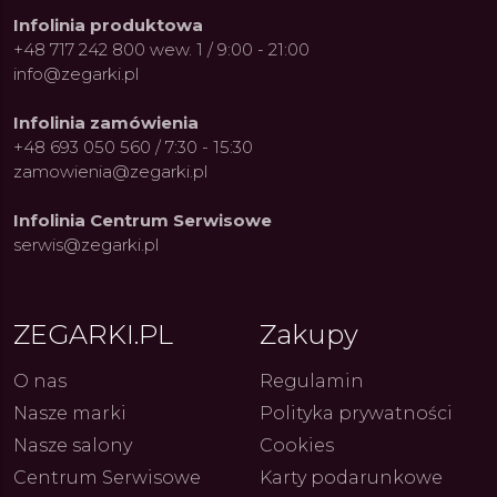
Infolinia produktowa
+48 717 242 800 wew. 1 / 9:00 - 21:00
info@zegarki.pl
Infolinia zamówienia
+48 693 050 560 / 7:30 - 15:30
zamowienia@zegarki.pl
Infolinia Centrum Serwisowe
serwis@zegarki.pl
ue Constant: Pasja,
Fenomen marki Festina. Od
Alpina
ZEGARKI.PL
Zakupy
ja i Dostępny Luksus z
kolarskich pasji do ikonicznych
Chron
Genewy
kolekcji zegarków
Angels
27.07.2026
4.08.2026
ARKI.PL
Autor
ZEGARKI.PL
Autor
ZE
pierw
O nas
Regulamin
z przy
Nasze marki
Polityka prywatności
Nasze salony
Cookies
Centrum Serwisowe
Karty podarunkowe