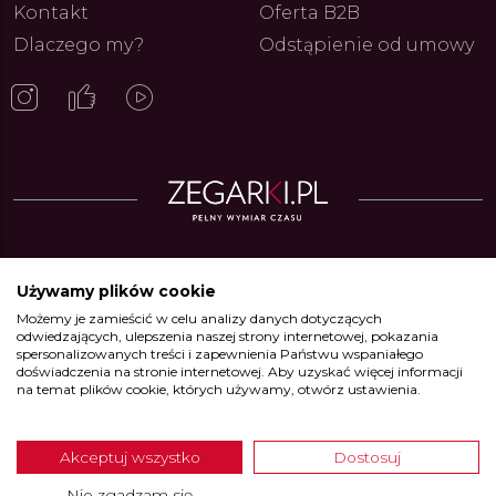
Kontakt
Oferta B2B
Dlaczego my?
Odstąpienie od umowy
Zegarki w ofercie
Używamy plików cookie
Możemy je zamieścić w celu analizy danych dotyczących
Zegarki Alpina
•
Zegarki Atlantic
•
Zegarki Błonie
•
Zegarki Boccia
odwiedzających, ulepszenia naszej strony internetowej, pokazania
Titanium
•
Zegarki Calypso
•
Zegarki Candino
•
Zegarki Casio
•
Zegarki
spersonalizowanych treści i zapewnienia Państwu wspaniałego
Certina
•
Zegarki Citizen
•
Zegarki DOXA
•
Zegarki Edifice
•
Zegarki Festina
doświadczenia na stronie internetowej. Aby uzyskać więcej informacji
•
Zegarki Frederique Constant
•
Zegarki G-Shock
•
Zegarki Garmin
•
na temat plików cookie, których używamy, otwórz ustawienia.
Zegarki Hamilton
•
Zegarki Junghans
•
Zegarki Jaguar
•
Zegarki Kronaby
•
Zegarki Luminox
•
Zegarki Lotus
•
Zegarki Mido
•
Zegarki Mondaine
•
Zegarki Mudita
•
Zegarki Oris
•
Zegarki Perrelet
•
Zegarki PRIM
•
Zegarki
Akceptuj wszystko
Dostosuj
Rado
•
Zegarki Roamer
•
Zegarki Seiko
•
Zegarki Timex
•
Zegarki Tissot
•
Zegarki Tommy Hilfiger
•
Zegarki Union Glashütte
•
Zegarki Victorinox
•
Nie zgadzam się