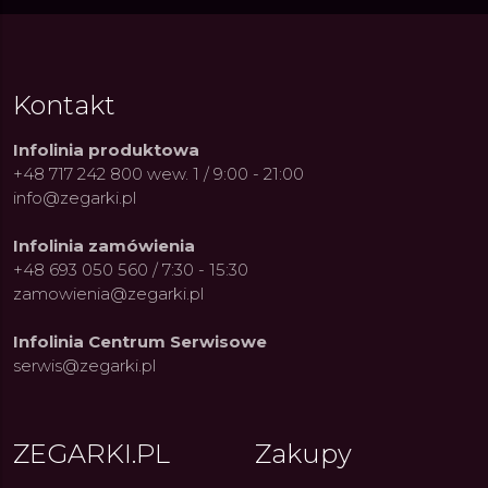
Kontakt
Infolinia produktowa
+48 717 242 800 wew. 1 / 9:00 - 21:00
info@zegarki.pl
Infolinia zamówienia
+48 693 050 560 / 7:30 - 15:30
zamowienia@zegarki.pl
Infolinia Centrum Serwisowe
serwis@zegarki.pl
ue Constant: Pasja,
Fenomen marki Festina. Od
Alpina
ja i Dostępny Luksus z
kolarskich pasji do ikonicznych
Chron
ZEGARKI.PL
Zakupy
Genewy
kolekcji zegarków
Angels
27.07.2026
4.08.2026
ARKI.PL
Autor
ZEGARKI.PL
Autor
ZE
pierw