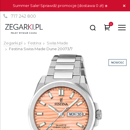
Summer Sale! Sprawdź promocje (dostawa 0 zł) ☀️
717 242 800
0
Zegarki.pl
Festina
Swiss Made
Festina Swiss Made Dune
20073/7
NOWOŚĆ