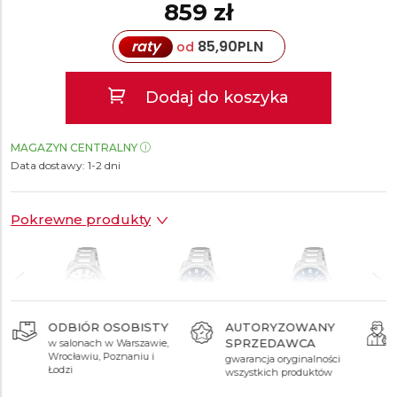
859 zł
raty
85,90
PLN
od
Dodaj do koszyka
MAGAZYN CENTRALNY
Data dostawy:
1-2 dni
Pokrewne produkty
ODBIÓR OSOBISTY
AUTORYZOWANY
SPRZEDAWCA
w salonach w Warszawie,
859 zł
859 zł
859 zł
Wrocławiu, Poznaniu i
gwarancja oryginalności
Łodzi
wszystkich produktów