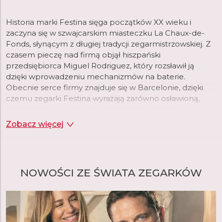
Historia marki Festina sięga początków XX wieku i
zaczyna się w szwajcarskim miasteczku La Chaux-de-
Fonds, słynącym z długiej tradycji zegarmistrzowskiej. Z
czasem pieczę nad firmą objął hiszpański
przedsiębiorca Miguel Rodriguez, który rozsławił ją
dzięki wprowadzeniu mechanizmów na baterie.
Obecnie serce firmy znajduje się w Barcelonie, dzięki
czemu zegarki Festina wyrażają zarówno osławioną,
szwajcarską precyzję, jak i temperament oraz
nowoczesny styl Południa.
Zobacz więcej
NOWOŚCI ZE ŚWIATA ZEGARKÓW