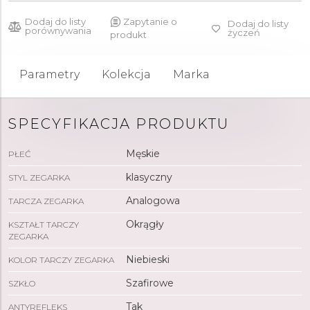
Dodaj do listy
Zapytanie o
Dodaj do listy
porównywania
życzeń
produkt
Parametry
Kolekcja
Marka
SPECYFIKACJA PRODUKTU
Męskie
PŁEĆ
klasyczny
STYL ZEGARKA
Analogowa
TARCZA ZEGARKA
Okrągły
KSZTAŁT TARCZY
ZEGARKA
Niebieski
KOLOR TARCZY ZEGARKA
Szafirowe
SZKŁO
Tak
ANTYREFLEKS