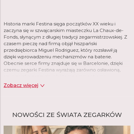
Historia marki Festina sięga początków XX wieku i
zaczyna się w szwajcarskim miasteczku La Chaux-de-
Fonds, słynącym z długiej tradycji zegarmistrzowskiej. Z
czasem pieczę nad firmą objął hiszpański
przedsiębiorca Miguel Rodriguez, który rozsławił ją
dzięki wprowadzeniu mechanizmów na baterie.
Obecnie serce firmy znajduje się w Barcelonie, dzięki
czemu zegarki Festina wyrażają zarówno osławioną,
szwajcarską precyzję, jak i temperament oraz
nowoczesny styl Południa.
Zobacz więcej
NOWOŚCI ZE ŚWIATA ZEGARKÓW