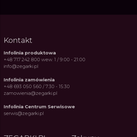
Kontakt
Infolinia produktowa
+48 717 242 800 wew. 1 / 9:00 - 21:00
info@zegarki.pl
Infolinia zamówienia
+48 693 050 560 / 7:30 - 15:30
zamowienia@zegarki.pl
Infolinia Centrum Serwisowe
serwis@zegarki.pl
ue Constant: Pasja,
Fenomen marki Festina. Od
Alpina
ja i Dostępny Luksus z
kolarskich pasji do ikonicznych
Chron