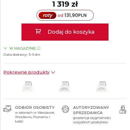
1 319 zł
raty
131,90
PLN
od
Dodaj do koszyka
W MAGAZYNIE
Data dostawy:
ZEGARKI.PL Posnania Poznań
3-5 dni
TAK
Pokrewne produkty
ODBIÓR OSOBISTY
AUTORYZOWANY
SPRZEDAWCA
w salonach w Warszawie,
1 319 zł
1 319 zł
1 319 zł
Wrocławiu, Poznaniu i
gwarancja oryginalności
Łodzi
wszystkich produktów