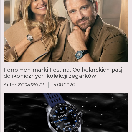
Fenomen marki Festina. Od kolarskich pasji
do ikonicznych kolekcji zegarków
Autor
ZEGARKI.PL
4.08.2026