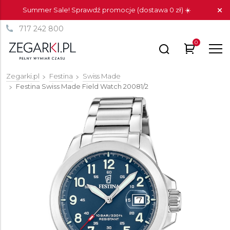
Summer Sale! Sprawdź promocje (dostawa 0 zł) ☀️
717 242 800
0
Zegarki.pl
Festina
Swiss Made
Festina Swiss Made Field Watch
20081/2