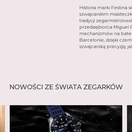
Historia marki Festina 
szwajcarskim miasteczk
tradycji zegarmistrzows
przedsiębiorca Miguel R
mechanizmów na baterie
Barcelonie, dzięki czem
szwajcarską precyzję, j
NOWOŚCI ZE ŚWIATA ZEGARKÓW