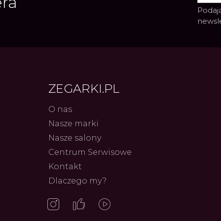
era
Podają
newsl
ZEGARKI.PL
O nas
Nasze marki
Frederiq
Nasze salony
Innowac
Serca 
Centrum Serwisowe
Autor
ZEG
Kontakt
Dlaczego my?