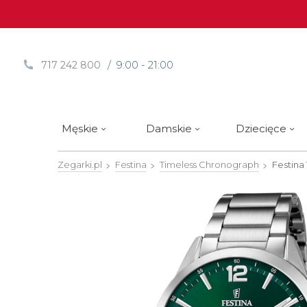
/ 9:00 - 21:00
717 242 800
Męskie
Damskie
Dziecięce
Zegarki.pl
Festina
Timeless Chronograph
Festina
Sprawdź
Sprawdź
Paski | Bransolety
Alpina
Styl / rodzaj zegarka
Styl / rodzaj zegarka
Rotomaty
DOXA
Słow
Nowości
Nowości
Atlantic
Eleganckie
Eleganckie
Edifice
Edycje Limitowane
Edycje Limitowane
Błonie
Klasyczne
Klasyczne
Festina
Wyprzedaż zegarków
Wyprzedaż zegarków
Boccia Titanium
Sportowe
Sportowe
FLIK-F
Calypso
Luksusowe
Luksusowe
Frederi
Candino
Nurkowe
Nurkowe
G-Shoc