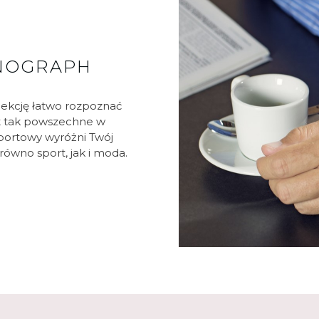
ONOGRAPH
lekcję łatwo rozpoznać
st tak powszechne w
sportowy wyróżni Twój
równo sport, jak i moda.