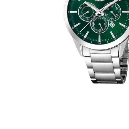
Casio
Militarne
Smartwatch
Garmin
Certina
Lotnicze
Retro
Guess
Citizen
Smartwatch
Hamilt
Retro
Kieszonkowe
Pochodzenie
Polskie
Szwajcarskie
Japońskie
695 zł
869 zł
5
Niemieckie