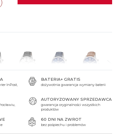
 Titanium
Xicorr
Srebrne
Srebrne
Brąz
Niebieskie
Niebieskie
ań
TAK
Czarne
Czarne
Zielone
Czerwone
Zielone
Perłowe
A
BATERIA+ GRATIS
ier InPost,
dożywotnia gwarancja wymiany baterii
629 zł
629 zł
629 zł
535 zł
AUTORYZOWANY SPRZEDAWCA
rocławiu,
gwarancja oryginalności wszystkich
produktów
WE
60 DNI NA ZWROT
ce
bez pośpiechu i problemów