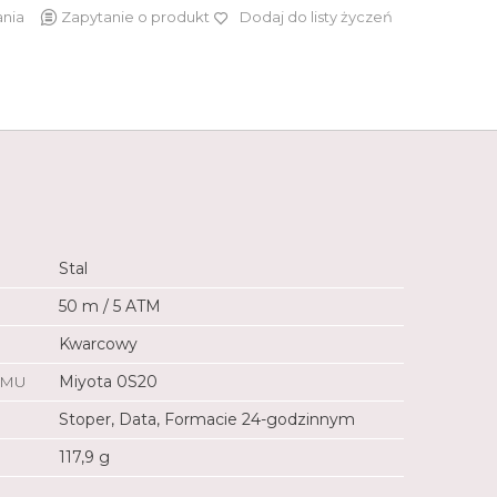
ania
Zapytanie o produkt
Dodaj do listy życzeń
649 zł
Stal
50 m / 5 ATM
Kwarcowy
ZMU
Miyota 0S20
Stoper, Data, Formacie 24-godzinnym
117,9 g