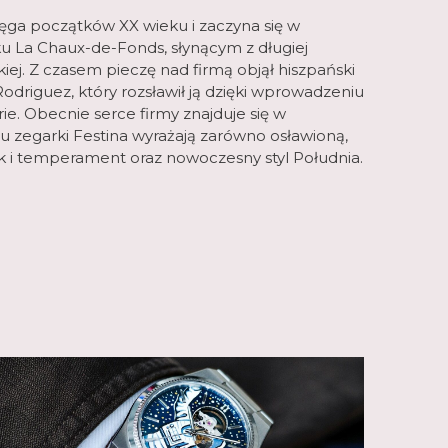
sięga początków XX wieku i zaczyna się w
u La Chaux-de-Fonds, słynącym z długiej
kiej. Z czasem pieczę nad firmą objął hiszpański
odriguez, który rozsławił ją dzięki wprowadzeniu
. Obecnie serce firmy znajduje się w
u zegarki Festina wyrażają zarówno osławioną,
ak i temperament oraz nowoczesny styl Południa.