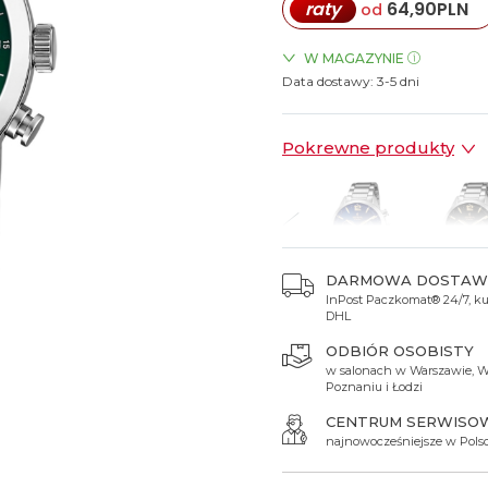
raty
64,90
PLN
od
Spinki do mankietów
Luminox
Sterowane radiowo
Sterowane radiowo
Seiko
Boccia
Mido
Sterowane GPS
Swatch
W MAGAZYNIE
Data dostawy:
ZEGARKI.PL Posnania Pozn
3-5 dni
on
Mondaine
Timex
Pokrewne produkty
DARMOWA DOSTAW
InPost Paczkomat® 24/7, kur
03 zł
695 zł
629 zł
649 zł
649 zł
DHL
ODBIÓR OSOBISTY
w salonach w Warszawie, W
Poznaniu i Łodzi
CENTRUM SERWISO
najnowocześniejsze w Pols