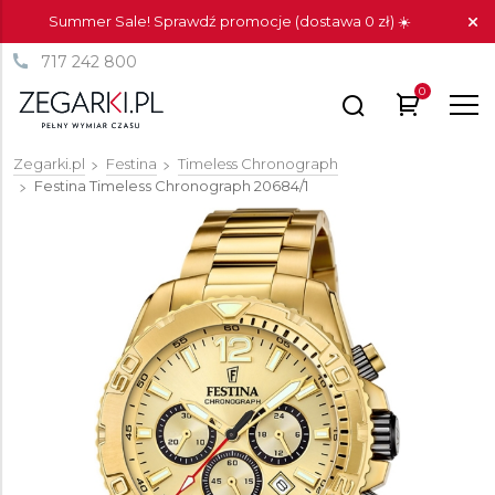
Summer Sale! Sprawdź promocje (dostawa 0 zł) ☀️
717 242 800
0
Zegarki.pl
Festina
Timeless Chronograph
Festina Timeless Chronograph
20684/1