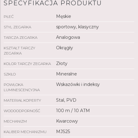
SPECYFIKACJA PRODUKTU
pływania i snorkelingu.
Męskie
PŁEĆ
sportowy, klasyczny
STYL ZEGARKA
Analogowa
TARCZA ZEGARKA
Okrągły
KSZTAŁT TARCZY
ZEGARKA
Złoty
KOLOR TARCZY ZEGARKA
Mineralne
SZKŁO
Wskazówki i indeksy
POWŁOKA
LUMINESCENCYJNA
Stal, PVD
MATERIAŁ KOPERTY
100 m / 10 ATM
WODOODPORNOŚĆ
Kwarcowy
MECHANIZM
MJS25
KALIBER MECHANIZMU