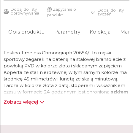
Dodaj do listy
Zapytanie o
Dodaj do listy
porównywania
życzeń
produkt
Opis produktu
Parametry
Kolekcja
Mark
Festina Timeless Chronograph 20684/1 to męski
sportowy
zegarek
na baterię na stalowej bransolecie z
powłoką PVD w kolorze złota i składanym zapięciem.
Koperta ze stali nierdzewnej w tym samym kolorze ma
średnicę 45 milimetrów i lunetę ze skalą minutową.
Tarcza w kolorze złota z datą, stoperem i wskaźnikiem
czasu w formacie 24-godzinnym jest chroniona
szkłem
mineralnym
.
Wskazówki
i indeksy posiadają
powłokę
Zobacz więcej
luminescencyjną
, która po podświetleniu ułatwia
czytelność w słabych warunkach oświetleniowych.
Zegarek
napędzany jest mechanizmem kwarcowym
Miyota JS25 z dokładnością ±20 sekund na miesiąc.
Dzięki wodoodporności
10 ATM
zegarek
nadaje się do