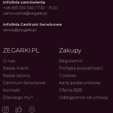
Infolinia zamówienia
+48 693 050 560 / 7:30 - 15:30
zamowienia@zegarki.pl
Infolinia Centrum Serwisowe
serwis@zegarki.pl
ue Constant: Pasja,
Fenomen marki Festina. Od
Alpina
ja i Dostępny Luksus z
kolarskich pasji do ikonicznych
Chron
Genewy
kolekcji zegarków
Angels
ZEGARKI.PL
Zakupy
27.07.2026
4.08.2026
ARKI.PL
Autor
ZEGARKI.PL
Autor
ZE
pierw
z przy
O nas
Regulamin
Nasze marki
Polityka prywatności
Nasze salony
Cookies
Centrum Serwisowe
Karty podarunkowe
Kontakt
Oferta B2B
Dlaczego my?
Odstąpienie od umowy