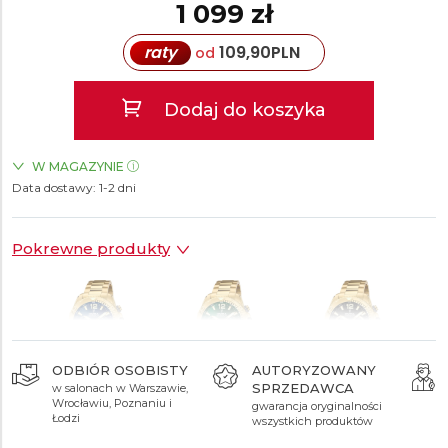
1 099 zł
raty
109,90
PLN
od
Dodaj do koszyka
W MAGAZYNIE
Data dostawy:
ZEGARKI.PL Blue City Warszawa
1-2 dni
TAK
ZEGARKI.PL Sky Tower Wrocław
TAK
ZEGARKI.PL Manufaktura Łódź
TAK
Pokrewne produkty
ODBIÓR OSOBISTY
AUTORYZOWANY
SPRZEDAWCA
w salonach w Warszawie,
1 099 zł
1 099 zł
1 099 zł
Wrocławiu, Poznaniu i
gwarancja oryginalności
Łodzi
wszystkich produktów