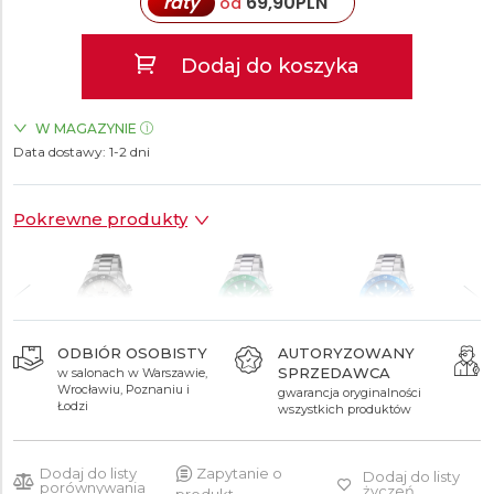
raty
69,90
PLN
od
Dodaj do koszyka
W MAGAZYNIE
Data dostawy:
ZEGARKI.PL Blue City Warszawa
1-2 dni
TAK
ZEGARKI.PL Sky Tower Wrocław
TAK
Pokrewne produkty
ODBIÓR OSOBISTY
AUTORYZOWANY
SPRZEDAWCA
w salonach w Warszawie,
799 zł
699 zł
594 zł
Wrocławiu, Poznaniu i
gwarancja oryginalności
Łodzi
wszystkich produktów
Dodaj do listy
Zapytanie o
Dodaj do listy
porównywania
życzeń