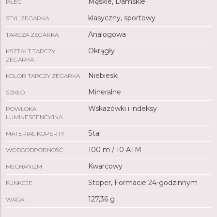
Męskie, Damskie
PŁEĆ
klasyczny, sportowy
STYL ZEGARKA
Analogowa
TARCZA ZEGARKA
Okrągły
KSZTAŁT TARCZY
ZEGARKA
Niebieski
KOLOR TARCZY ZEGARKA
Mineralne
SZKŁO
Wskazówki i indeksy
POWŁOKA
LUMINESCENCYJNA
Stal
MATERIAŁ KOPERTY
100 m / 10 ATM
WODOODPORNOŚĆ
Kwarcowy
MECHANIZM
Stoper, Formacie 24-godzinnym
FUNKCJE
127,36 g
WAGA