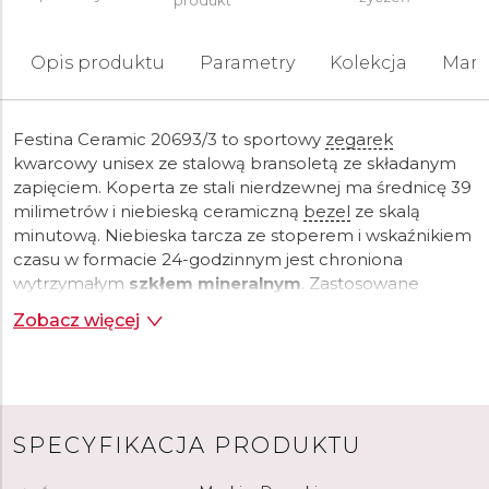
produkt
Opis produktu
Parametry
Kolekcja
Mark
Festina Ceramic 20693/3 to sportowy
zegarek
kwarcowy unisex ze stalową bransoletą ze składanym
zapięciem. Koperta ze stali nierdzewnej ma średnicę 39
milimetrów i niebieską ceramiczną
bezel
ze skalą
minutową. Niebieska tarcza ze stoperem i wskaźnikiem
czasu w formacie 24-godzinnym jest chroniona
wytrzymałym
szkłem mineralnym
. Zastosowane
indeksy oraz
wskazówki
posiadają
powłokę
Zobacz więcej
luminescencyjną
, która po naświetleniu ułatwia odczyt
w warunkach słabego oświetlenia. Napęd zapewnia
mechanizm kwarcowy
Miyota JS20 z dokładnością
±20 sekund na miesiąc.
Zegarek
jest wodoodporny do
10 ATM
i dlatego nadaje się do pływania i snorkelingu.
SPECYFIKACJA PRODUKTU