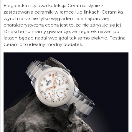
Elegancka i stylowa kolekcja Ceramic słynie z
zastosowania ceramiki w ramce lub linkach. Ceramika
wyróżnia się nie tylko wyglądem, ale najbardziej
charakterystyczną cechą jest to, że nie zarysuje się jej.
Dzięki temu mamy gwarancję, że zegarek nawet po
latach będzie nadal wyglądał tak samo pięknie. Festina
Ceramic to idealny modny dodatek.