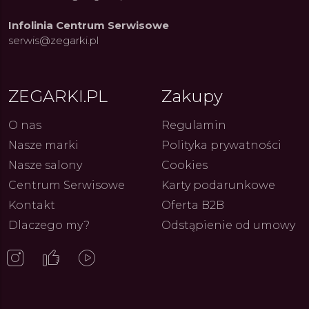
Infolinia Centrum Serwisowe
serwis@zegarki.pl
ue Constant: Pasja,
Fenomen marki Festina. Od
Alpina
ja i Dostępny Luksus z
kolarskich pasji do ikonicznych
Chron
Genewy
kolekcji zegarków
Angels
ZEGARKI.PL
Zakupy
27.07.2026
4.08.2026
ARKI.PL
Autor
ZEGARKI.PL
Autor
ZE
pierw
z przy
O nas
Regulamin
Nasze marki
Polityka prywatności
Nasze salony
Cookies
Centrum Serwisowe
Karty podarunkowe
Kontakt
Oferta B2B
Dlaczego my?
Odstąpienie od umowy