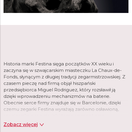
Historia marki Festina sięga początków XX wieku i
zaczyna się w szwajcarskim miasteczku La Chaux-de-
Fonds, słynącym z długiej tradycji zegarmistrzowskiej. Z
czasem pieczę nad firmą objął hiszpański
przedsiębiorca Miguel Rodriguez, który rozsławił ją
dzięki wprowadzeniu mechanizmów na baterie.
Obecnie serce firmy znajduje się w Barcelonie, dzięki
czemu zegarki Festina wyrażają zarówno osławioną,
szwajcarską precyzję, jak i temperament oraz
nowoczesny styl Południa.
Zobacz więcej