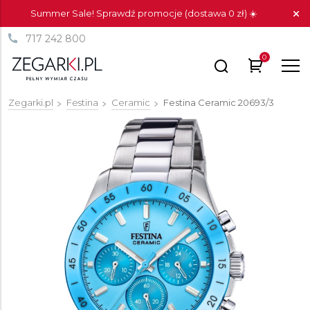
Summer Sale! Sprawdź promocje (dostawa 0 zł) ☀️
717 242 800
0
Zegarki.pl
Festina
Ceramic
Festina Ceramic
20693/3