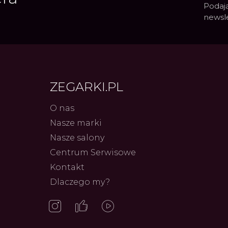
Podają
newsl
ZEGARKI.PL
O nas
Nasze marki
Frederiq
Nasze salony
Innowac
Serca 
Centrum Serwisowe
Autor
ZEG
Kontakt
Dlaczego my?