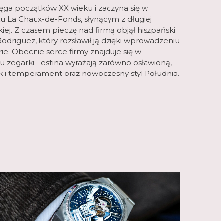
sięga początków XX wieku i zaczyna się w
u La Chaux-de-Fonds, słynącym z długiej
kiej. Z czasem pieczę nad firmą objął hiszpański
odriguez, który rozsławił ją dzięki wprowadzeniu
. Obecnie serce firmy znajduje się w
u zegarki Festina wyrażają zarówno osławioną,
ak i temperament oraz nowoczesny styl Południa.