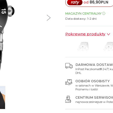
raty
86,90
PLN
od
Spinki do mankietów
Luminox
Sterowane radiowo
Sterowane radiowo
Seiko
Boccia
Mido
Sterowane GPS
Swatch
MAGAZYN CENTRALNY
Data dostawy:
1-2 dni
on
Mondaine
Timex
Pokrewne produkty
DARMOWA DOSTAW
InPost Paczkomat® 24/7, kur
869 zł
869 zł
DHL
ODBIÓR OSOBISTY
w salonach w Warszawie, W
Poznaniu i Łodzi
CENTRUM SERWISO
najnowocześniejsze w Pols