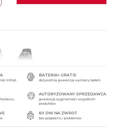
 Titanium
Xicorr
Srebrne
Srebrne
Brąz
Niebieskie
Niebieskie
Czarne
Czarne
Zielone
Czerwone
Zielone
Perłowe
A
BATERIA+ GRATIS
ier InPost,
dożywotnia gwarancja wymiany baterii
869 zł
AUTORYZOWANY SPRZEDAWCA
rocławiu,
gwarancja oryginalności wszystkich
produktów
WE
60 DNI NA ZWROT
ce
bez pośpiechu i problemów