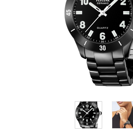
Casio
Militarne
Smartwatch
Garmin
Certina
Lotnicze
Retro
Guess
Citizen
Smartwatch
Hamilt
Retro
Kieszonkowe
Pochodzenie
Polskie
Szwajcarskie
Japońskie
Niemieckie