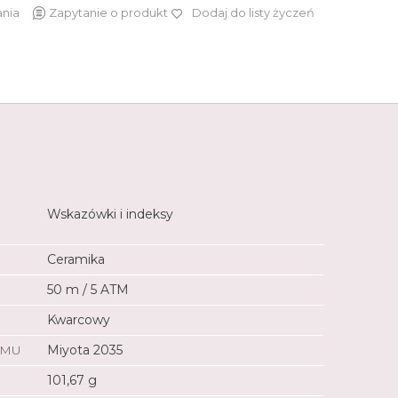
ania
Zapytanie o produkt
Dodaj do listy życzeń
869 zł
Wskazówki i indeksy
Ceramika
50 m / 5 ATM
Kwarcowy
ZMU
Miyota 2035
101,67 g