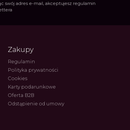
c swój adres e-mail, akceptujesz
regulamin
ettera
Zakupy
Regulamin
Polityka prywatności
ue Constant: Pasja,
Fenomen marki Festina. Od
Alpina
Cookies
ja i Dostępny Luksus z
kolarskich pasji do ikonicznych
Chron
Genewy
kolekcji zegarków
Angels
27.07.2026
4.08.2026
Karty podarunkowe
ARKI.PL
Autor
ZEGARKI.PL
Autor
ZE
pierw
z przy
Oferta B2B
Odstąpienie od umowy