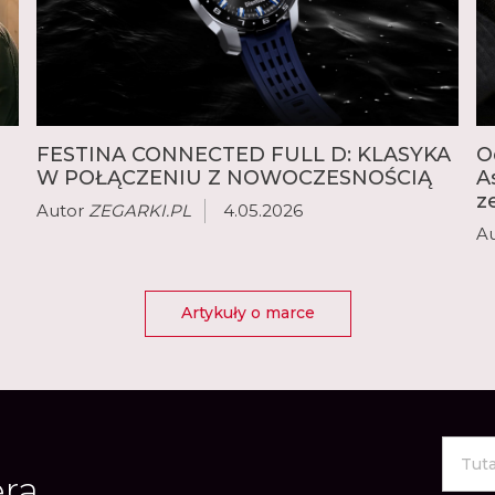
FESTINA CONNECTED FULL D: KLASYKA
O
W POŁĄCZENIU Z NOWOCZESNOŚCIĄ
A
z
Autor
ZEGARKI.PL
4.05.2026
A
Artykuły o marce
era