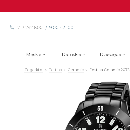
/ 9:00 - 21:00
717 242 800
Męskie
Damskie
Dziecięce
Zegarki.pl
Festina
Ceramic
Festina Ceramic
2072
Sprawdź
Sprawdź
Paski | Bransolety
Alpina
Styl / rodzaj zegarka
Styl / rodzaj zegarka
Rotomaty
DOXA
Słow
Nowości
Nowości
Atlantic
Eleganckie
Eleganckie
Edifice
Edycje Limitowane
Edycje Limitowane
Błonie
Klasyczne
Klasyczne
Festina
Wyprzedaż zegarków
Wyprzedaż zegarków
Boccia Titanium
Sportowe
Sportowe
FLIK-F
Calypso
Luksusowe
Luksusowe
Frederi
Candino
Nurkowe
Nurkowe
G-Shoc