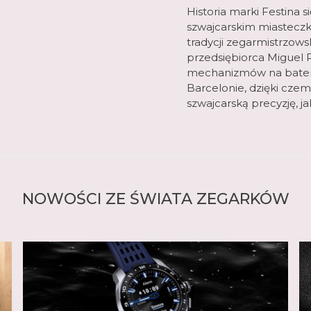
Historia marki Festina 
szwajcarskim miasteczk
tradycji zegarmistrzows
przedsiębiorca Miguel R
mechanizmów na baterie
Barcelonie, dzięki czem
szwajcarską precyzję, j
NOWOŚCI ZE ŚWIATA ZEGARKÓW