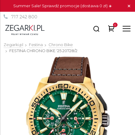
Summer Sale! Sprawdź promocje (dostawa 0 zł) ☀️
717 242 800
0
Zegarki.pl
Festina
Chrono Bike
FESTINA CHRONO BIKE '25
20728/2