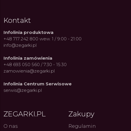
Kontakt
Infolinia produktowa
+48 717 242 800 wew. 1 / 9:00 - 21:00
info@zegarki.pl
Infolinia zamówienia
+48 693 050 560 / 7:30 - 15:30
zamowienia@zegarki.pl
Infolinia Centrum Serwisowe
serwis@zegarki.pl
ue Constant: Pasja,
Fenomen marki Festina. Od
Alpina
ZEGARKI.PL
Zakupy
ja i Dostępny Luksus z
kolarskich pasji do ikonicznych
Chron
Genewy
kolekcji zegarków
Angels
27.07.2026
4.08.2026
ARKI.PL
Autor
ZEGARKI.PL
Autor
ZE
pierw
O nas
Regulamin
z przy