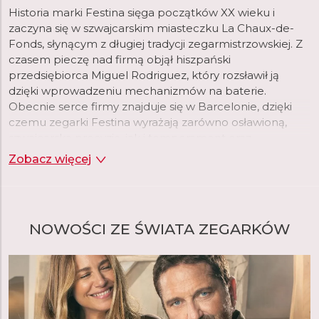
Historia marki Festina sięga początków XX wieku i
zaczyna się w szwajcarskim miasteczku La Chaux-de-
Fonds, słynącym z długiej tradycji zegarmistrzowskiej. Z
czasem pieczę nad firmą objął hiszpański
przedsiębiorca Miguel Rodriguez, który rozsławił ją
dzięki wprowadzeniu mechanizmów na baterie.
Obecnie serce firmy znajduje się w Barcelonie, dzięki
czemu zegarki Festina wyrażają zarówno osławioną,
szwajcarską precyzję, jak i temperament oraz
nowoczesny styl Południa.
Zobacz więcej
NOWOŚCI ZE ŚWIATA ZEGARKÓW