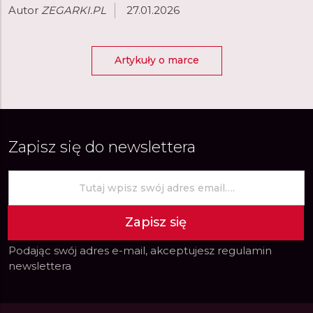
Autor
ZEGARKI.PL
27.01.2026
Artykuły o marce
Zapisz się do newslettera
Zapisz się
Podając swój adres e-mail, akceptujesz
regulamin
newslettera