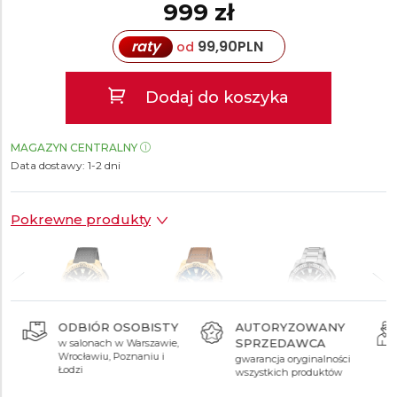
999 zł
raty
99,90
PLN
od
Dodaj do koszyka
MAGAZYN CENTRALNY
Data dostawy:
1-2 dni
Pokrewne produkty
ODBIÓR OSOBISTY
AUTORYZOWANY
SPRZEDAWCA
w salonach w Warszawie,
999 zł
999 zł
999 zł
Wrocławiu, Poznaniu i
gwarancja oryginalności
Łodzi
wszystkich produktów