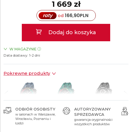
1 669 zł
raty
166,90
PLN
od
Dodaj do koszyka
W MAGAZYNIE
Data dostawy:
ZEGARKI.PL Posnania Poznań
1-2 dni
TAK
Pokrewne produkty
ODBIÓR OSOBISTY
AUTORYZOWANY
SPRZEDAWCA
w salonach w Warszawie,
1 549 zł
1 549 zł
1 549 zł
Wrocławiu, Poznaniu i
gwarancja oryginalności
Łodzi
wszystkich produktów