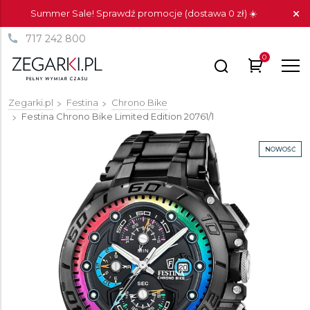
Summer Sale! Sprawdź promocje (dostawa 0 zł) ☀️
717 242 800
0
Zegarki.pl
Festina
Chrono Bike
Festina Chrono Bike Limited Edition
20761/1
NOWOŚĆ