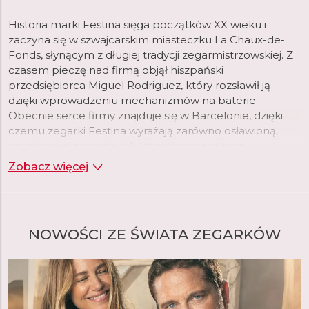
Historia marki Festina sięga początków XX wieku i
zaczyna się w szwajcarskim miasteczku La Chaux-de-
Fonds, słynącym z długiej tradycji zegarmistrzowskiej. Z
czasem pieczę nad firmą objął hiszpański
przedsiębiorca Miguel Rodriguez, który rozsławił ją
dzięki wprowadzeniu mechanizmów na baterie.
Obecnie serce firmy znajduje się w Barcelonie, dzięki
czemu zegarki Festina wyrażają zarówno osławioną,
szwajcarską precyzję, jak i temperament oraz
nowoczesny styl Południa.
Zobacz więcej
NOWOŚCI ZE ŚWIATA ZEGARKÓW