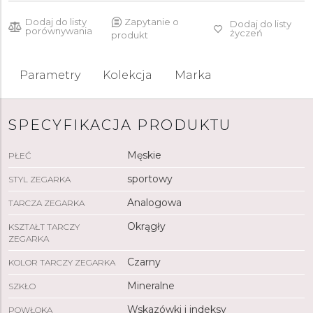
Dodaj do listy
Zapytanie o
Dodaj do listy
porównywania
życzeń
produkt
Parametry
Kolekcja
Marka
SPECYFIKACJA PRODUKTU
Męskie
PŁEĆ
sportowy
STYL ZEGARKA
Analogowa
TARCZA ZEGARKA
Okrągły
KSZTAŁT TARCZY
ZEGARKA
Czarny
KOLOR TARCZY ZEGARKA
Mineralne
SZKŁO
Wskazówki i indeksy
POWŁOKA