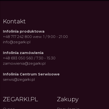
Kontakt
Infolinia produktowa
+48 717 242 800 wew. 1 / 9:00 - 21:00
info@zegarki.pl
Infolinia zamówienia
+48 693 050 560 / 7:30 - 15:30
zamowienia@zegarki.pl
Infolinia Centrum Serwisowe
serwis@zegarki.pl
ue Constant: Pasja,
Fenomen marki Festina. Od
Alpina
ZEGARKI.PL
Zakupy
ja i Dostępny Luksus z
kolarskich pasji do ikonicznych
Chron
Genewy
kolekcji zegarków
Angels
27.07.2026
4.08.2026
ARKI.PL
Autor
ZEGARKI.PL
Autor
ZE
pierw