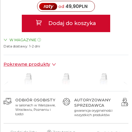
raty
49,90
PLN
od
Dodaj do koszyka
W MAGAZYNIE
Data dostawy:
ZEGARKI.PL Manufaktura Łódź
1-2 dni
TAK
ZEGARKI.PL Posnania Poznań
TAK
Pokrewne produkty
ODBIÓR OSOBISTY
AUTORYZOWANY
SPRZEDAWCA
w salonach w Warszawie,
499 zł
499 zł
499 zł
Wrocławiu, Poznaniu i
gwarancja oryginalności
Łodzi
wszystkich produktów