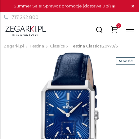
Summer Sale! Sprawdź promocje (dostawa 0 zł) ☀️
717 242 800
0
Zegarki.pl
Festina
Classics
Festina Classics
20779/3
NOWOŚĆ