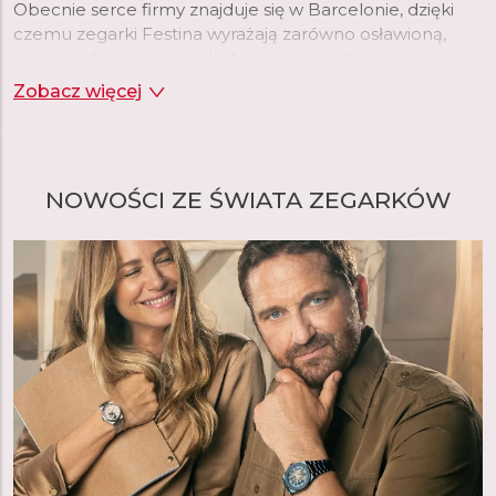
Obecnie serce firmy znajduje się w Barcelonie, dzięki
czemu zegarki Festina wyrażają zarówno osławioną,
szwajcarską precyzję, jak i temperament oraz
nowoczesny styl Południa.
Zobacz więcej
NOWOŚCI ZE ŚWIATA ZEGARKÓW