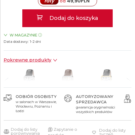
raty
49,90
PLN
od
Dodaj do koszyka
W MAGAZYNIE
Data dostawy:
ZEGARKI.PL Sky Tower Wrocław
1-2 dni
TAK
ZEGARKI.PL Manufaktura Łódź
TAK
ZEGARKI.PL Posnania Poznań
TAK
Pokrewne produkty
ODBIÓR OSOBISTY
AUTORYZOWANY
SPRZEDAWCA
w salonach w Warszawie,
499 zł
499 zł
549 zł
Wrocławiu, Poznaniu i
gwarancja oryginalności
Łodzi
wszystkich produktów
Dodaj do listy
Zapytanie o
Dodaj do listy
porównywania
życzeń