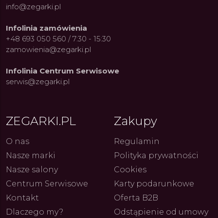
info@zegarki.pl
Infolinia zamówienia
+48 693 050 560 / 7:30 - 15:30
zamowienia@zegarki.pl
Infolinia Centrum Serwisowe
serwis@zegarki.pl
ZEGARKI.PL
Zakupy
ue Constant: Pasja,
Fenomen marki Festina. Od
Alpina
ja i Dostępny Luksus z
kolarskich pasji do ikonicznych
Chron
Genewy
kolekcji zegarków
Angels
27.07.2026
4.08.2026
ARKI.PL
Autor
ZEGARKI.PL
Autor
ZE
O nas
Regulamin
pierw
z przy
Nasze marki
Polityka prywatności
Nasze salony
Cookies
Centrum Serwisowe
Karty podarunkowe
Kontakt
Oferta B2B
Dlaczego my?
Odstąpienie od umowy