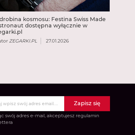
drobina kosmosu: Festina Swiss Made
stronaut dostępna wyłącznie w
egarki.pl
utor
ZEGARKI.PL
27.01.2026
Zapisz się
c swój adres e-mail, akceptujesz
regulamin
ettera