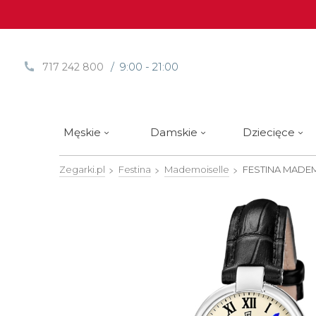
/ 9:00 - 21:00
717 242 800
Męskie
Damskie
Dziecięce
Zegarki.pl
Festina
Mademoiselle
FESTINA MADE
Sprawdź
Sprawdź
Paski | Bransolety
Alpina
Styl / rodzaj zegarka
Styl / rodzaj zegarka
Rotomaty
DOXA
Słow
Nowości
Nowości
Atlantic
Eleganckie
Eleganckie
Edifice
Edycje Limitowane
Edycje Limitowane
Błonie
Klasyczne
Klasyczne
Festina
Wyprzedaż zegarków
Wyprzedaż zegarków
Boccia Titanium
Sportowe
Sportowe
FLIK-F
Calypso
Luksusowe
Luksusowe
Frederi
Candino
Nurkowe
Nurkowe
G-Shoc