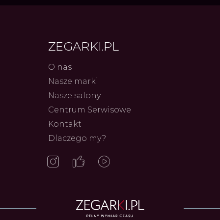
ZEGARKI.PL
O nas
Nasze marki
Frederiq
Nasze salony
Innowac
Serca 
Centrum Serwisowe
Autor
ZEG
Kontakt
Dlaczego my?