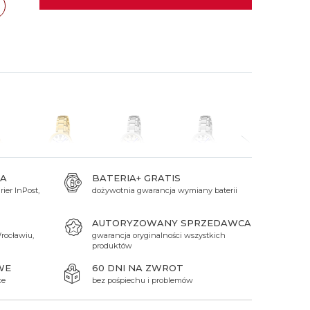
 Titanium
Xicorr
Srebrne
Srebrne
Brąz
Niebieskie
Niebieskie
ań
TAK
Czarne
Czarne
Zielone
Czerwone
Zielone
Perłowe
A
BATERIA+ GRATIS
ier InPost,
dożywotnia gwarancja wymiany baterii
599 zł
549 zł
549 zł
549 zł
AUTORYZOWANY SPRZEDAWCA
rocławiu,
gwarancja oryginalności wszystkich
produktów
WE
60 DNI NA ZWROT
ce
bez pośpiechu i problemów