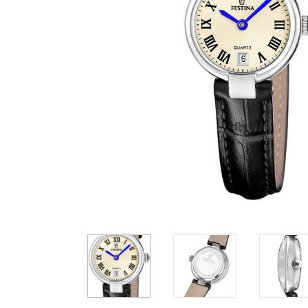
Casio
Militarne
Smartwatch
Garmin
Certina
Lotnicze
Retro
Guess
Citizen
Smartwatch
Hamilt
Retro
Kieszonkowe
Pochodzenie
Polskie
Szwajcarskie
Japońskie
549 zł
549 zł
5
Niemieckie