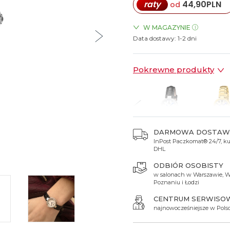
raty
44,90
PLN
od
Spinki do mankietów
Luminox
Sterowane radiowo
Sterowane radiowo
Seiko
Boccia
Mido
Sterowane GPS
Swatch
W MAGAZYNIE
Data dostawy:
ZEGARKI.PL Posnania Pozn
1-2 dni
on
Mondaine
Timex
Pokrewne produkty
DARMOWA DOSTAW
InPost Paczkomat® 24/7, kur
49 zł
499 zł
499 zł
449 zł
599 zł
DHL
ODBIÓR OSOBISTY
w salonach w Warszawie, W
Poznaniu i Łodzi
CENTRUM SERWISO
najnowocześniejsze w Pols