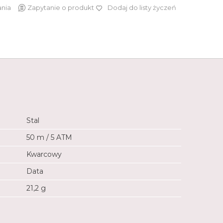
ania
Zapytanie o produkt
Dodaj do listy życzeń
449 zł
Stal
50 m / 5 ATM
Kwarcowy
Data
21,2 g