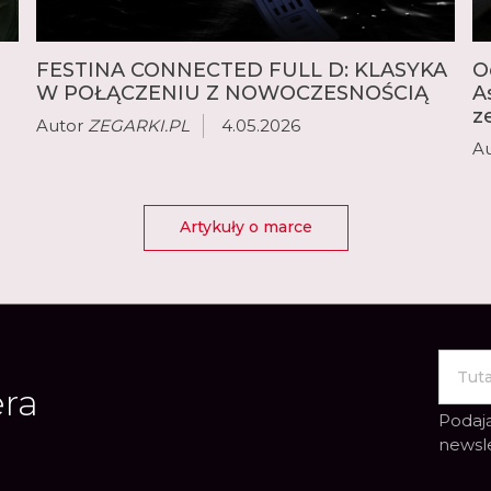
FESTINA CONNECTED FULL D: KLASYKA
O
W POŁĄCZENIU Z NOWOCZESNOŚCIĄ
A
z
Autor
ZEGARKI.PL
4.05.2026
A
Artykuły o marce
era
Podają
newsl