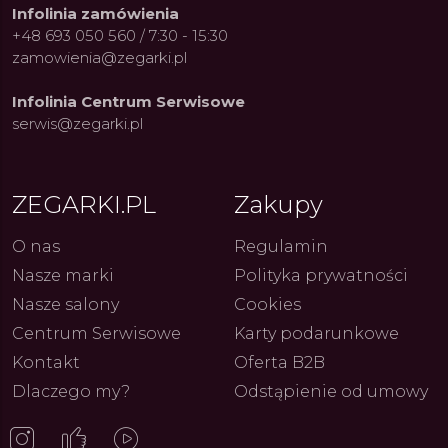
Infolinia zamówienia
+48 693 050 560 / 7:30 - 15:30
zamowienia@zegarki.pl
Infolinia Centrum Serwisowe
ue Constant: Pasja,
Fenomen marki Festina. Od
Alpina
serwis@zegarki.pl
ja i Dostępny Luksus z
kolarskich pasji do ikonicznych
Chron
Genewy
kolekcji zegarków
Angels
27.07.2026
4.08.2026
ARKI.PL
Autor
ZEGARKI.PL
Autor
ZE
pierw
z przy
ZEGARKI.PL
Zakupy
O nas
Regulamin
Nasze marki
Polityka prywatności
Nasze salony
Cookies
Centrum Serwisowe
Karty podarunkowe
Kontakt
Oferta B2B
Dlaczego my?
Odstąpienie od umowy