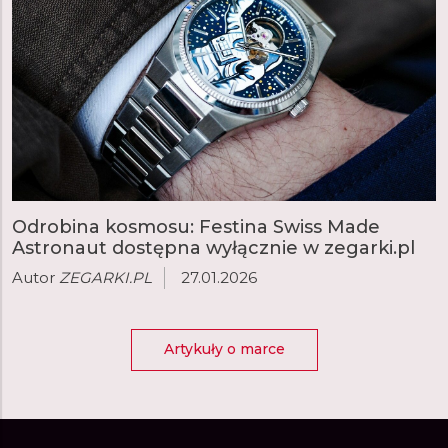
kolejnego celu.
Klasyczny design i
łatwość użytkowania
sprawiają, że jest to
idealny towarzysz
zarówno na dzień w
biurze, jak i na
wieczorny trening.
Odrobina kosmosu: Festina Swiss Made
Astronaut dostępna wyłącznie w zegarki.pl
Jak podłączyć
zegarek
Festina Connected do
smartfona:
Autor
ZEGARKI.PL
27.01.2026
Artykuły o marce