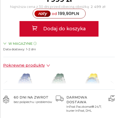
Najniższa cena z 30 dni przed obecną obniżką:
2 499 zł
raty
199,90
PLN
od
Dodaj do koszyka
W MAGAZYNIE
Data dostawy:
ZEGARKI.PL Manufaktura Łódź
1-2 dni
TAK
Pokrewne produkty
60 DNI NA ZWROT
DARMOWA
DOSTAWA
bez pośpiechu i problemów
1 999 zł
1 999 zł
2 499 zł
InPost Paczkomat® 24/7,
kurier InPost, DHL