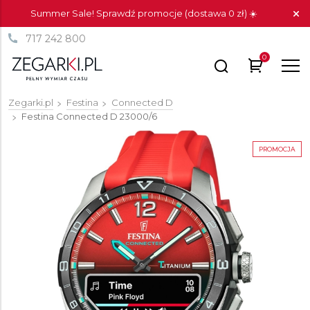
Summer Sale! Sprawdź promocje (dostawa 0 zł) ☀️
717 242 800
0
Zegarki.pl
Festina
Connected D
Festina Connected D
23000/6
PROMOCJA