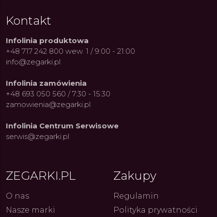
Kontakt
Infolinia produktowa
+48 717 242 800 wew. 1 / 9:00 - 21:00
info@zegarki.pl
Infolinia zamówienia
+48 693 050 560 / 7:30 - 15:30
zamowienia@zegarki.pl
Infolinia Centrum Serwisowe
serwis@zegarki.pl
ZEGARKI.PL
Zakupy
O nas
Regulamin
Nasze marki
Polityka prywatności
ue Constant: Pasja,
Fenomen marki Festina. Od
Alpina