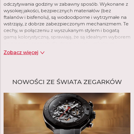
odczytywania godziny w zabawny sposób. Wykonane z
wysokiej jakości, bezpiecznych materiałów (bez
ftalanów i bisfenolu), są wodoodporne i wytrzymałe na
wstrząsy, z dobrze zabezpieczonym mechanizmem. Te
cechy, w połączeniu z wyszukanym stylem i bogatą
gamą kolorystyczną, sprawiają, że są idealnym wyborem
na pierwszy zegarek dla dzieci w wieku szkolnym i
przedszkolnym.
Zobacz więcej
Każdy model zegarka Flik Flak szybko staje się
integralną częścią dziecięcego świata. Marka kładzie
duży nacisk na praktyczność i bezpieczeństwo, myśląc
NOWOŚCI ZE ŚWIATA ZEGARKÓW
przede wszystkim o dzieciach. Zegarki wytrzymują
codzienne wstrząsy i uderzenia. Jeśli szkło zostanie
porysowane, rysy można wypolerować w
autoryzowanym centrum serwisowym. Zegarki można
prać w pralce w delikatnym programie w temperaturze
40°C, zalecając zawinięcie ich w tekstylny woreczek, aby
uniknąć zarysowań.
Flik Flak wspiera ochronę środowiska, produkując