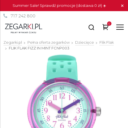
Summer Sale! Sprawdź promocje (dostawa 0 zł) ☀️
717 242 800
0
Zegarki.pl
Pełna oferta zegarków
Dziecięce
Flik Flak
FLIK FLAK FIZZ IN MINT
FCNP003