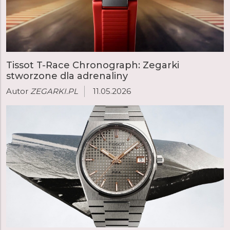
opaski tekstylne z pustych butelek PET oraz tworząc
etui i sprzączki z innowacyjnego materiału
pochodzącego ze źródeł biologicznych, takich jak
ziarna rycynowe.
Tissot T-Race Chronograph: Zegarki
stworzone dla adrenaliny
Autor
ZEGARKI.PL
11.05.2026