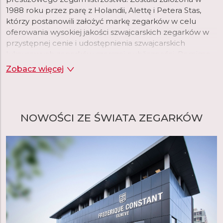
1988 roku przez parę z Holandii, Alettę i Petera Stas,
którzy postanowili założyć markę zegarków w celu
oferowania wysokiej jakości szwajcarskich zegarków w
przystępnej cenie i udostępnienia szwajcarskich
luksusowych zegarków szerszej publiczności. Pomimo
krótkiej historii, marka szybko osiągnęła dużą
Zobacz więcej
popularność i uznanie. Cztery lata po założeniu marki, w
1992 roku, wprowadzono pierwszą kolekcję zegarków
ze szwajcarskimi mechanizmami, a dwa lata później
manufaktura wprowadziła pierwszy zegarek Heart
NOWOŚCI ZE ŚWIATA ZEGARKÓW
Beat, wycięcie w tarczy, które ujawnia mechanizm
zegarka i z czasem staje się ikonicznym elementem
marki.
W swojej genewskiej manufakturze o powierzchni 6
200 m2, Frederique Constant opracowuje i produkuje
szeroką gamę zegarków mechanicznych, kwarcowych i
inteligentnych. Od 2004 roku, kiedy to marka
wprowadziła swój pierwszy własny mechanizm,
Frederique Constant zaprojektował i opracował do tej