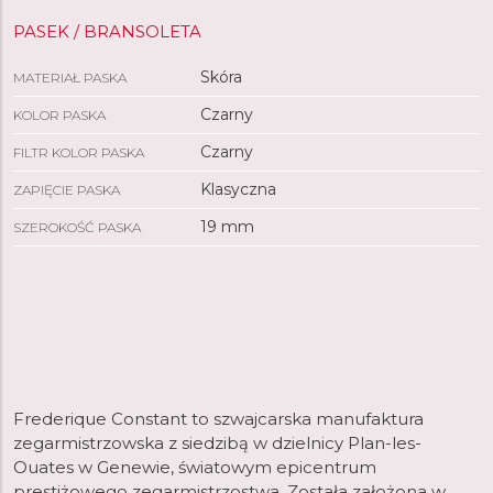
PASEK / BRANSOLETA
Skóra
MATERIAŁ PASKA
Czarny
KOLOR PASKA
Czarny
FILTR KOLOR PASKA
Klasyczna
ZAPIĘCIE PASKA
19 mm
SZEROKOŚĆ PASKA
Frederique Constant to szwajcarska manufaktura
zegarmistrzowska z siedzibą w dzielnicy Plan-les-
Ouates w Genewie, światowym epicentrum
prestiżowego zegarmistrzostwa. Została założona w