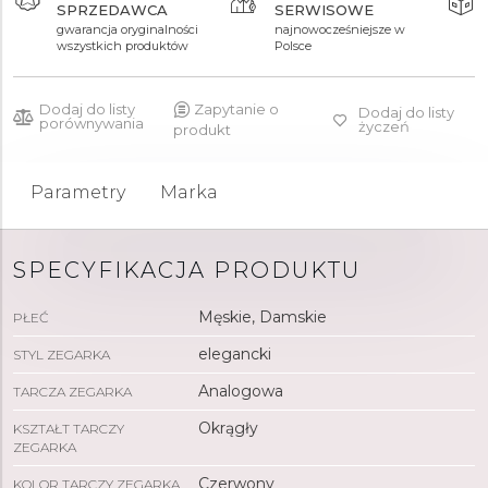
SPRZEDAWCA
SERWISOWE
5 490 zł
5 490 zł
gwarancja oryginalności
najnowocześniejsze w
wszystkich produktów
Polsce
Dodaj do listy
Zapytanie o
Dodaj do listy
porównywania
życzeń
produkt
Parametry
Marka
SPECYFIKACJA PRODUKTU
Męskie, Damskie
PŁEĆ
elegancki
STYL ZEGARKA
Analogowa
TARCZA ZEGARKA
Okrągły
KSZTAŁT TARCZY
ZEGARKA
Czerwony
KOLOR TARCZY ZEGARKA