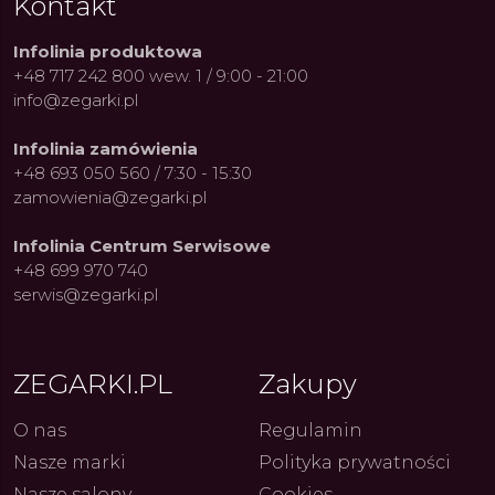
Kontakt
Infolinia produktowa
+48 717 242 800 wew. 1 / 9:00 - 21:00
info@zegarki.pl
Infolinia zamówienia
+48 693 050 560 / 7:30 - 15:30
zamowienia@zegarki.pl
Infolinia Centrum Serwisowe
+48 699 970 740
serwis@zegarki.pl
ZEGARKI.PL
Zakupy
ue Constant: Pasja,
Fenomen marki Festina. Od
Alpina
O nas
Regulamin
ja i Dostępny Luksus z
kolarskich pasji do ikonicznych
Chron
Genewy
kolekcji zegarków
Angels
Nasze marki
Polityka prywatności
27.07.2026
4.08.2026
ARKI.PL
Autor
ZEGARKI.PL
Autor
ZE
pierw
z przy
Nasze salony
Cookies