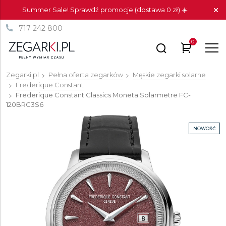
Summer Sale! Sprawdź promocje (dostawa 0 zł) ☀️
717 242 800
0
Zegarki.pl
Pełna oferta zegarków
Męskie zegarki solarne
Frederique Constant
Frederique Constant Classics Moneta Solarmetre
FC-
120BRG3S6
NOWOŚĆ