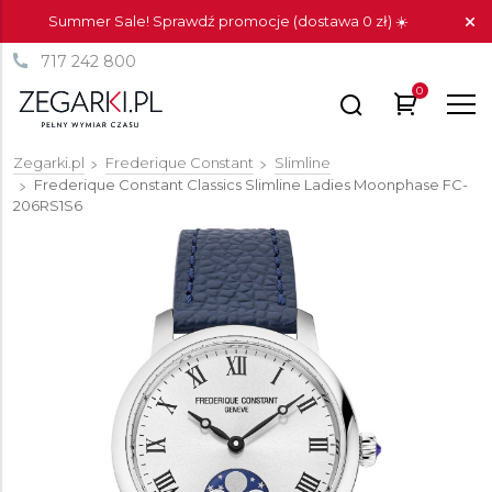
Summer Sale! Sprawdź promocje (dostawa 0 zł) ☀️
717 242 800
0
Zegarki.pl
Frederique Constant
Slimline
Frederique Constant Classics Slimline Ladies Moonphase
FC-
206RS1S6