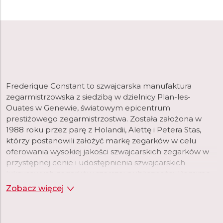
Frederique Constant to szwajcarska manufaktura
zegarmistrzowska z siedzibą w dzielnicy Plan-les-
Ouates w Genewie, światowym epicentrum
prestiżowego zegarmistrzostwa. Została założona w
1988 roku przez parę z Holandii, Alettę i Petera Stas,
którzy postanowili założyć markę zegarków w celu
oferowania wysokiej jakości szwajcarskich zegarków w
przystępnej cenie i udostępnienia szwajcarskich
luksusowych zegarków szerszej publiczności. Pomimo
krótkiej historii, marka szybko osiągnęła dużą
Zobacz więcej
popularność i uznanie. Cztery lata po założeniu marki, w
1992 roku, wprowadzono pierwszą kolekcję zegarków
ze szwajcarskimi mechanizmami, a dwa lata później