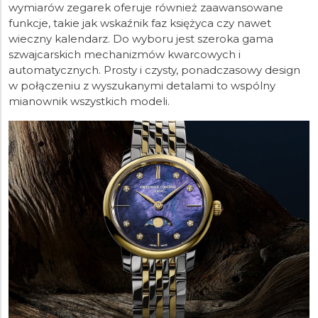
wymiarów zegarek oferuje również zaawansowane
funkcje, takie jak wskaźnik faz księżyca czy nawet
wieczny kalendarz. Do wyboru jest szeroka gama
szwajcarskich mechanizmów kwarcowych i
automatycznych. Prosty i czysty, ponadczasowy design
w połączeniu z wyszukanymi detalami to wspólny
mianownik wszystkich modeli.