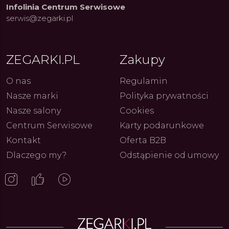
Infolinia Centrum Serwisowe
serwis@zegarki.pl
ue Constant: Pasja,
Fenomen marki Festina. Od
Alpina
ja i Dostępny Luksus z
kolarskich pasji do ikonicznych
Chron
ZEGARKI.PL
Zakupy
Genewy
kolekcji zegarków
Angels
27.07.2026
4.08.2026
ARKI.PL
Autor
ZEGARKI.PL
Autor
ZE
pierw
z przy
O nas
Regulamin
Nasze marki
Polityka prywatności
Nasze salony
Cookies
Centrum Serwisowe
Karty podarunkowe
Kontakt
Oferta B2B
Dlaczego my?
Odstąpienie od umowy