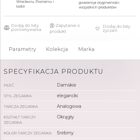
4 790 zł
Wrocławiu, Poznaniu i
gwarancja oryginalności
Łodzi
wszystkich produktów
Dodaj do listy
Zapytanie o
Dodaj do listy
porównywania
życzeń
produkt
Parametry
Kolekcja
Marka
SPECYFIKACJA PRODUKTU
Damskie
PŁEĆ
elegancki
STYL ZEGARKA
Analogowa
TARCZA ZEGARKA
Okrągły
KSZTAŁT TARCZY
ZEGARKA
Srebrny
KOLOR TARCZY ZEGARKA