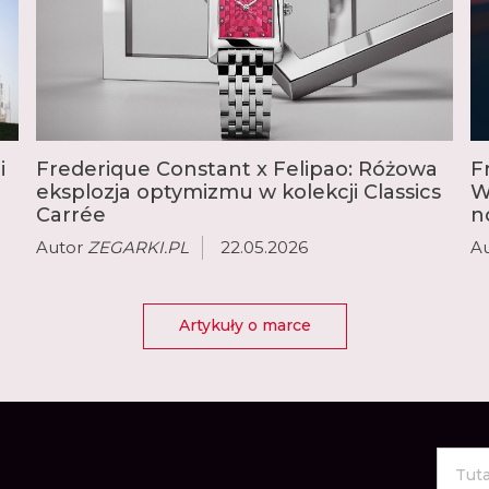
Patek Philippe i przyjął
rozpocząć opracowywan
mechanizmy z najbardzi
tourbillon, wieczny lub
i
Frederique Constant x Felipao: Różowa
F
eksplozja optymizmu w kolekcji Classics
W
Carrée
n
Autor
ZEGARKI.PL
22.05.2026
A
Artykuły o marce