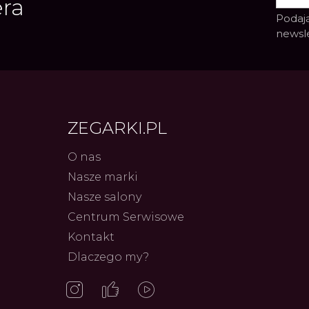
era
Podają
newsl
ZEGARKI.PL
O nas
Nasze marki
Frederiq
Nasze salony
Innowac
Serca 
Centrum Serwisowe
Autor
ZEG
Kontakt
Dlaczego my?