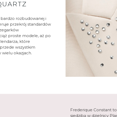
QUARTZ
 bardzo rozbudowanej i
oferuje przekrój standardów
 zegarków
iąż proste modele, aż po
lendarza, które
 przede wszystkim
 wielu okazjach.
Frederique Constant to
siedzibą w dzielnicy P