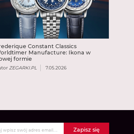
 kluczową rolę u boku założycieli marki, aby
ie kalibrów Manufacture. Obejmują one
ej złożonymi komplikacjami, takimi jak
 wieczny kalendarz oraz chronograf flyback.
rederique Constant Classics
orldtimer Manufacture: Ikona w
owej formie
utor
ZEGARKI.PL
7.05.2026
Zapisz się