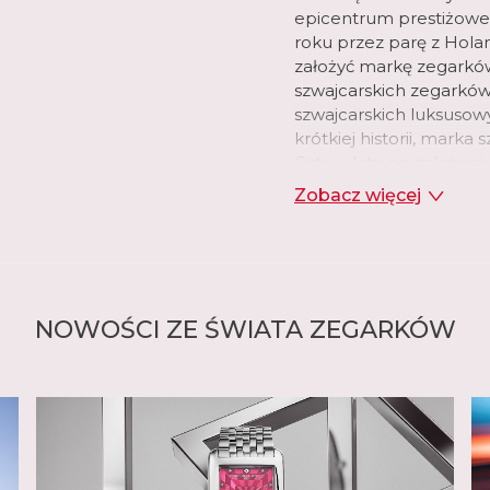
epicentrum prestiżoweg
roku przez parę z Holand
założyć markę zegarków
szwajcarskich zegarków
szwajcarskich luksusow
krótkiej historii, marka
Cztery lata po założen
kolekcję zegarków ze s
Zobacz więcej
manufaktura wprowadził
tarczy, które ujawnia m
ikonicznym elementem
W swojej genewskiej m
Frederique Constant o
NOWOŚCI ZE ŚWIATA ZEGARKÓW
mechanicznych, kwarcow
marka wprowadziła swó
Constant zaprojektował 
manufakturowe. Było t
holenderskiemu zegarm
ukończeniu szkoły zega