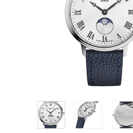
Casio
Militarne
Smartwatch
Garmin
Certina
Lotnicze
Retro
Guess
Citizen
Smartwatch
Hamilt
Retro
Kieszonkowe
Pochodzenie
Polskie
Szwajcarskie
Japońskie
Niemieckie