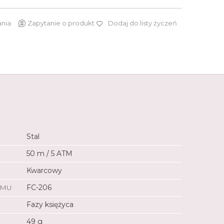
ania
Zapytanie o produkt
Dodaj do listy życzeń
4 290 zł
Stal
50 m / 5 ATM
Kwarcowy
ZMU
FC-206
Fazy księżyca
49 g