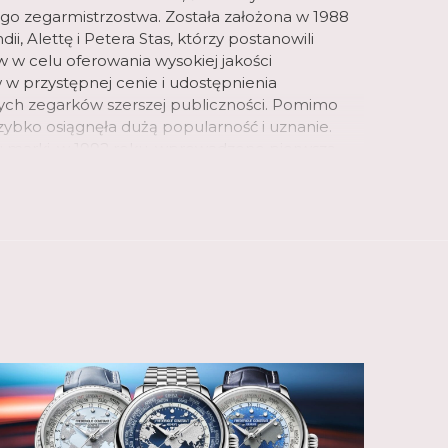
o zegarmistrzostwa. Została założona w 1988
ii, Alettę i Petera Stas, którzy postanowili
 w celu oferowania wysokiej jakości
 w przystępnej cenie i udostępnienia
ych zegarków szerszej publiczności. Pomimo
 szybko osiągnęła dużą popularność i uznanie.
iu marki, w 1992 roku, wprowadzono pierwszą
zwajcarskimi mechanizmami, a dwa lata później
a pierwszy zegarek Heart Beat, wycięcie w
echanizm zegarka i z czasem staje się
 marki.
anufakturze o powierzchni 6 200 m2,
pracowuje i produkuje szeroką gamę zegarków
ych i inteligentnych. Od 2004 roku, kiedy to
j pierwszy własny mechanizm, Frederique
i opracował do tej pory 33 kalibry
o możliwe dzięki utalentowanemu
istrzowi Pimowi Köeslagowi, który po
rmistrzowskiej w Amsterdamie odrzucił ofertę