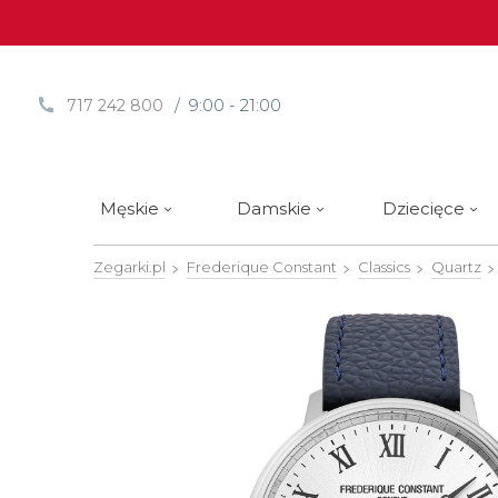
/ 9:00 - 21:00
717 242 800
Męskie
Damskie
Dziecięce
Zegarki.pl
Frederique Constant
Classics
Quartz
Sprawdź
Sprawdź
Paski | Bransolety
Alpina
Styl / rodzaj zegarka
Styl / rodzaj zegarka
Rotomaty
DOXA
Słow
Nowości
Nowości
Atlantic
Eleganckie
Eleganckie
Edifice
Edycje Limitowane
Edycje Limitowane
Błonie
Klasyczne
Klasyczne
Festina
Wyprzedaż zegarków
Wyprzedaż zegarków
Boccia Titanium
Sportowe
Sportowe
FLIK-F
Calypso
Luksusowe
Luksusowe
Frederi
Candino
Nurkowe
Nurkowe
G-Shoc