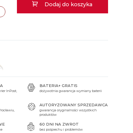
Dodaj do koszyka
 Titanium
Xicorr
Srebrne
Srebrne
Brąz
Niebieskie
Niebieskie
Czarne
Czarne
zawa
TAK
Zielone
Czerwone
cław
TAK
Zielone
ódź
TAK
Perłowe
ań
TAK
A
BATERIA+ GRATIS
ier InPost,
dożywotnia gwarancja wymiany baterii
zł
AUTORYZOWANY SPRZEDAWCA
rocławiu,
gwarancja oryginalności wszystkich
produktów
WE
60 DNI NA ZWROT
ce
bez pośpiechu i problemów