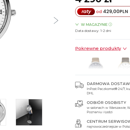
Spinki do mankietów
Luminox
Sterowane radiowo
Sterowane radiowo
Seiko
Boccia
raty
429,00
PLN
od
Mido
Sterowane GPS
Swatch
on
Mondaine
Timex
W MAGAZYNIE
Data dostawy:
ZEGARKI.PL Blue City Wars
1-2 dni
ZEGARKI.PL Sky Tower Wro
ZEGARKI.PL Manufaktura Ł
Pokrewne produkty
ZEGARKI.PL Posnania Pozn
DARMOWA DOSTAW
InPost Paczkomat® 24/7, kur
4 290 zł
4 790 
DHL
ODBIÓR OSOBISTY
w salonach w Warszawie, W
Poznaniu i Łodzi
CENTRUM SERWISO
najnowocześniejsze w Pols