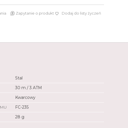
ania
Zapytanie o produkt
Dodaj do listy życzeń
4 290 zł
Stal
30 m / 3 ATM
Kwarcowy
ZMU
FC-235
28 g