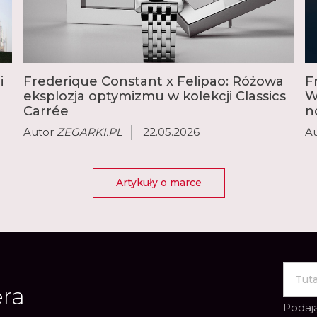
mechanizmy z najbardzi
tourbillon, wieczny lub
i
Frederique Constant x Felipao: Różowa
F
eksplozja optymizmu w kolekcji Classics
W
Carrée
n
Autor
ZEGARKI.PL
22.05.2026
A
Artykuły o marce
era
Podają