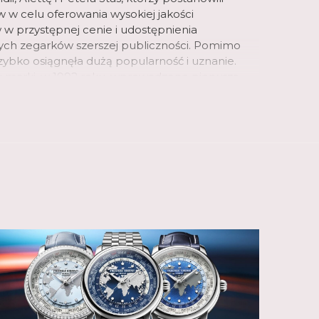
 w celu oferowania wysokiej jakości
 w przystępnej cenie i udostępnienia
ych zegarków szerszej publiczności. Pomimo
 szybko osiągnęła dużą popularność i uznanie.
iu marki, w 1992 roku, wprowadzono pierwszą
zwajcarskimi mechanizmami, a dwa lata później
a pierwszy zegarek Heart Beat, wycięcie w
echanizm zegarka i z czasem staje się
 marki.
anufakturze o powierzchni 6 200 m2,
pracowuje i produkuje szeroką gamę zegarków
ych i inteligentnych. Od 2004 roku, kiedy to
j pierwszy własny mechanizm, Frederique
i opracował do tej pory 33 kalibry
o możliwe dzięki utalentowanemu
istrzowi Pimowi Köeslagowi, który po
rmistrzowskiej w Amsterdamie odrzucił ofertę
 kluczową rolę u boku założycieli marki, aby
ie kalibrów Manufacture. Obejmują one