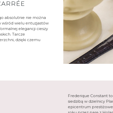
CARRÉE
ego absolutnie nie można
 wśród wielu entuzjastów
formalnej elegancji cieszy
skich. Tarcze
erzchni, dzięki czemu
Frederique Constant to
siedzibą w dzielnicy P
epicentrum prestiżoweg
roku przez parę z Holand