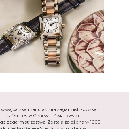
 szwajcarska manufaktura zegarmistrzowska z
lan-les-Ouates w Genewie, światowym
o zegarmistrzostwa. Została założona w 1988
ii, Alettę i Petera Stas, którzy postanowili