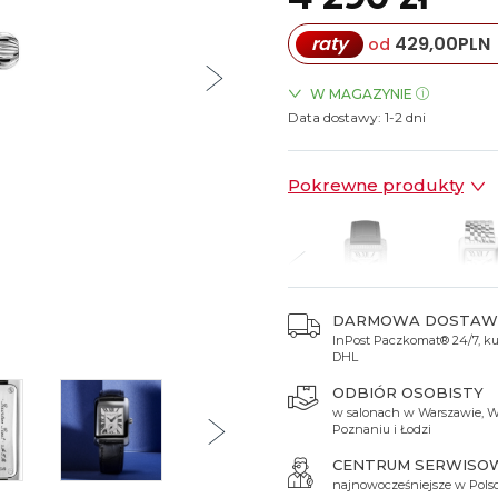
Spinki do mankietów
Luminox
Sterowane radiowo
Sterowane radiowo
Seiko
Boccia
raty
429,00
PLN
od
Mido
Sterowane GPS
Swatch
on
Mondaine
Timex
W MAGAZYNIE
Data dostawy:
ZEGARKI.PL Blue City Wars
1-2 dni
ZEGARKI.PL Sky Tower Wro
ZEGARKI.PL Posnania Pozn
Pokrewne produkty
DARMOWA DOSTAW
InPost Paczkomat® 24/7, kur
 290 zł
4 790 zł
20 190 zł
19 690 zł
4 790 
DHL
ODBIÓR OSOBISTY
w salonach w Warszawie, W
Poznaniu i Łodzi
CENTRUM SERWISO
najnowocześniejsze w Pols