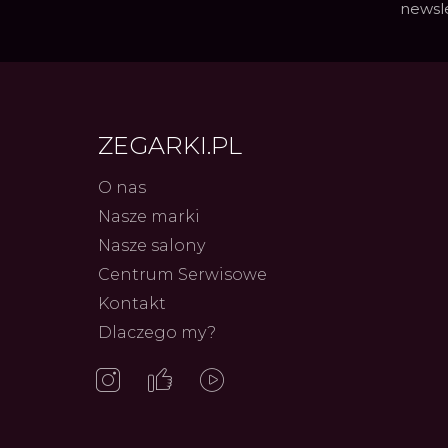
newsl
ZEGARKI.PL
O nas
Nasze marki
Frederiq
Nasze salony
Innowac
Serca 
Centrum Serwisowe
Autor
ZEG
Kontakt
Dlaczego my?