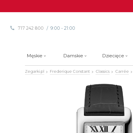
/ 9:00 - 21:00
717 242 800
Męskie
Damskie
Dziecięce
Zegarki.pl
Frederique Constant
Classics
Carrée
Sprawdź
Sprawdź
Paski | Bransolety
Alpina
Styl / rodzaj zegarka
Styl / rodzaj zegarka
Rotomaty
DOXA
Słow
Nowości
Nowości
Atlantic
Eleganckie
Eleganckie
Edifice
Edycje Limitowane
Edycje Limitowane
Błonie
Klasyczne
Klasyczne
Festina
Wyprzedaż zegarków
Wyprzedaż zegarków
Boccia Titanium
Sportowe
Sportowe
FLIK-F
Calypso
Luksusowe
Luksusowe
Frederi
Candino
Nurkowe
Nurkowe
G-Shoc