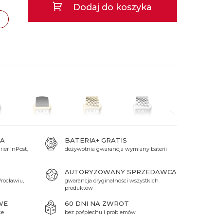
Dodaj do koszyka
 Titanium
Xicorr
Srebrne
Srebrne
Brąz
Niebieskie
Niebieskie
Czarne
Czarne
zawa
TAK
Zielone
Czerwone
cław
TAK
Zielone
ań
TAK
Perłowe
A
BATERIA+ GRATIS
ier InPost,
dożywotnia gwarancja wymiany baterii
zł
4 790 zł
5 290 zł
4 790 zł
20 190 zł
AUTORYZOWANY SPRZEDAWCA
rocławiu,
gwarancja oryginalności wszystkich
produktów
WE
60 DNI NA ZWROT
ce
bez pośpiechu i problemów