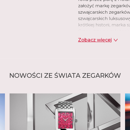
założyć markę zegarków
szwajcarskich zegarków
szwajcarskich luksusow
krótkiej historii, marka
Cztery lata po założen
kolekcję zegarków ze s
Zobacz więcej
manufaktura wprowadził
tarczy, które ujawnia m
ikonicznym elementem
W swojej genewskiej m
Frederique Constant o
NOWOŚCI ZE ŚWIATA ZEGARKÓW
mechanicznych, kwarcow
marka wprowadziła swó
Constant zaprojektował 
manufakturowe. Było t
holenderskiemu zegarm
ukończeniu szkoły zega
Patek Philippe i przyjął
rozpocząć opracowywan