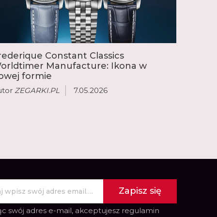
ej złożonymi komplikacjami, takimi jak
 wieczny kalendarz oraz chronograf flyback.
rederique Constant Classics
orldtimer Manufacture: Ikona w
owej formie
utor
ZEGARKI.PL
7.05.2026
Zapisz się
c swój adres e-mail, akceptujesz
regulamin