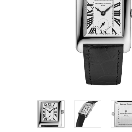
Casio
Militarne
Smartwatch
Garmin
Certina
Lotnicze
Retro
Guess
Citizen
Smartwatch
Hamilt
Retro
Kieszonkowe
Pochodzenie
Polskie
Szwajcarskie
Japońskie
Niemieckie
4 790 zł
4 790 zł
5