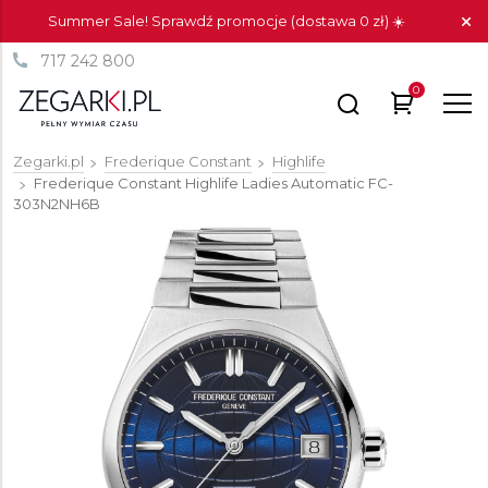
Summer Sale! Sprawdź promocje (dostawa 0 zł) ☀️
717 242 800
0
Zegarki.pl
Frederique Constant
Highlife
Frederique Constant Highlife Ladies Automatic
FC-
303N2NH6B