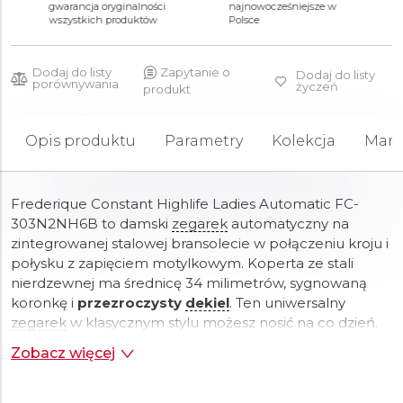
9 490 zł
8 392 zł
12 890 zł
gwarancja oryginalności
najnowocześniejsze w
wszystkich produktów
Polsce
Dodaj do listy
Zapytanie o
Dodaj do listy
porównywania
życzeń
produkt
Opis produktu
Parametry
Kolekcja
Mark
Frederique Constant Highlife Ladies Automatic FC-
303N2NH6B to damski
zegarek
automatyczny na
zintegrowanej stalowej bransolecie w połączeniu kroju i
połysku z zapięciem motylkowym. Koperta ze stali
nierdzewnej ma średnicę 34 milimetrów, sygnowaną
koronkę i
przezroczysty
dekiel
. Ten uniwersalny
zegarek
w klasycznym stylu możesz nosić na co dzień.
Ciemnoniebieska tarcza z motywem kuli ziemskiej i
Zobacz więcej
efektem rozbłysku słońca jest chroniona wytrzymałym
szkłem szafirowym
. Zastosowane indeksy godzinowe
wraz ze wskazówkami pokryte są powłoką