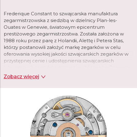
Frederique Constant to szwajcarska manufaktura
zegarmistrzowska z siedzibą w dzielnicy Plan-les-
Ouates w Genewie, światowym epicentrum
prestiżowego zegarmistrzostwa. Została założona w
1988 roku przez parę z Holandii, Alettę i Petera Stas,
którzy postanowili założyć markę zegarków w celu
oferowania wysokiej jakości szwajcarskich zegarków w
przystępnej cenie i udostępnienia szwajcarskich
luksusowych zegarków szerszej publiczności. Pomimo
krótkiej historii, marka szybko osiągnęła dużą
Zobacz więcej
popularność i uznanie. Cztery lata po założeniu marki, w
1992 roku, wprowadzono pierwszą kolekcję zegarków
ze szwajcarskimi mechanizmami, a dwa lata później
manufaktura wprowadziła pierwszy zegarek Heart
Beat, wycięcie w tarczy, które ujawnia mechanizm
zegarka i z czasem staje się ikonicznym elementem
marki.
W swojej genewskiej manufakturze o powierzchni 6