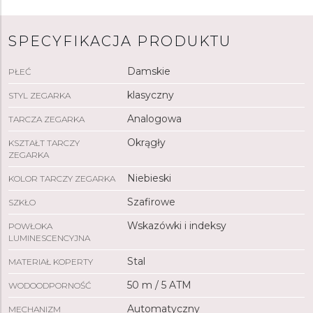
luminescencyjną
Super-
LumiNova
®
, która gwarantuje
doskonałą czytelność w warunkach słabego
SPECYFIKACJA PRODUKTU
oświetlenia.
Zegarek
napędzany jest mechanizmem
FC-303 z naciągiem automatycznym
i rezerwą chodu
Damskie
PŁEĆ
wynoszącą około
38 godzin
. Podstawą kalibru jest
Sellita
SW200. Ten mechanizm z funkcją
hakowania
klasyczny
STYL ZEGARKA
można w razie potrzeby nakręcić ręcznie za pomocą
Analogowa
TARCZA ZEGARKA
koronki.
Zegarek
posiada funkcję datownika, a dzięki
wodoodporności
5 ATM
jest odporny na zachlapania i
Okrągły
KSZTAŁT TARCZY
zachlapania i opady. W zestawie
zapasowy gumowy
ZEGARKA
pasek
.
Niebieski
KOLOR TARCZY ZEGARKA
Szafirowe
SZKŁO
Wskazówki i indeksy
POWŁOKA
LUMINESCENCYJNA
Stal
MATERIAŁ KOPERTY
50 m / 5 ATM
WODOODPORNOŚĆ
Automatyczny
MECHANIZM