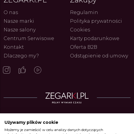
O nas
Regulamin
Nasze marki
Polityka prywatności
Nasze salony
Cookies
Centrum Serwisowe
Karty podarunkowe
Kontakt
Oferta B2B
Dlaczego my?
Odstąpienie od umowy
Zegarki w ofercie
Używamy plików cookie
Możemy je zamieścić w celu analizy danych dotyczących
Zegarki Alpina
•
Zegarki Atlantic
•
Zegarki Błonie
•
Zegarki Boccia