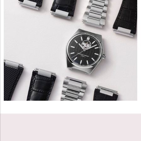
powrócić do tego genialnego konceptu, wprowadzając
na rynek odświeżoną wersję kolekcji Highlife. Nowe
modele, zachowując charakterystyczny zintegrowany
pasek, zostały wzbogacone o nowoczesne technologie
i materiały, które jeszcze bardziej podkreślają ich
wyjątkowy charakter. W ten sposób marka nie tylko
oddała hołd oryginalnemu designowi, ale również
wprowadziła kolekcję na wyższy poziom, odpowiadając
na potrzeby współczesnych klientów.
Dzięki temu posunięciu Frederique Constant ponownie
przyciągnęła uwagę do kolekcji Highlife, która teraz z
dumą prezentuje inteligentne i stylowe rozwiązania,
będące wynikiem wieloletniego doświadczenia i pasji do
zegarmistrzostwa.