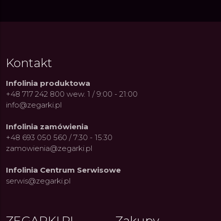
Kontakt
Infolinia produktowa
+48 717 242 800 wew. 1 / 9:00 - 21:00
info@zegarki.pl
Infolinia zamówienia
+48 693 050 560 / 7:30 - 15:30
zamowienia@zegarki.pl
ue Constant: Pasja,
Fenomen marki Festina. Od
Alpina
Infolinia Centrum Serwisowe
ja i Dostępny Luksus z
kolarskich pasji do ikonicznych
Chron
Genewy
kolekcji zegarków
Angels
serwis@zegarki.pl
27.07.2026
4.08.2026
ARKI.PL
Autor
ZEGARKI.PL
Autor
ZE
pierw
z przy
ZEGARKI.PL
Zakupy