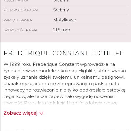
Srebrny
KOLOR PASKA
Srebrny
FILTR KOLOR PASKA
Motylkowe
ZAPIĘCIE PASKA
21,5 mm
SZEROKOŚĆ PASKA
FREDERIQUE CONSTANT HIGHLIFE
W 1999 roku Frederique Constant wprowadziła na
rynek pierwsze modele z kolekcji Highlife, które szybko
zyskały uznanie dzięki swojemu unikalnemu designowi,
charakteryzującemu się zintegrowanym paskiem. To
innowacyjne rozwiązanie nie tylko podkreślało estetykę
zegarków, ale także zapewniało wygodę noszenia i
trwałość. Przez lata kolekcja Highlife zdobyła rzeszę
wiernych miłośników, ceniących sobie wyjątkowe
Zobacz więcej
połączenie elegancji i funkcjonalności.
W 2020 roku Frederique Constant postanowiła