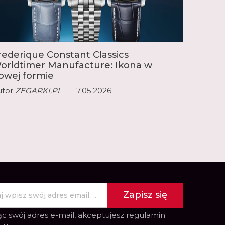
ej złożonymi komplikacjami, takimi jak
 wieczny kalendarz oraz chronograf flyback.
rederique Constant Classics
orldtimer Manufacture: Ikona w
owej formie
utor
ZEGARKI.PL
7.05.2026
Zapisz się
c swój adres e-mail, akceptujesz
regulamin