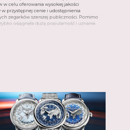
 w celu oferowania wysokiej jakości
 w przystępnej cenie i udostępnienia
ych zegarków szerszej publiczności. Pomimo
 szybko osiągnęła dużą popularność i uznanie.
iu marki, w 1992 roku, wprowadzono pierwszą
zwajcarskimi mechanizmami, a dwa lata później
a pierwszy zegarek Heart Beat, wycięcie w
echanizm zegarka i z czasem staje się
 marki.
anufakturze o powierzchni 6 200 m2,
pracowuje i produkuje szeroką gamę zegarków
ych i inteligentnych. Od 2004 roku, kiedy to
j pierwszy własny mechanizm, Frederique
i opracował do tej pory 33 kalibry
o możliwe dzięki utalentowanemu
istrzowi Pimowi Köeslagowi, który po
rmistrzowskiej w Amsterdamie odrzucił ofertę
 kluczową rolę u boku założycieli marki, aby
ie kalibrów Manufacture. Obejmują one