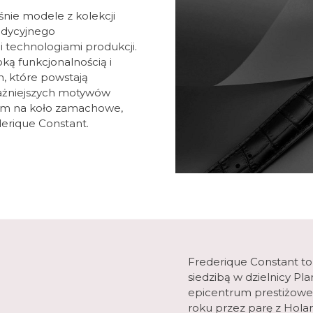
śnie modele z kolekcji
radycyjnego
 technologiami produkcji.
oką funkcjonalnością i
 które powstają
ażniejszych motywów
iem na koło zamachowe,
ederique Constant.
Frederique Constant to
siedzibą w dzielnicy P
epicentrum prestiżoweg
roku przez parę z Holand