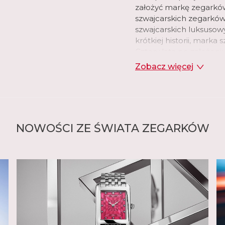
założyć markę zegarków
szwajcarskich zegarków
szwajcarskich luksusow
krótkiej historii, marka
Cztery lata po założen
kolekcję zegarków ze s
Zobacz więcej
manufaktura wprowadził
tarczy, które ujawnia m
ikonicznym elementem
W swojej genewskiej m
Frederique Constant o
NOWOŚCI ZE ŚWIATA ZEGARKÓW
mechanicznych, kwarcow
marka wprowadziła swó
Constant zaprojektował 
manufakturowe. Było t
holenderskiemu zegarm
ukończeniu szkoły zega
Patek Philippe i przyjął
rozpocząć opracowywan