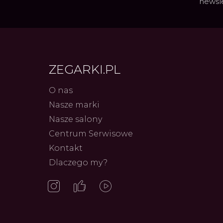
newsl
ZEGARKI.PL
O nas
Nasze marki
Frederiq
Nasze salony
Innowacj
Serca G
Centrum Serwisowe
Autor
ZEG
Kontakt
Dlaczego my?