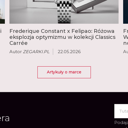
mechanizmy z najbardzi
tourbillon, wieczny lub
i
Frederique Constant x Felipao: Różowa
F
eksplozja optymizmu w kolekcji Classics
W
Carrée
n
Autor
ZEGARKI.PL
22.05.2026
A
Artykuły o marce
era
Podają