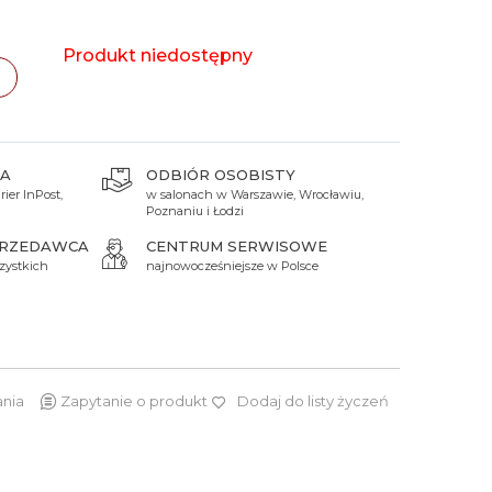
 Titanium
Xicorr
Srebrne
Srebrne
Brąz
Niebieskie
Niebieskie
Produkt niedostępny
Czarne
Czarne
Zielone
Czerwone
Zielone
A
ODBIÓR OSOBISTY
ier InPost,
w salonach w Warszawie, Wrocławiu,
Perłowe
Poznaniu i Łodzi
PRZEDAWCA
CENTRUM SERWISOWE
zystkich
najnowocześniejsze w Polsce
ania
Zapytanie o produkt
Dodaj do listy życzeń