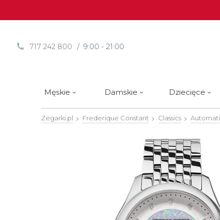
/ 9:00 - 21:00
717 242 800
Męskie
Damskie
Dziecięce
Zegarki.pl
Frederique Constant
Classics
Automat
Sprawdź
Sprawdź
Paski | Bransolety
Alpina
Styl / rodzaj zegarka
Styl / rodzaj zegarka
Rotomaty
DOXA
Słow
Nowości
Nowości
Atlantic
Eleganckie
Eleganckie
Edifice
Edycje Limitowane
Edycje Limitowane
Błonie
Klasyczne
Klasyczne
Festina
Wyprzedaż zegarków
Wyprzedaż zegarków
Boccia Titanium
Sportowe
Sportowe
FLIK-F
Calypso
Luksusowe
Luksusowe
Frederi
Candino
Nurkowe
Nurkowe
G-Shoc