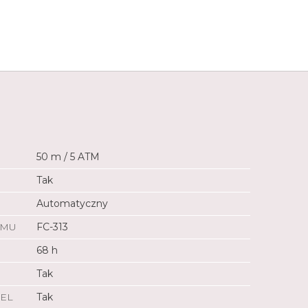
11 990 zł
50 m / 5 ATM
Tak
Automatyczny
ZMU
FC-313
68 h
Tak
EL
Tak