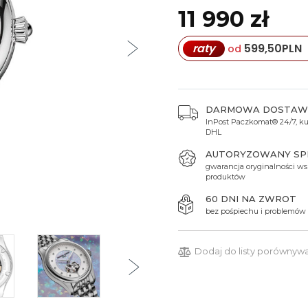
Spinki do mankietów
Luminox
Sterowane radiowo
Sterowane radiowo
Seiko
Boccia
11 990 zł
Mido
Sterowane GPS
Swatch
raty
599,50
PLN
od
on
Mondaine
Timex
DARMOWA DOSTAW
InPost Paczkomat® 24/7, kur
DHL
AUTORYZOWANY S
gwarancja oryginalności ws
produktów
60 DNI NA ZWROT
bez pośpiechu i problemów
Dodaj do listy porównyw