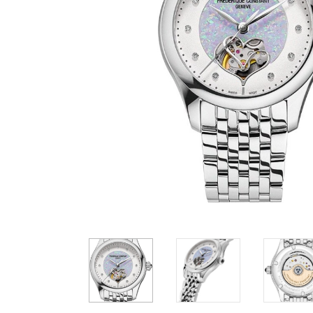
Casio
Militarne
Smartwatch
Garmin
Certina
Lotnicze
Retro
Guess
Citizen
Smartwatch
Hamilt
Retro
Kieszonkowe
Pochodzenie
Polskie
Szwajcarskie
Japońskie
Niemieckie