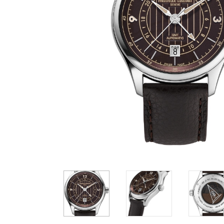
Casio
Militarne
Smartwatch
Garmin
Certina
Lotnicze
Retro
Guess
Citizen
Smartwatch
Hamilt
Retro
Kieszonkowe
Pochodzenie
Polskie
Szwajcarskie
Japońskie
Niemieckie