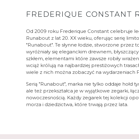
FREDERIQUE CONSTANT
Od 2009 roku Frederique Constant celebruje le
Runabout z lat 20. XX wieku, oferując serię lim
"Runabout". Te słynne łodzie, stworzone przez 
wyróżniały się eleganckim drewnem, błyszcząc
szkłem, elementami które zawsze robiły wrażenie.
wciąż królują na najbardziej prestiżowych trasa
wiele z nich można zobaczyć na wydarzeniach F
Serią "Runabout", marka nie tylko oddaje hołd 
ale też przekształca je w wyjątkowe zegarki, łącz
nowoczesnością. Każdy zegarek tej kolekcji opow
morza i dziedzictwa, które trwają przez lata.