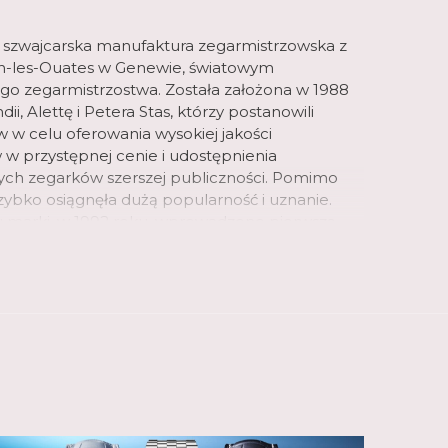
 szwajcarska manufaktura zegarmistrzowska z
lan-les-Ouates w Genewie, światowym
o zegarmistrzostwa. Została założona w 1988
ii, Alettę i Petera Stas, którzy postanowili
 w celu oferowania wysokiej jakości
 w przystępnej cenie i udostępnienia
ych zegarków szerszej publiczności. Pomimo
 szybko osiągnęła dużą popularność i uznanie.
iu marki, w 1992 roku, wprowadzono pierwszą
zwajcarskimi mechanizmami, a dwa lata później
a pierwszy zegarek Heart Beat, wycięcie w
echanizm zegarka i z czasem staje się
 marki.
anufakturze o powierzchni 6 200 m2,
pracowuje i produkuje szeroką gamę zegarków
ych i inteligentnych. Od 2004 roku, kiedy to
j pierwszy własny mechanizm, Frederique
i opracował do tej pory 33 kalibry