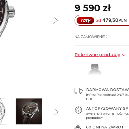
Spinki do mankietów
Luminox
Sterowane radiowo
Sterowane radiowo
Seiko
Boccia
9 590 zł
Mido
Sterowane GPS
Swatch
raty
479,50
PLN
od
on
Mondaine
Timex
NA ZAMÓWIENIE
Pokrewne produkty
DARMOWA DOSTAW
InPost Paczkomat® 24/7, kur
9 590 zł
DHL
AUTORYZOWANY S
gwarancja oryginalności ws
produktów
60 DNI NA ZWROT