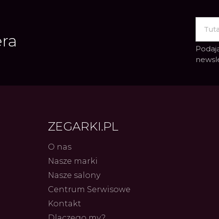
era
Podają
newsl
ZEGARKI.PL
O nas
Nasze marki
Frederiq
Nasze salony
Innowac
Serca 
Centrum Serwisowe
Autor
ZEG
Kontakt
Dlaczego my?