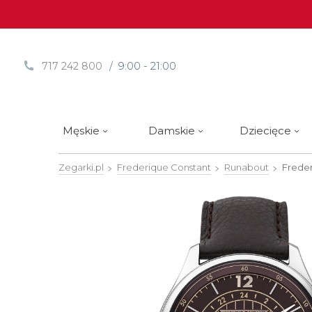
/ 9:00 - 21:00
717 242 800
Męskie
Damskie
Dziecięce
Zegarki.pl
Frederique Constant
Runabout
Freder
Sprawdź
Sprawdź
Paski | Bransolety
Alpina
Styl / rodzaj zegarka
Styl / rodzaj zegarka
Rotomaty
DOXA
Słow
Nowości
Nowości
Atlantic
Eleganckie
Eleganckie
Edifice
Edycje Limitowane
Edycje Limitowane
Błonie
Klasyczne
Klasyczne
Festina
Wyprzedaż zegarków
Wyprzedaż zegarków
Boccia Titanium
Sportowe
Sportowe
FLIK-F
Calypso
Luksusowe
Luksusowe
Frederi
Candino
Nurkowe
Nurkowe
G-Shoc