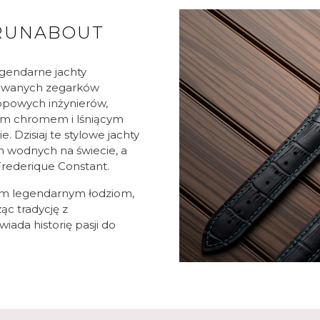
 RUNABOUT
gendarne jachty
itowanych zegarków
topowych inżynierów,
ym chromem i lśniącym
 Dzisiaj te stylowe jachty
ch wodnych na świecie, a
rederique Constant.
tym legendarnym łodziom,
ąc tradycję z
iada historię pasji do