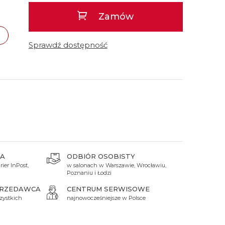
 Titanium
Xicorr
Srebrne
Srebrne
Brąz
Zamów
Niebieskie
Niebieskie
Czarne
Czarne
Sprawdź dostępność
Zielone
Czerwone
Zielone
Perłowe
A
ODBIÓR OSOBISTY
ier InPost,
w salonach w Warszawie, Wrocławiu,
Poznaniu i Łodzi
PRZEDAWCA
CENTRUM SERWISOWE
zystkich
najnowocześniejsze w Polsce