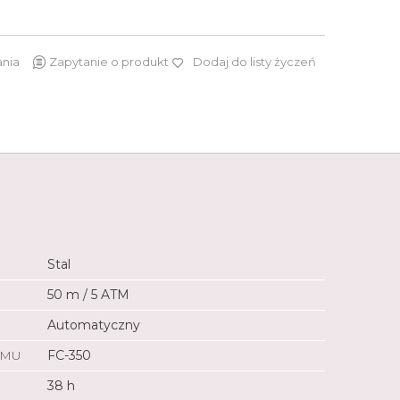
ania
Zapytanie o produkt
Dodaj do listy życzeń
9 590 zł
Stal
50 m / 5 ATM
Automatyczny
ZMU
FC-350
38 h