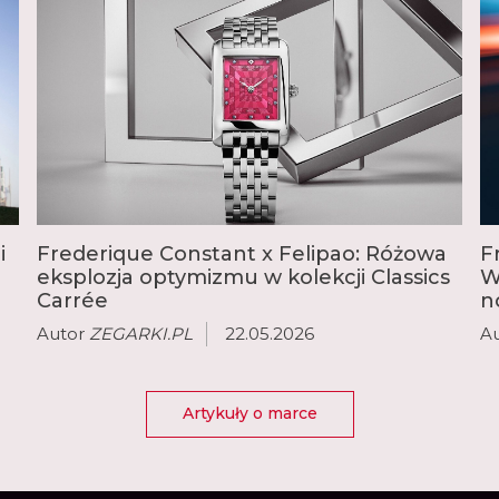
manufakturowe. Było t
holenderskiemu zegarm
ukończeniu szkoły zega
Patek Philippe i przyjął
rozpocząć opracowywan
mechanizmy z najbardzi
tourbillon, wieczny lub
i
Frederique Constant x Felipao: Różowa
F
eksplozja optymizmu w kolekcji Classics
W
Carrée
n
Autor
ZEGARKI.PL
22.05.2026
A
Artykuły o marce