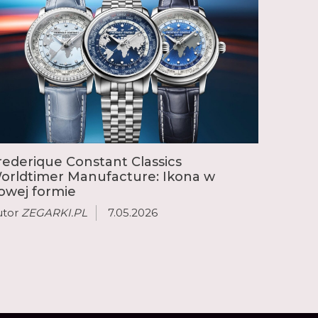
o możliwe dzięki utalentowanemu
istrzowi Pimowi Köeslagowi, który po
rmistrzowskiej w Amsterdamie odrzucił ofertę
 kluczową rolę u boku założycieli marki, aby
ie kalibrów Manufacture. Obejmują one
ej złożonymi komplikacjami, takimi jak
 wieczny kalendarz oraz chronograf flyback.
rederique Constant Classics
orldtimer Manufacture: Ikona w
owej formie
utor
ZEGARKI.PL
7.05.2026