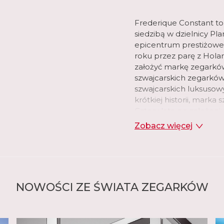
Frederique Constant to
siedzibą w dzielnicy P
epicentrum prestiżoweg
roku przez parę z Holand
założyć markę zegarków
szwajcarskich zegarków
szwajcarskich luksusow
krótkiej historii, marka
Cztery lata po założen
kolekcję zegarków ze s
Zobacz więcej
manufaktura wprowadził
tarczy, które ujawnia m
ikonicznym elementem
W swojej genewskiej m
Frederique Constant o
NOWOŚCI ZE ŚWIATA ZEGARKÓW
mechanicznych, kwarcow
marka wprowadziła swó
Constant zaprojektował 