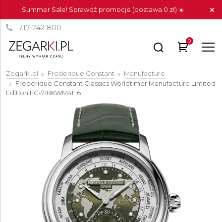
Summer Sale! Sprawdź promocje (dostawa 0 zł) ☀️
717 242 800
0
Zegarki.pl
Frederique Constant
Manufacture
Frederique Constant Classics Worldtimer Manufacture Limited
Edition
FC-718KWM4H6