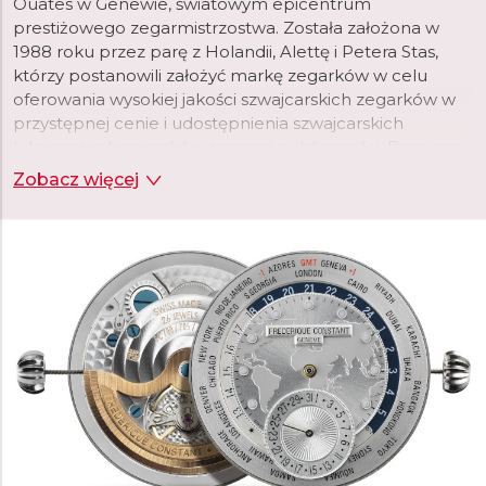
Ouates w Genewie, światowym epicentrum
prestiżowego zegarmistrzostwa. Została założona w
1988 roku przez parę z Holandii, Alettę i Petera Stas,
którzy postanowili założyć markę zegarków w celu
oferowania wysokiej jakości szwajcarskich zegarków w
przystępnej cenie i udostępnienia szwajcarskich
luksusowych zegarków szerszej publiczności. Pomimo
krótkiej historii, marka szybko osiągnęła dużą
Zobacz więcej
popularność i uznanie. Cztery lata po założeniu marki, w
1992 roku, wprowadzono pierwszą kolekcję zegarków
ze szwajcarskimi mechanizmami, a dwa lata później
manufaktura wprowadziła pierwszy zegarek Heart
Beat, wycięcie w tarczy, które ujawnia mechanizm
zegarka i z czasem staje się ikonicznym elementem
marki.
W swojej genewskiej manufakturze o powierzchni 6
200 m2, Frederique Constant opracowuje i produkuje
szeroką gamę zegarków mechanicznych, kwarcowych i
inteligentnych. Od 2004 roku, kiedy to marka
wprowadziła swój pierwszy własny mechanizm,