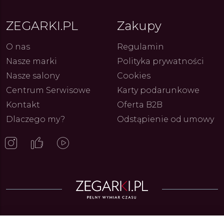
ZEGARKI.PL
Zakupy
O nas
Regulamin
Nasze marki
Polityka prywatności
Nasze salony
Cookies
Centrum Serwisowe
Karty podarunkowe
Kontakt
Oferta B2B
Dlaczego my?
Odstąpienie od umowy