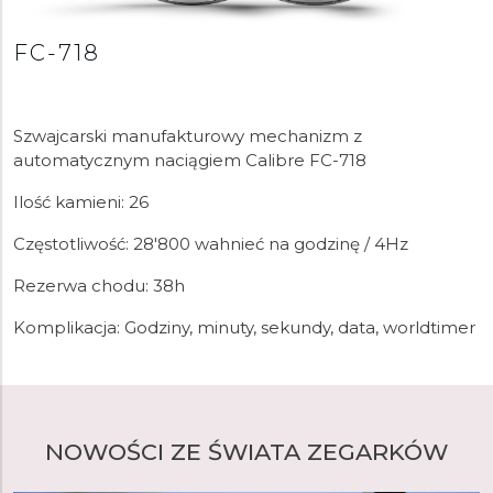
Frederique Constant zaprojektował i opracował do tej
pory 33 kalibry manufakturowe. Było to możliwe dzięki
FC-718
utalentowanemu holenderskiemu zegarmistrzowi
Pimowi Köeslagowi, który po ukończeniu szkoły
zegarmistrzowskiej w Amsterdamie odrzucił ofertę
Patek Philippe i przyjął kluczową rolę u boku założycieli
Szwajcarski manufakturowy mechanizm z
marki, aby rozpocząć opracowywanie kalibrów
automatycznym naciągiem Calibre FC-718
Manufacture. Obejmują one mechanizmy z najbardziej
Ilość kamieni: 26
złożonymi komplikacjami, takimi jak tourbillon, wieczny
lub wieczny kalendarz oraz chronograf flyback.
Częstotliwość: 28'800 wahnieć na godzinę / 4Hz
Rezerwa chodu: 38h
Komplikacja: Godziny, minuty, sekundy, data, worldtimer
NOWOŚCI ZE ŚWIATA ZEGARKÓW