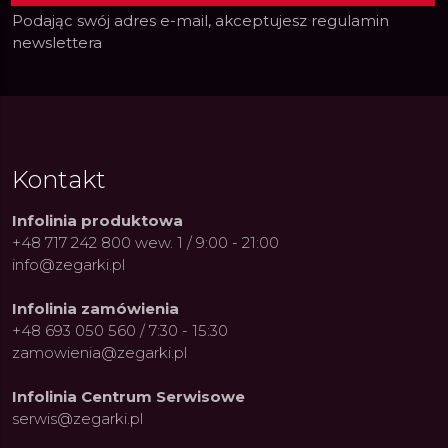
Podając swój adres e-mail, akceptujesz
regulamin
newslettera
Kontakt
Infolinia produktowa
+48 717 242 800 wew. 1 / 9:00 - 21:00
info@zegarki.pl
Infolinia zamówienia
+48 693 050 560 / 7:30 - 15:30
zamowienia@zegarki.pl
ue Constant: Pasja,
Fenomen marki Festina. Od
Alpina
ja i Dostępny Luksus z
kolarskich pasji do ikonicznych
Chron
Infolinia Centrum Serwisowe
Genewy
kolekcji zegarków
Angels
serwis@zegarki.pl
27.07.2026
4.08.2026
ARKI.PL
Autor
ZEGARKI.PL
Autor
ZE
pierw
z przy