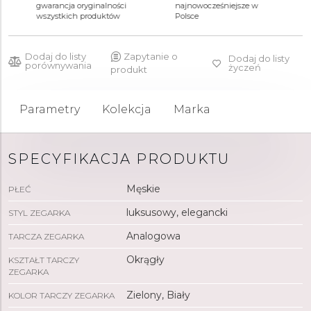
20 990 zł
24 690 zł
gwarancja oryginalności
najnowocześniejsze w
wszystkich produktów
Polsce
Dodaj do listy
Zapytanie o
Dodaj do listy
porównywania
życzeń
produkt
Parametry
Kolekcja
Marka
SPECYFIKACJA PRODUKTU
Męskie
PŁEĆ
luksusowy, elegancki
STYL ZEGARKA
Analogowa
TARCZA ZEGARKA
Okrągły
KSZTAŁT TARCZY
ZEGARKA
Zielony, Biały
KOLOR TARCZY ZEGARKA