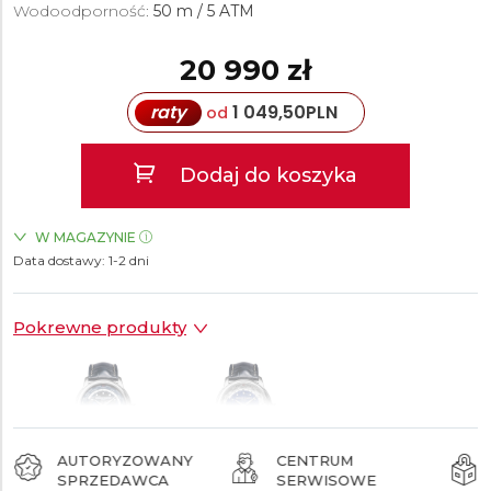
Wodoodporność:
50 m / 5 ATM
20 990 zł
raty
1 049,50
PLN
od
Dodaj do koszyka
W MAGAZYNIE
Data dostawy:
ZEGARKI.PL Sky Tower Wrocław
1-2 dni
TAK
Pokrewne produkty
AUTORYZOWANY
CENTRUM
SPRZEDAWCA
SERWISOWE