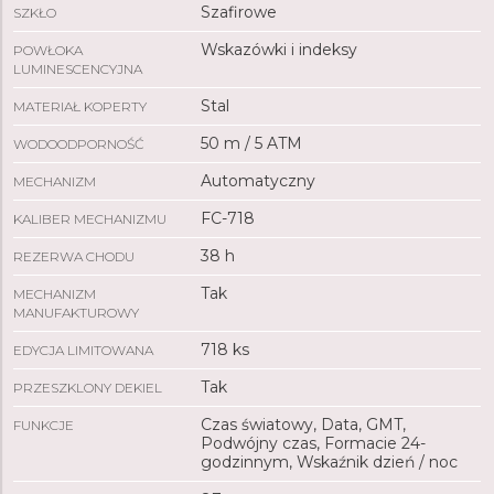
Szafirowe
SZKŁO
Wskazówki i indeksy
POWŁOKA
LUMINESCENCYJNA
Stal
MATERIAŁ KOPERTY
50 m / 5 ATM
WODOODPORNOŚĆ
Automatyczny
MECHANIZM
FC-718
KALIBER MECHANIZMU
38 h
REZERWA CHODU
Tak
MECHANIZM
MANUFAKTUROWY
718 ks
EDYCJA LIMITOWANA
Tak
PRZESZKLONY DEKIEL
Czas światowy, Data, GMT,
FUNKCJE
Podwójny czas, Formacie 24-
godzinnym, Wskaźnik dzień / noc