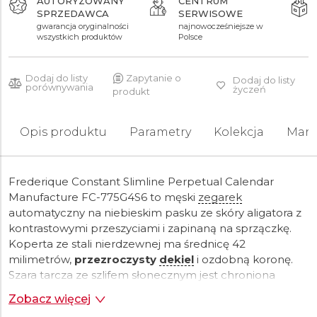
AUTORYZOWANY
CENTRUM
SPRZEDAWCA
SERWISOWE
30 730 zł
44 890 zł
52 790 zł
gwarancja oryginalności
najnowocześniejsze w
wszystkich produktów
Polsce
Dodaj do listy
Zapytanie o
Dodaj do listy
porównywania
życzeń
produkt
Opis produktu
Parametry
Kolekcja
Mark
Frederique Constant Slimline Perpetual Calendar
Manufacture FC-775G4S6 to męski
zegarek
automatyczny na niebieskim pasku ze skóry aligatora z
kontrastowymi przeszyciami i zapinaną na sprzączkę.
Koperta ze stali nierdzewnej ma średnicę 42
milimetrów,
przezroczysty
dekiel
i ozdobną koronę.
Szara tarcza ze szlifem słonecznym jest chroniona
wytrzymałym
szkłem szafirowym
. Zastosowane
Zobacz więcej
indeksy godzin uzupełniają eleganckie
wskazówki
w