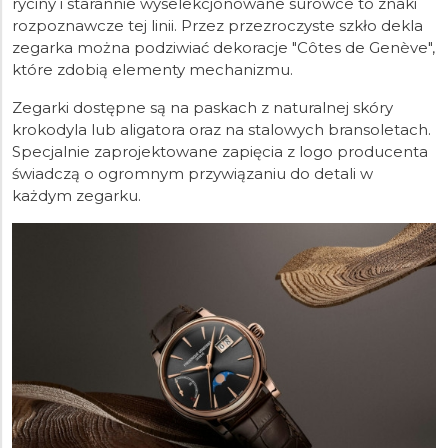
ryciny i starannie wyselekcjonowane surowce to znaki
rozpoznawcze tej linii. Przez przezroczyste szkło dekla
zegarka można podziwiać dekoracje "Côtes de Genève",
które zdobią elementy mechanizmu.
Zegarki dostępne są na paskach z naturalnej skóry
krokodyla lub aligatora oraz na stalowych bransoletach.
Specjalnie zaprojektowane zapięcia z logo producenta
świadczą o ogromnym przywiązaniu do detali w
każdym zegarku.