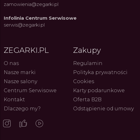
zamowienia@zegarki.pl
Infolinia Centrum Serwisowe
ue Constant: Pasja,
Fenomen marki Festina. Od
Alpina
serwis@zegarki.pl
ja i Dostępny Luksus z
kolarskich pasji do ikonicznych
Chron
Genewy
kolekcji zegarków
Angels
27.07.2026
4.08.2026
ARKI.PL
Autor
ZEGARKI.PL
Autor
ZE
pierw
z przy
ZEGARKI.PL
Zakupy
O nas
Regulamin
Nasze marki
Polityka prywatności
Nasze salony
Cookies
Centrum Serwisowe
Karty podarunkowe
Kontakt
Oferta B2B
Dlaczego my?
Odstąpienie od umowy