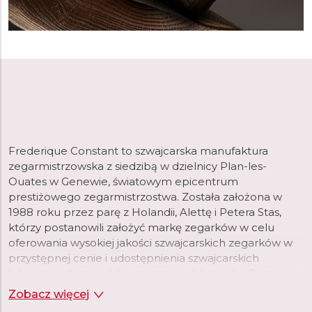
Frederique Constant to szwajcarska manufaktura
zegarmistrzowska z siedzibą w dzielnicy Plan-les-
Ouates w Genewie, światowym epicentrum
prestiżowego zegarmistrzostwa. Została założona w
1988 roku przez parę z Holandii, Alettę i Petera Stas,
którzy postanowili założyć markę zegarków w celu
oferowania wysokiej jakości szwajcarskich zegarków w
przystępnej cenie i udostępnienia szwajcarskich
luksusowych zegarków szerszej publiczności. Pomimo
krótkiej historii, marka szybko osiągnęła dużą
Zobacz więcej
popularność i uznanie. Cztery lata po założeniu marki, w