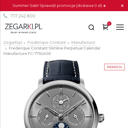
Summer Sale! Sprawdź promocje (dostawa 0 zł) ☀️
717 242 800
0
Zegarki.pl
Frederique Constant
Manufacture
Frederique Constant Slimline Perpetual Calendar
Manufacture
FC-775G4S6
PROMOCJA