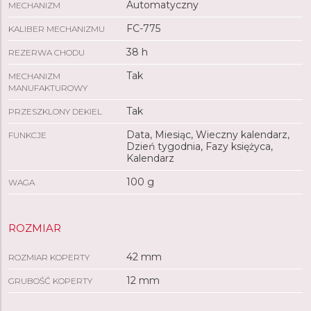
Automatyczny
MECHANIZM
FC-775
KALIBER MECHANIZMU
38 h
REZERWA CHODU
Tak
MECHANIZM
MANUFAKTUROWY
Tak
PRZESZKLONY DEKIEL
Data, Miesiąc, Wieczny kalendarz,
FUNKCJE
Dzień tygodnia, Fazy księżyca,
Kalendarz
100 g
WAGA
ROZMIAR
42 mm
ROZMIAR KOPERTY
12 mm
GRUBOŚĆ KOPERTY