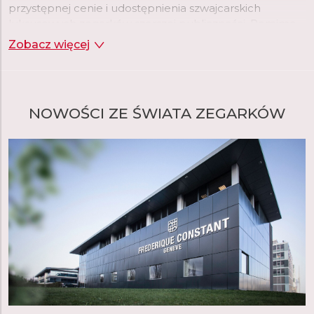
przystępnej cenie i udostępnienia szwajcarskich
luksusowych zegarków szerszej publiczności. Pomimo
krótkiej historii, marka szybko osiągnęła dużą
Zobacz więcej
popularność i uznanie. Cztery lata po założeniu marki, w
1992 roku, wprowadzono pierwszą kolekcję zegarków
ze szwajcarskimi mechanizmami, a dwa lata później
manufaktura wprowadziła pierwszy zegarek Heart
NOWOŚCI ZE ŚWIATA ZEGARKÓW
Beat, wycięcie w tarczy, które ujawnia mechanizm
zegarka i z czasem staje się ikonicznym elementem
marki.
W swojej genewskiej manufakturze o powierzchni 6
200 m2, Frederique Constant opracowuje i produkuje
szeroką gamę zegarków mechanicznych, kwarcowych i
inteligentnych. Od 2004 roku, kiedy to marka
wprowadziła swój pierwszy własny mechanizm,
Frederique Constant zaprojektował i opracował do tej
pory 33 kalibry manufakturowe. Było to możliwe dzięki
utalentowanemu holenderskiemu zegarmistrzowi
Pimowi Köeslagowi, który po ukończeniu szkoły
zegarmistrzowskiej w Amsterdamie odrzucił ofertę