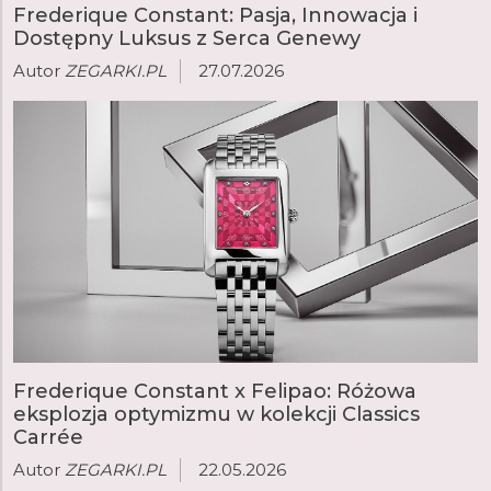
Frederique Constant: Pasja, Innowacja i
Patek Philippe i przyjął kluczową rolę u boku założycieli
Dostępny Luksus z Serca Genewy
marki, aby rozpocząć opracowywanie kalibrów
Manufacture. Obejmują one mechanizmy z najbardziej
Autor
ZEGARKI.PL
27.07.2026
złożonymi komplikacjami, takimi jak tourbillon, wieczny
lub wieczny kalendarz oraz chronograf flyback.
Frederique Constant x Felipao: Różowa
eksplozja optymizmu w kolekcji Classics
Carrée
Autor
ZEGARKI.PL
22.05.2026