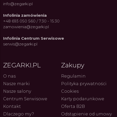
info@zegarki.pl
Infolinia zamówienia
+48 693 050 560 / 7:30 - 15:30
zamowienia@zegarki.pl
Infolinia Centrum Serwisowe
serwis@zegarki.pl
ue Constant: Pasja,
Fenomen marki Festina. Od
Alpina
ja i Dostępny Luksus z
kolarskich pasji do ikonicznych
Chron
Genewy
kolekcji zegarków
Angels
27.07.2026
4.08.2026
ZEGARKI.PL
Zakupy
ARKI.PL
Autor
ZEGARKI.PL
Autor
ZE
pierw
z przy
O nas
Regulamin
Nasze marki
Polityka prywatności
Nasze salony
Cookies
Centrum Serwisowe
Karty podarunkowe
Kontakt
Oferta B2B
Dlaczego my?
Odstąpienie od umowy