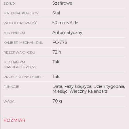
Szafirowe
SZKŁO
Stal
MATERIAŁ KOPERTY
50 m / 5 ATM
WODOODPORNOŚĆ
Automatyczny
MECHANIZM
FC-776
KALIBER MECHANIZMU
72 h
REZERWA CHODU
Tak
MECHANIZM
MANUFAKTUROWY
Tak
PRZESZKLONY DEKIEL
Data, Fazy księżyca, Dzień tygodnia,
FUNKCJE
Miesiąc, Wieczny kalendarz
70 g
WAGA
ROZMIAR