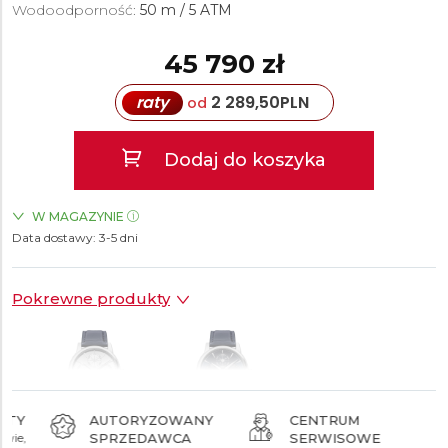
Wodoodporność:
50 m / 5 ATM
45 790 zł
raty
2 289,50
PLN
od
Dodaj do koszyka
W MAGAZYNIE
Data dostawy:
ZEGARKI.PL Posnania Poznań
3-5 dni
TAK
Pokrewne produkty
AUTORYZOWANY
CENTRUM
SPRZEDAWCA
SERWISOWE