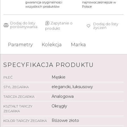
45 790 zł
45 790 zł
gwarancja oryginalności
najnowocześniejsze w
wszystkich produktów
Polsce
Dodaj do listy
Zapytanie o
Dodaj do listy
porównywania
życzeń
produkt
Parametry
Kolekcja
Marka
SPECYFIKACJA PRODUKTU
Męskie
PŁEĆ
elegancki, luksusowy
STYL ZEGARKA
Analogowa
TARCZA ZEGARKA
Okrągły
KSZTAŁT TARCZY
ZEGARKA
Różowe złoto
KOLOR TARCZY ZEGARKA