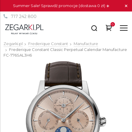
Summer Sale! Sprawdź promocje (dostawa 0 zł) ☀️
717 242 800
0
Zegarki.pl
Frederique Constant
Manufacture
Frederique Constant Classic Perpetual Calendar Manufacture
FC-776SAL3H6