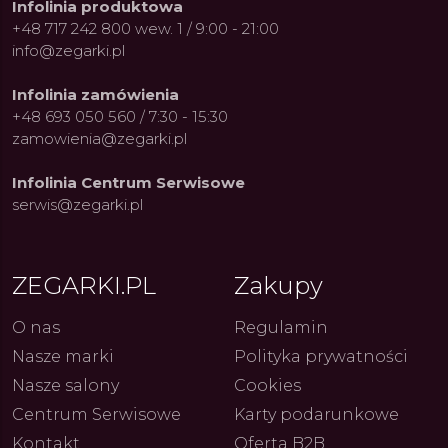
Infolinia produktowa
+48 717 242 800 wew. 1 / 9:00 - 21:00
info@zegarki.pl
Infolinia zamówienia
+48 693 050 560 / 7:30 - 15:30
zamowienia@zegarki.pl
Infolinia Centrum Serwisowe
serwis@zegarki.pl
ZEGARKI.PL
Zakupy
O nas
Regulamin
Nasze marki
Polityka prywatności
ue Constant: Pasja,
Fenomen marki Festina. Od
Alpina
ja i Dostępny Luksus z
kolarskich pasji do ikonicznych
Chron
Nasze salony
Cookies
Genewy
kolekcji zegarków
Angels
27.07.2026
4.08.2026
ARKI.PL
Autor
ZEGARKI.PL
Autor
ZE
pierw
Centrum Serwisowe
Karty podarunkowe
z przy
Kontakt
Oferta B2B