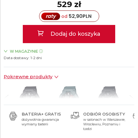
529 zł
raty
52,90
PLN
od
Dodaj do koszyka
W MAGAZYNIE
Data dostawy:
ZEGARKI.PL Blue City Warszawa
1-2 dni
TAK
ZEGARKI.PL Sky Tower Wrocław
TAK
ZEGARKI.PL Posnania Poznań
TAK
Pokrewne produkty
DARMOWA
BATERIA+ GRATIS
DOSTAWA
dożywotnia gwarancja
529 zł
529 zł
569 zł
wymiany baterii
InPost Paczkomat® 24/7,
kurier InPost, DHL