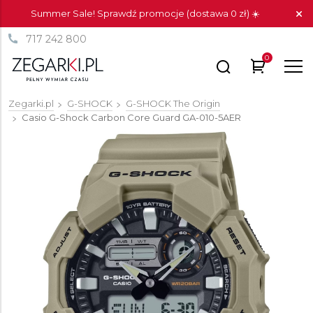
Summer Sale! Sprawdź promocje (dostawa 0 zł) ☀️
717 242 800
0
Zegarki.pl
G-SHOCK
G-SHOCK The Origin
Casio G-Shock Carbon Core Guard
GA-010-5AER