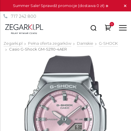
Summer Sale! Sprawdź promocje (dostawa 0 zł) ☀️
717 242 800
0
Zegarki.pl
Pełna oferta zegarków
Damskie
G-SHOCK
Casio G-Shock
GM-S2110-4AER