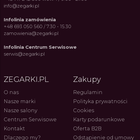
info@zegarki.pl
Infolinia zamówienia
+48 693 050 560 / 7:30 - 15:30
zamowienia@zegarki.pl
Infolinia Centrum Serwisowe
serwis@zegarki.pl
ZEGARKI.PL
Zakupy
O nas
Regulamin
Nasze marki
Polityka prywatności
ue Constant: Pasja,
Fenomen marki Festina. Od
Alpina
Nasze salony
Cookies
ja i Dostępny Luksus z
kolarskich pasji do ikonicznych
Chron
Genewy
kolekcji zegarków
Angels
27.07.2026
4.08.2026
Centrum Serwisowe
Karty podarunkowe
ARKI.PL
Autor
ZEGARKI.PL
Autor
ZE
pierw
z przy
Kontakt
Oferta B2B
Dlaczego my?
Odstąpienie od umowy