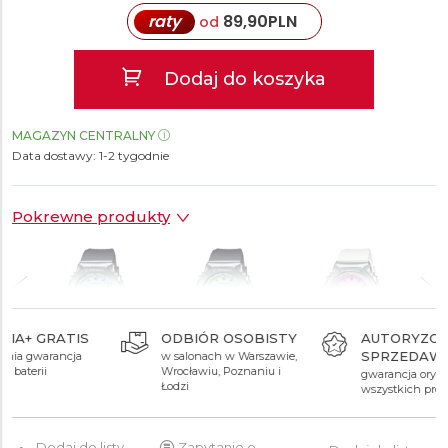
raty
89,90
PLN
od
Dodaj do koszyka
MAGAZYN CENTRALNY
Data dostawy:
1-2 tygodnie
Pokrewne produkty
ODBIÓR OSOBISTY
AUTORYZOWANY
SPRZEDAWCA
w salonach w Warszawie,
899 zł
899 zł
899 zł
Wrocławiu, Poznaniu i
gwarancja oryginalności
Łodzi
wszystkich produktów
Dodaj do listy
Zapytanie o