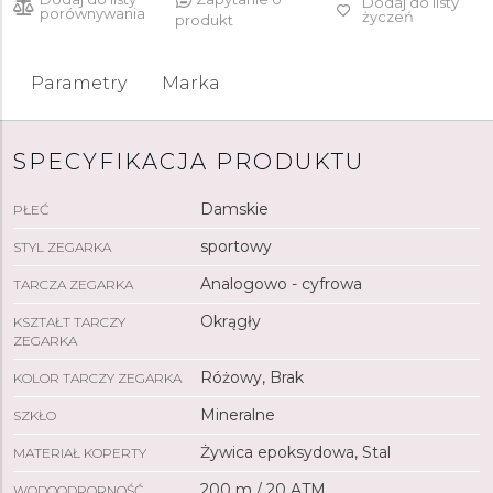
Dodaj do listy
porównywania
życzeń
produkt
Parametry
Marka
SPECYFIKACJA PRODUKTU
Damskie
PŁEĆ
sportowy
STYL ZEGARKA
Analogowo - cyfrowa
TARCZA ZEGARKA
Okrągły
KSZTAŁT TARCZY
ZEGARKA
Różowy, Brak
KOLOR TARCZY ZEGARKA
Mineralne
SZKŁO
Żywica epoksydowa, Stal
MATERIAŁ KOPERTY
200 m / 20 ATM
WODOODPORNOŚĆ