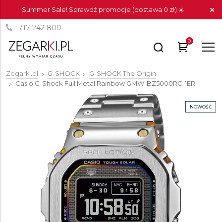
Summer Sale! Sprawdź promocje (dostawa 0 zł) ☀️
717 242 800
0
Zegarki.pl
G-SHOCK
G-SHOCK The Origin
Casio G-Shock Full Metal Rainbow
GMW-BZ5000RC-1ER
NOWOŚĆ