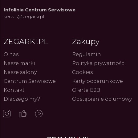
Infolinia Centrum Serwisowe
serwis@zegarki.pl
ZEGARKI.PL
Zakupy
O nas
Regulamin
ue Constant: Pasja,
Fenomen marki Festina. Od
Alpina
ja i Dostępny Luksus z
kolarskich pasji do ikonicznych
Chron
Nasze marki
Polityka prywatności
Genewy
kolekcji zegarków
Angels
27.07.2026
4.08.2026
ARKI.PL
Autor
ZEGARKI.PL
Autor
ZE
pierw
Nasze salony
Cookies
z przy
Centrum Serwisowe
Karty podarunkowe
Kontakt
Oferta B2B
Dlaczego my?
Odstąpienie od umowy