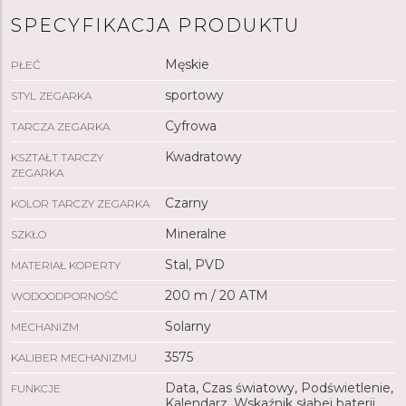
niskiego poziomu naładowania baterii oraz wyświetlanie
SPECYFIKACJA PRODUKTU
czasu w formacie 24-godzinnym.
Zegarek
można
również sparować z telefonem przez Bluetooth, co
Męskie
PŁEĆ
oferuje dodatkowe funkcje, takie jak synchronizacja
czasu, wyszukiwanie telefonu itp.
Zegarek
jest
sportowy
STYL ZEGARKA
wstrząsoodporny i wodoszczelny do 20 ATM, co czyni
Cyfrowa
TARCZA ZEGARKA
go odpowiednim do nurkowania na głębokości.
Kwadratowy
KSZTAŁT TARCZY
ZEGARKA
Czarny
KOLOR TARCZY ZEGARKA
Mineralne
SZKŁO
Stal, PVD
MATERIAŁ KOPERTY
200 m / 20 ATM
WODOODPORNOŚĆ
Solarny
MECHANIZM
3575
KALIBER MECHANIZMU
Data, Czas światowy, Podświetlenie,
FUNKCJE
Kalendarz, Wskaźnik słabej baterii,