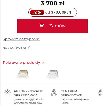
3 700 zł
raty
370,00
PLN
od
Zamów
Sprawdź dostępność
NA ZAMÓWIENIE
Pokrewne produkty
AUTORYZOWANY
CENTRUM
SPRZEDAWCA
SERWISOWE
2 999 zł
2 799 zł
gwarancja oryginalności
najnowocześniejsze w
wszystkich produktów
Polsce