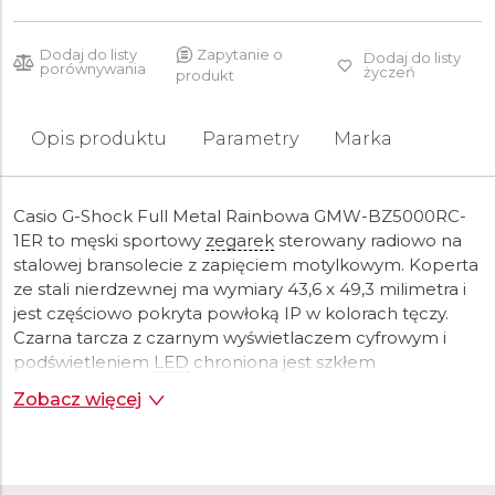
Dodaj do listy
Zapytanie o
Dodaj do listy
porównywania
życzeń
produkt
Opis produktu
Parametry
Marka
Casio G-Shock Full Metal Rainbowa GMW-BZ5000RC-
1ER to męski sportowy
zegarek
sterowany radiowo na
stalowej bransolecie z zapięciem motylkowym. Koperta
ze stali nierdzewnej ma wymiary 43,6 x 49,3 milimetra i
jest częściowo pokryta powłoką IP w kolorach tęczy.
Czarna tarcza z czarnym wyświetlaczem cyfrowym i
podświetleniem
LED
chroniona jest szkłem
mineralnym.
Zegarek
napędza mechanizm 3575
Zobacz więcej
zasilany energią słoneczną i zapewniający dokładność
±15 sekund na miesiąc.
Zegarek
posiada wiele funkcji, w
tym kalendarz z datą, wyświetlanie dnia tygodnia i
miesiąca,
budzik
,
stoper
, timer, czas światowy,
wskaźnik