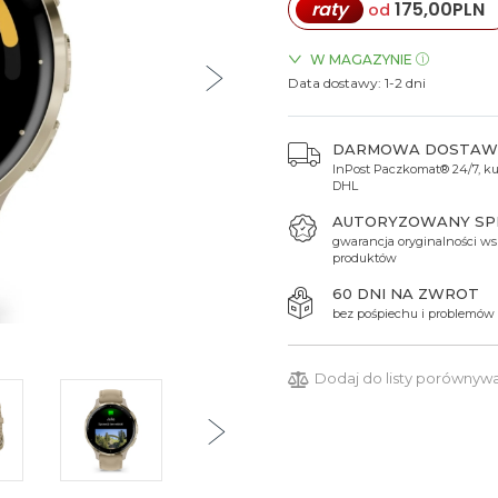
raty
175,00
PLN
od
Spinki do mankietów
Luminox
Sterowane radiowo
Sterowane radiowo
Seiko
Boccia
Mido
Sterowane GPS
Swatch
W MAGAZYNIE
Data dostawy:
ZEGARKI.PL Blue City Wars
1-2 dni
on
Mondaine
Timex
ZEGARKI.PL Sky Tower Wro
ZEGARKI.PL Manufaktura Ł
DARMOWA DOSTAW
ZEGARKI.PL Posnania Pozn
InPost Paczkomat® 24/7, kur
DHL
AUTORYZOWANY S
gwarancja oryginalności ws
produktów
60 DNI NA ZWROT
bez pośpiechu i problemów
Dodaj do listy porównyw