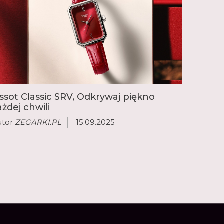
issot Classic SRV, Odkrywaj piękno
ażdej chwili
utor
ZEGARKI.PL
15.09.2025