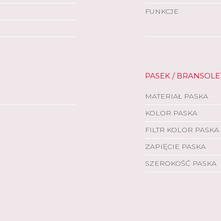
✔
FUNKCJE
Tryb zegarka: do 10 dni
Tryb oszczędzania baterii zegarka: do 20 dn
Tryb GNSS tylko GPS: maks. 21 godz.
Tryb GNSS z wszystkimi systemami: nawet 1
Tryb GNSS z wszystkimi systemami i muzyką
Zobacz szczegóły
PASEK / BRANSOLE
Ładowarka ze złączem Garmin
8 GB
MATERIAŁ PASKA
KOLOR PASKA
FILTR KOLOR PASKA
ZAPIĘCIE PASKA
✔
✔
SZEROKOŚĆ PASKA
✔
✔
✔
✔