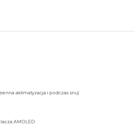
1 750 zł
zienna aklimatyzacja i podczas snu)
etlacza AMOLED