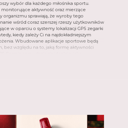
epszy wybór dla każdego miłośnika sportu.
monitorujące aktywność oraz mierzące
y organizmu sprawiają, że wyroby tego
nanie wśród coraz szerszej rzeszy użytkowników
ające w oparciu o systemy lokalizacji GPS zegarki
edy, kiedy zależy Ci na najdokładniejszym
łożenia. Wbudowane aplikacje sportowe będą
 bez względu na to, jaką formę aktywności
PS Garmin sprawdzają się idealnie, jako
nego.
in błyskawicznie zyskały sobie sympatię rzeszy
chnologicznych. To odpowiedź na potrzeby
trybu życia, którzy poszukują zegarka
razem eleganckiego. Niezależnie od modelu, na
 się jego przyszły właściciel, otrzyma
posażony w szereg funkcji. Może kupić
y wariant m.in. ze stoperem.