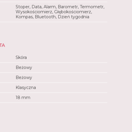
Stoper, Data, Alarm, Barometr, Termometr,
Wysokościomierz, Głębokościomierz,
i
Kompas, Bluetooth, Dzień tygodnia
5 godz.
: nawet 8 godz.
TA
Skóra
Beżowy
Beżowy
Klasyczna
18 mm