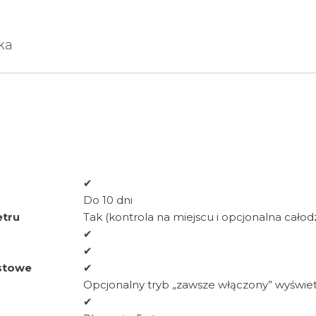
ka
✔
Do 10 dni
etru
Tak (kontrola na miejscu i opcjonalna całod
✔
✔
stowe
✔
Opcjonalny tryb „zawsze włączony” wyświ
✔