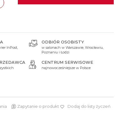
 Titanium
Xicorr
Srebrne
Srebrne
Brąz
Niebieskie
Niebieskie
zawa
TAK
Czarne
Czarne
cław
TAK
Zielone
Czerwone
ódź
TAK
A
ODBIÓR OSOBISTY
Zielone
ań
ier InPost,
TAK
w salonach w Warszawie, Wrocławiu,
Poznaniu i Łodzi
Perłowe
PRZEDAWCA
CENTRUM SERWISOWE
zystkich
najnowocześniejsze w Polsce
ania
Zapytanie o produkt
Dodaj do listy życzeń