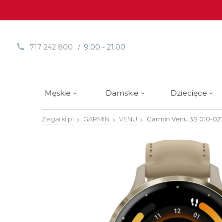
/ 9:00 - 21:00
717 242 800
Męskie
Damskie
Dziecięce
Zegarki.pl
GARMIN
VENU
Garmin Venu 3S
010-02
Sprawdź
Sprawdź
Paski | Bransolety
Alpina
Styl / rodzaj zegarka
Styl / rodzaj zegarka
Rotomaty
DOXA
Słow
Nowości
Nowości
Atlantic
Eleganckie
Eleganckie
Edifice
Edycje Limitowane
Edycje Limitowane
Błonie
Klasyczne
Klasyczne
Festina
Wyprzedaż zegarków
Wyprzedaż zegarków
Boccia Titanium
Sportowe
Sportowe
FLIK-F
Calypso
Luksusowe
Luksusowe
Frederi
Candino
Nurkowe
Nurkowe
G-Shoc