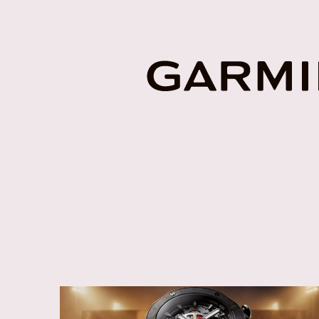
Godzina wschodu/zachodu słońca
MONITOROWANIE ZDROWI
Nadgarstkowy pomiar tętna (stały, co sekun
Średnie dzienne tętno spoczynkowe
Alerty nietypowo wysokiego tętna
Rytm oddychania (24x7)
Wiek sprawnościowy
™
Monitor energii Body Battery
Całodzienne obciążenie stresem
Przypomnienia o relaksie
Minutnik oddychania relaksacyjnego
Medytacja
Ćwiczenia oddechowe
Sen
Asystent snu
Wykrywanie drzemek