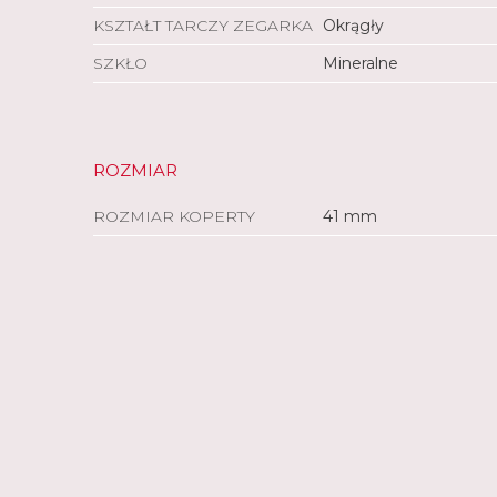
Opcja ustawienia dużej czcionki
KSZTAŁT TARCZY ZEGARKA
Okrągły
SZKŁO
Mineralne
Czas działania baterii
ROZMIAR
Metoda ładowania
Pamięć/historia
ROZMIAR KOPERTY
41 mm
CECHY ZEGARKA
Czas/data
Synchronizacja czasu przez GPS
Automatyczny czas letni
Budzik
Minutnik
Stoper