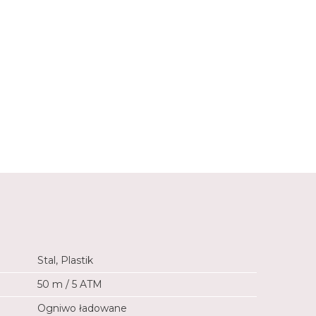
m
110-175 mm
Stal, Plastik
50 m / 5 ATM
Ogniwo ładowane