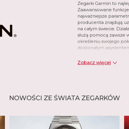
✔
Zegarki Garmin to najl
Zaawansowane funkcje 
najważniejsze parametr
A I SAMOPOCZUCIA
producenta znajdują uz
na całym świecie. Dział
dę)
✔
służą pomocą zawsze wt
✔
określeniu swojego po
doskonałym asystentem,
Tak (wysokie i niskie)
wybierzesz. Zegarki z G
✔
towarzysz dnia codzien
✔
Zobacz więcej
✔
Czasomierze marki Garm
✔
pasjonatów nowinek te
✔
zwolenników aktywnego 
✔
wielofunkcyjnego, a za
✔
który finalnie zdecyduje
NOWOŚCI ZE ŚWIATA ZEGARKÓW
nowoczesny produkt wy
✔
zegarek z GPS lub prost
Tak (zaawansowane)
✔
✔