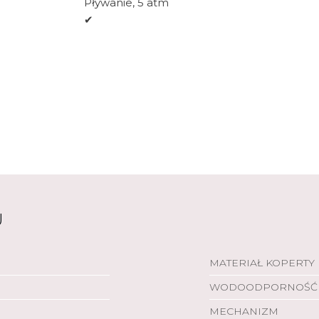
Pływanie, 5 atm
✔
Silikon
®
®
Szkło
Corning
Gorilla
Glass 3
Stal nierdzewna
Tworzywo wzmocnione włóknem szklany
Tak (18 mm)
41 x 41 x 12 mm
Rozmiar pasuje na nadgarstki o obwodzie 
U
Silikonowy: 40 g z dołączonym paskiem
Silikonowy: 34 g z dołączonym paskiem
✔
MATERIAŁ KOPERTY
Średnica wynosi 30,4 mm (1,2″)
WODOODPORNOŚĆ
390 x 390 pikseli
✔
MECHANIZM