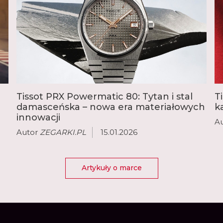
✔
✔
✔
✔
✔
Tissot PRX Powermatic 80: Tytan i stal
T
damasceńska – nowa era materiałowych
k
✔
innowacji
A
✔
Autor
ZEGARKI.PL
15.01.2026
✔
™
✔
imatyzacji
✔
Artykuły o marce
✔
✔
✔
✔
™
Tak (wymagany czujnik tempe
)