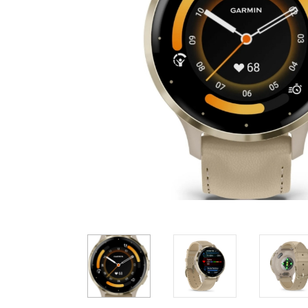
Casio
Militarne
Smartwatch
Garmin
Certina
Lotnicze
Retro
Guess
Citizen
Smartwatch
Hamilt
Retro
Kieszonkowe
Pochodzenie
Polskie
Szwajcarskie
Japońskie
Niemieckie