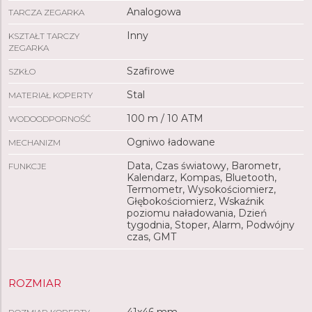
Analogowa
TARCZA ZEGARKA
DZWOŃ I WYSYŁAJ DYKTOWANE WIADOMOŚCI TEKSTOWE
Tak (po
Inny
KSZTAŁT TARCZY
ZEGARKA
OCENA GOTOWOŚCI DO TRENINGU
Szafirowe
SZKŁO
Stal
MATERIAŁ KOPERTY
STAN WYTRENOWANIA
100 m / 10 ATM
WODOODPORNOŚĆ
Ogniwo ładowane
MECHANIZM
RODZAJ WYŚWIETLACZA
AMOL
Data, Czas światowy, Barometr,
FUNKCJE
Kalendarz, Kompas, Bluetooth,
EKRAN DOTYKOWY
Termometr, Wysokościomierz,
Głębokościomierz, Wskaźnik
poziomu naładowania, Dzień
KLASA WODOSZCZELNOŚCI
tygodnia, Stoper, Alarm, Podwójny
czas, GMT
OGÓLNE
ROZMIAR
MATERIAŁ PASKA