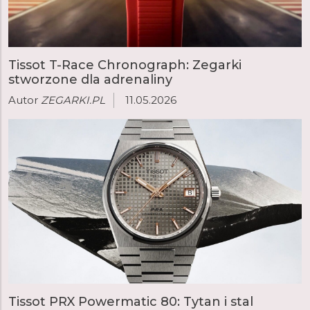
CZAS/DATA
Tissot T-Race Chronograph: Zegarki
SYNCHRONIZACJA CZASU PRZEZ GPS
stworzone dla adrenaliny
Autor
ZEGARKI.PL
11.05.2026
AUTOMATYCZNY CZAS LETNI
BUDZIK
INTELIGENTNY
BUDZIK
MINUTNIK
STOPER
Tissot PRX Powermatic 80: Tytan i stal
GODZINA WSCHODU/ZACHODU SŁOŃCA