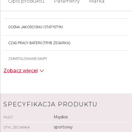
Opis produktu
Parametry
Marka
OCENA JAKOŚCI SNU I STATYSTYKI
CZAS PRACY BATERII (TRYB ZEGARKA)
ZAINSTALOWANE MAPY
Zobacz więcej
Tak (na żą
SATURACJA NA PODSTAWIE POMIARU PULSOKSYMETRU
LATARKA
LED
SPECYFIKACJA PRODUKTU
GARMIN PAY™
Męskie
PŁEĆ
sportowy
STYL ZEGARKA
PAMIĘĆ NA MUZYKĘ