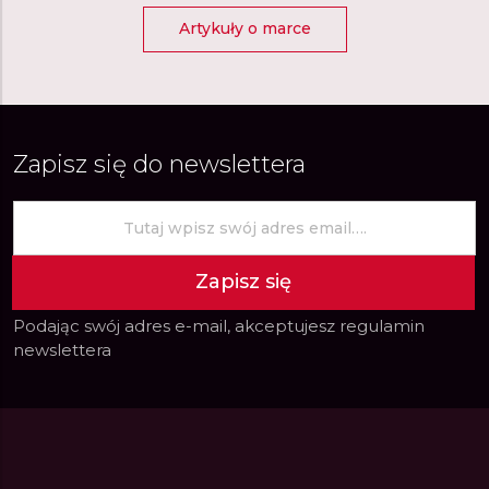
Artykuły o marce
PRZYPOMNIENIA O RELAKSIE
MINUTNIK ODDYCHANIA RELAKSACYJNEGO
Zapisz się do newslettera
MEDYTACJA
ĆWICZENIA ODDECHOWE
Zapisz się
SEN
Podając swój adres e-mail, akceptujesz
regulamin
newslettera
ASYSTENT SNU
WYRÓWNANIE SNU
ZABURZENIA ODDYCHANIA