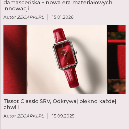
damasceńska – nowa era materiałowych
innowacji
MONITOROWANIE ZDROWIA I SAMOPOCZUCIA
Autor
ZEGARKI.PL
15.01.2026
POMIAR TĘTNA (STAŁY, CO SEKUNDĘ)
TĘTNO SPOCZYNKOWE
ALERTY NIETYPOWO WYSOKIEGO TĘTNA
RYTM ODDYCHANIA
WIEK SPRAWNOŚCIOWY
Tissot Classic SRV, Odkrywaj piękno każdej
chwili
MONITOR ENERGII BODY BATTERY™
Autor
ZEGARKI.PL
15.09.2025
CAŁODZIENNE OBCIĄŻENIE STRESEM