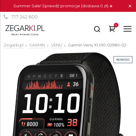
Summer Sale! Sprawdź promocje (dostawa 0 zł) ☀️
717 242 800
0
Zegarki.pl
GARMIN
VENU
Garmin Venu X1
010-02980-02
NOWOŚĆ