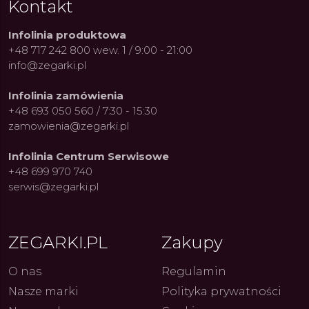
Kontakt
Infolinia produktowa
WYKRYWANIE DRZEMEK
+48 717 242 800 wew. 1 / 9:00 - 21:00
info@zegarki.pl
Tak (w ser
NAWODNIENIE
Infolinia zamówienia
+48 693 050 560 / 7:30 - 15:30
Tak (w ser
zamowienia@zegarki.pl
FUNKCJE ZDROWIA KOBIET
Infolinia Centrum Serwisowe
+48 699 970 740
SZACOWANY CZAS POPRZEDNICH OWULACJI
serwis@zegarki.pl
ZESTAWIENIE DANYCH NT. ZDROWIA
ZEGARKI.PL
Zakupy
TEMPERATURA SKÓRY
ue Constant: Pasja,
Fenomen marki Festina. Od
Alpina
O nas
Regulamin
ja i Dostępny Luksus z
kolarskich pasji do ikonicznych
Chron
Genewy
kolekcji zegarków
Angels
ASYSTENT JET LAGU
Nasze marki
Polityka prywatności
27.07.2026
4.08.2026
ARKI.PL
Autor
ZEGARKI.PL
Autor
ZE
pierw
z przy