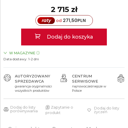
2 715 zł
raty
271,50
PLN
od
Dodaj do koszyka
W MAGAZYNIE
Data dostawy:
ZEGARKI.PL Sky Tower Wrocław
1-2 dni
TAK
ZEGARKI.PL Manufaktura Łódź
TAK
ZEGARKI.PL Posnania Poznań
TAK
AUTORYZOWANY
CENTRUM
SPRZEDAWCA
SERWISOWE
gwarancja oryginalności
najnowocześniejsze w
wszystkich produktów
Polsce
Dodaj do listy
Zapytanie o
Dodaj do listy
porównywania
życzeń
produkt