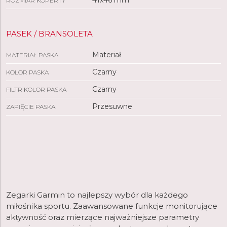
41x46 mm
ROZMIAR KOPERTY
MATERIAŁ SOCZEWKI
PASEK / BRANSOLETA
Polimer 
OBUDOWA
Materiał
MATERIAŁ PASKA
Czarny
KOLOR PASKA
PASKI Z MECHANIZMEM SZYBKIEGO ODŁĄCZANIA
Czarny
FILTR KOLOR PASKA
ROZMIAR KOPERTY (SZER. × DŁ. × WYS.)
Przesuwne
ZAPIĘCIE PASKA
WAGA
WBUDOWANY GŁOŚNIK I MIKROFON
WYMIARY WYŚWIETLACZA, SZER. X WYS.
Przekątna
Zegarki Garmin to najlepszy wybór dla każdego
miłośnika sportu. Zaawansowane funkcje monitorujące
ROZDZIELCZOŚĆ WYŚWIETLACZA, SZER. X WYS.
aktywność oraz mierzące najważniejsze parametry