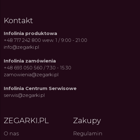
Kontakt
Infolinia produktowa
+48 717 242 800 wew. 1 / 9:00 - 21:00
info@zegarki.pl
Infolinia zamówienia
+48 693 050 560 / 7:30 - 15:30
zamowienia@zegarki.pl
Infolinia Centrum Serwisowe
serwis@zegarki.pl
ZEGARKI.PL
Zakupy
ue Constant: Pasja,
Fenomen marki Festina. Od
Alpina
ja i Dostępny Luksus z
kolarskich pasji do ikonicznych
Chron
O nas
Regulamin
Genewy
kolekcji zegarków
Angels