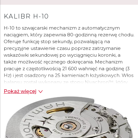
KALIBR H-10
H-10 to szwajcarski mechanizm z automatycznym
naciągiem, który zapewnia 80-godzinną rezerwę chodu.
Oferuje funkcję stop sekundy, pozwalającą na
precyzyjne ustawienie czasu poprzez zatrzymanie
wskazówki sekundowej po wyciągnięciu koronki, a
także możliwość ręcznego dokręcania. Mechanizm
pracuje z częstotliwością 21 600 wahnięć na godzinę (3
Hz) i jest osadzony na 25 kamieniach łożyskowych. Włos
balansu został wykonany ze stopu Nivachron™, który
wykazuje wyższą odporność na zmiany temperatury
Pokaż więcej
oraz pola magnetyczne, co bezpośrednio przekłada się
na lepszą dokładność chodu zegarka. Bazę
mechanizmu stanowi ETA C07.611, oparta na
sprawdzonym schemacie ETA 2824-2.