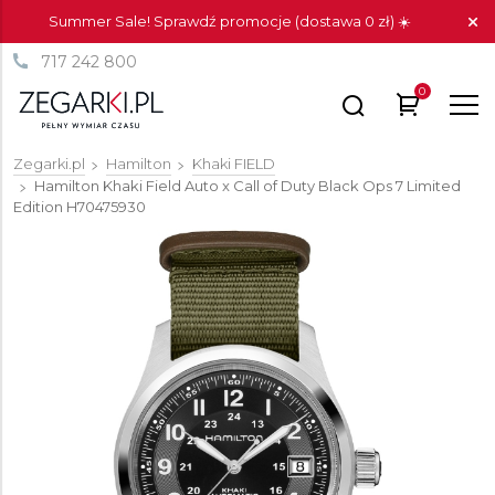
Summer Sale! Sprawdź promocje (dostawa 0 zł) ☀️
717 242 800
0
Zegarki.pl
Hamilton
Khaki FIELD
Hamilton Khaki Field Auto x Call of Duty Black Ops 7 Limited
Edition
H70475930