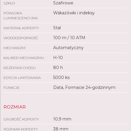
Szafirowe
SZKŁO
Wskazówki i indeksy
POWŁOKA
LUMINESCENCYJNA
Stal
MATERIAŁ KOPERTY
100 m / 10 ATM
WODOODPORNOŚĆ
Automatyczny
MECHANIZM
H-10
KALIBER MECHANIZMU
80 h
REZERWA CHODU
5000 ks
EDYCJA LIMITOWANA
Data, Formacie 24-godzinnym
FUNKCJE
ROZMIAR
10,9 mm
GRUBOŚĆ KOPERTY
38 mm
ROZMIAR KOPERTY