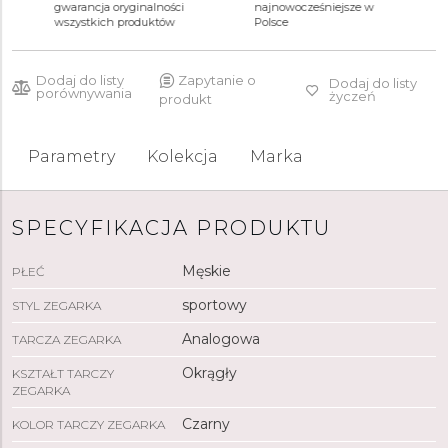
3 690 zł
4 090 zł
4 090 zł
gwarancja oryginalności
najnowocześniejsze w
wszystkich produktów
Polsce
Dodaj do listy
Zapytanie o
Dodaj do listy
porównywania
życzeń
produkt
Parametry
Kolekcja
Marka
SPECYFIKACJA PRODUKTU
Męskie
PŁEĆ
sportowy
STYL ZEGARKA
Analogowa
TARCZA ZEGARKA
Okrągły
KSZTAŁT TARCZY
ZEGARKA
Czarny
KOLOR TARCZY ZEGARKA