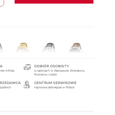
 Titanium
Xicorr
Srebrne
Srebrne
Brąz
Niebieskie
Niebieskie
cław
TAK
Czarne
Czarne
Zielone
Czerwone
Zielone
Perłowe
A
ODBIÓR OSOBISTY
ier InPost,
w salonach w Warszawie, Wrocławiu,
zł
8 799 zł
7 899 zł
7 899 zł
7 899 zł
Poznaniu i Łodzi
PRZEDAWCA
CENTRUM SERWISOWE
zystkich
najnowocześniejsze w Polsce