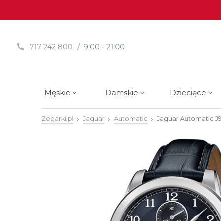
/ 9:00 - 21:00
717 242 800
Męskie
Damskie
Dziecięce
Zegarki.pl
Jaguar
Automatic
Jaguar Automatic
J
Sprawdź
Sprawdź
Paski | Bransolety
Alpina
Styl / rodzaj zegarka
Styl / rodzaj zegarka
Rotomaty
DOXA
Słow
Nowości
Nowości
Atlantic
Eleganckie
Eleganckie
Edifice
Edycje Limitowane
Edycje Limitowane
Błonie
Klasyczne
Klasyczne
Festina
Wyprzedaż zegarków
Wyprzedaż zegarków
Boccia Titanium
Sportowe
Sportowe
FLIK-F
Calypso
Luksusowe
Luksusowe
Frederi
Candino
Nurkowe
Nurkowe
G-Shoc