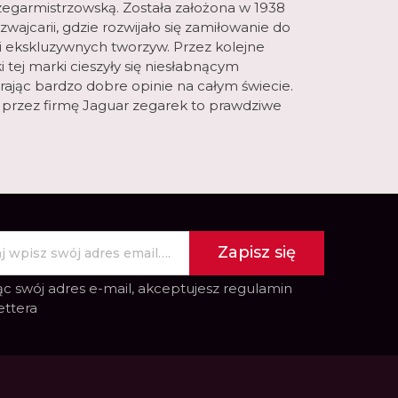
 zegarmistrzowską. Została założona w 1938
wajcarii, gdzie rozwijało się zamiłowanie do
i i ekskluzywnych tworzyw. Przez kolejne
i tej marki cieszyły się niesłabnącym
rając bardzo dobre opinie na całym świecie.
rzez firmę Jaguar zegarek to prawdziwe
Zapisz się
c swój adres e-mail, akceptujesz
regulamin
ettera