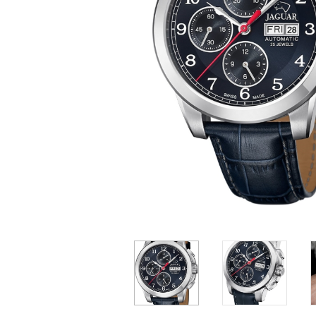
Casio
Militarne
Smartwatch
Garmin
Certina
Lotnicze
Retro
Guess
Citizen
Smartwatch
Hamilt
Retro
Kieszonkowe
Pochodzenie
Polskie
Szwajcarskie
Japońskie
8 399 zł
8 399 zł
8
Niemieckie