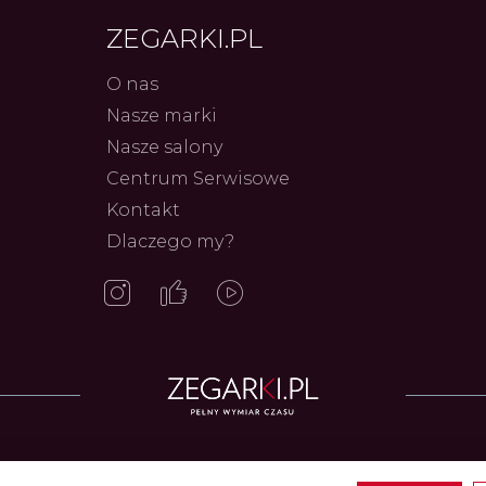
ZEGARKI.PL
O nas
Nasze marki
Nasze salony
Centrum Serwisowe
Kontakt
Frederiq
Dlaczego my?
Innowac
Serca 
Autor
ZEG
Zegarki w ofercie