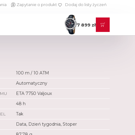
ania
Zapytanie o produkt
Dodaj do listy życzeń
7 899 zł
100 m / 10 ATM
Automatyczny
ZMU
ETA 7750 Valjoux
48 h
EL
Tak
Data, Dzień tygodnia, Stoper
87,78 g