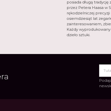
posiada długą tradycję
przez Petera Haasa w Sz
rękodzielniczej precyzj
osiemdziesiąt lat zegark
zainteresowaniem, zbie
Każdy wyprodukowany p
dzieło sztuki.
era
Podają
newsl