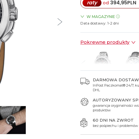
raty
394,95
PLN
od
Spinki do mankietów
Luminox
Sterowane radiowo
Sterowane radiowo
Seiko
Boccia
Mido
Sterowane GPS
Swatch
W MAGAZYNIE
Data dostawy:
ZEGARKI.PL Sky Tower Wro
1-2 dni
on
Mondaine
Timex
Pokrewne produkty
DARMOWA DOSTAW
InPost Paczkomat® 24/7, kur
 399 zł
8 399 zł
8 399 zł
8 399 zł
7 899 
DHL
AUTORYZOWANY S
gwarancja oryginalności ws
produktów
60 DNI NA ZWROT
bez pośpiechu i problemów