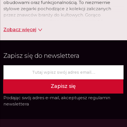
obudowami oraz funkcjonalnością. To niezmiernie
stylowe zegarki pochodzące z kolekcji zaliczanych
przez znawców branży do kultowych. Gorąco
zachęcamy do sprawdzenia, co oczarowało tylu
wielbicieli uznanego producenta.
Zobacz więcej
Zapisz się do newslettera
Zapisz się
Podając swój adres e-mail, akceptujesz
regulamin
newslettera