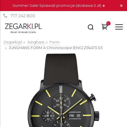
Summer Sale! Sprawdź promocje (dostawa 0 zł) ☀️
717 242 800
0
Zegarki.pl
Junghans
Form
JUNGHANS FORM A Chronoscope (ENG)
27/4473.03