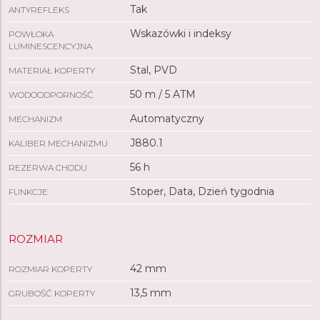
Tak
ANTYREFLEKS
Wskazówki i indeksy
POWŁOKA
LUMINESCENCYJNA
Stal, PVD
MATERIAŁ KOPERTY
50 m / 5 ATM
WODOODPORNOŚĆ
Automatyczny
MECHANIZM
J880.1
KALIBER MECHANIZMU
56 h
REZERWA CHODU
Stoper, Data, Dzień tygodnia
FUNKCJE
ROZMIAR
42 mm
ROZMIAR KOPERTY
13,5 mm
GRUBOŚĆ KOPERTY