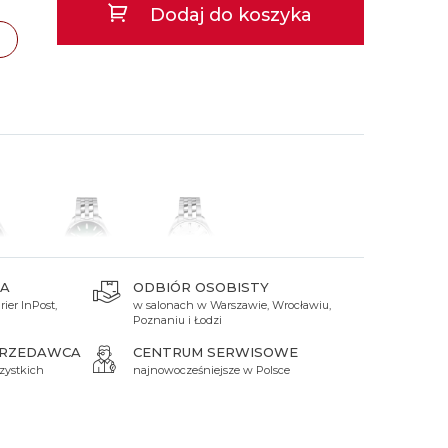
Dodaj do koszyka
 Titanium
Xicorr
Srebrne
Srebrne
Brąz
Niebieskie
Niebieskie
Czarne
Czarne
Zielone
Czerwone
Zielone
Perłowe
A
ODBIÓR OSOBISTY
ier InPost,
w salonach w Warszawie, Wrocławiu,
zł
7 320 zł
7 320 zł
Poznaniu i Łodzi
PRZEDAWCA
CENTRUM SERWISOWE
zystkich
najnowocześniejsze w Polsce