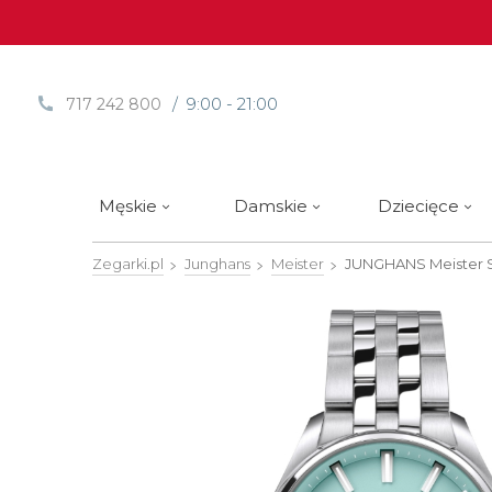
/ 9:00 - 21:00
717 242 800
Męskie
Damskie
Dziecięce
Zegarki.pl
Junghans
Meister
JUNGHANS Meister 
Sprawdź
Sprawdź
Paski | Bransolety
Alpina
Styl / rodzaj zegarka
Styl / rodzaj zegarka
Rotomaty
DOXA
Słow
Nowości
Nowości
Atlantic
Eleganckie
Eleganckie
Edifice
Edycje Limitowane
Edycje Limitowane
Błonie
Klasyczne
Klasyczne
Festina
Wyprzedaż zegarków
Wyprzedaż zegarków
Boccia Titanium
Sportowe
Sportowe
FLIK-F
Calypso
Luksusowe
Luksusowe
Frederi
Candino
Nurkowe
Nurkowe
G-Shoc