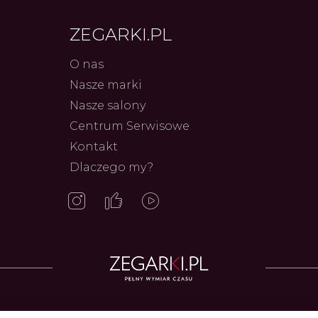
ZEGARKI.PL
O nas
Nasze marki
Nasze salony
Centrum Serwisowe
Kontakt
Frederiq
Dlaczego my?
Innowac
Serca 
Autor
ZEG