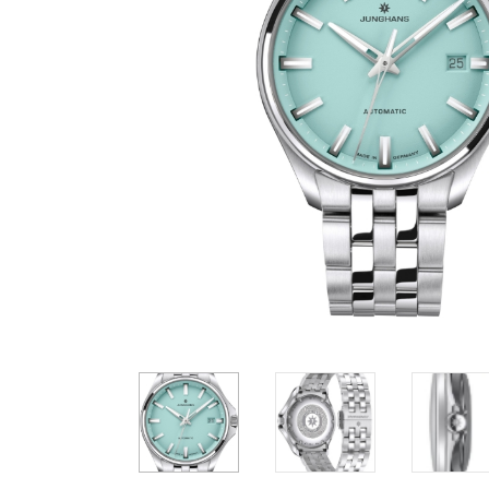
Casio
Militarne
Smartwatch
Garmin
Certina
Lotnicze
Retro
Guess
Citizen
Smartwatch
Hamilt
Retro
Kieszonkowe
Pochodzenie
Polskie
Szwajcarskie
Japońskie
Niemieckie