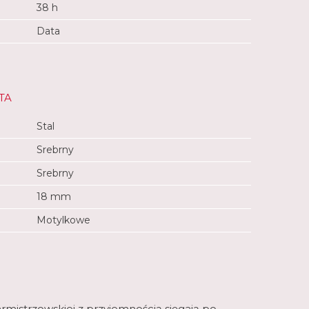
38 h
Data
TA
Stal
Srebrny
Srebrny
18 mm
Motylkowe
rmistrzowskiej z przyjemnością sięgają po