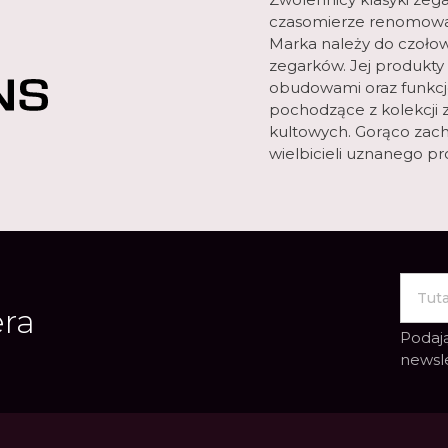
czasomierze renomowa
Marka należy do czołow
zegarków. Jej produkty
obudowami oraz funkcjo
pochodzące z kolekcji 
kultowych. Gorąco zach
wielbicieli uznanego p
era
Podają
newsl