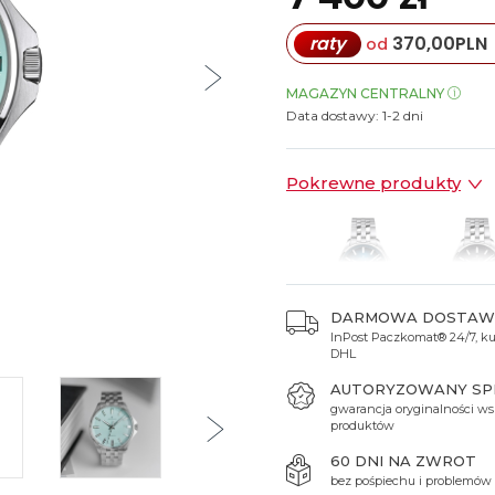
Spinki do mankietów
Luminox
Sterowane radiowo
Sterowane radiowo
Seiko
Boccia
raty
370,00
PLN
od
Mido
Sterowane GPS
Swatch
on
Mondaine
Timex
MAGAZYN CENTRALNY
Data dostawy:
1-2 dni
Pokrewne produkty
DARMOWA DOSTAW
InPost Paczkomat® 24/7, kur
7 400 zł
7 400 
DHL
AUTORYZOWANY S
gwarancja oryginalności ws
produktów
60 DNI NA ZWROT
bez pośpiechu i problemów