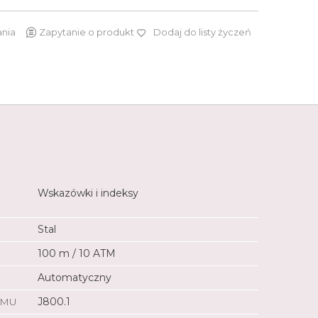
ania
Zapytanie o produkt
Dodaj do listy życzeń
7 400 zł
Wskazówki i indeksy
Stal
100 m / 10 ATM
Automatyczny
ZMU
J800.1