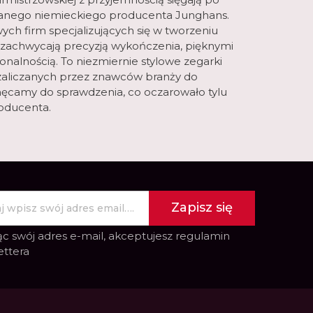
nego niemieckiego producenta Junghans.
ych firm specjalizujących się w tworzeniu
 zachwycają precyzją wykończenia, pięknymi
nalnością. To niezmiernie stylowe zegarki
zaliczanych przez znawców branży do
ęcamy do sprawdzenia, co oczarowało tylu
roducenta.
Zapisz się
c swój adres e-mail, akceptujesz
regulamin
ettera