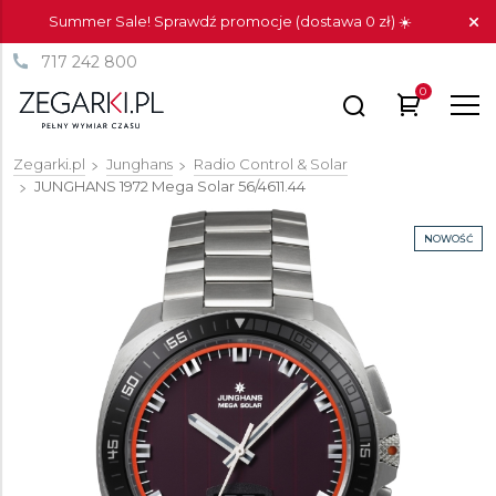
Summer Sale! Sprawdź promocje (dostawa 0 zł) ☀️
717 242 800
0
Zegarki.pl
Junghans
Radio Control & Solar
JUNGHANS 1972 Mega Solar
56/4611.44
NOWOŚĆ