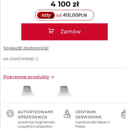
4 100 zł
raty
410,00
PLN
od
Zamów
Sprawdź dostępność
NA ZAMÓWIENIE
Pokrewne produkty
AUTORYZOWANY
CENTRUM
SPRZEDAWCA
SERWISOWE
3 640 zł
3 700 zł
gwarancja oryginalności
najnowocześniejsze w
wszystkich produktów
Polsce