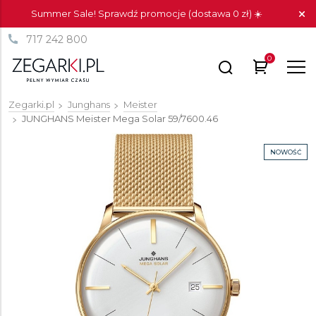
Summer Sale! Sprawdź promocje (dostawa 0 zł) ☀️
717 242 800
0
Zegarki.pl
Junghans
Meister
JUNGHANS Meister Mega Solar
59/7600.46
NOWOŚĆ