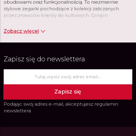
obudowami oraz funkcjonalnością. To niezmiernie
stylowe zegarki pochodzące z kolekcji zaliczanych
przez znawców branży do kultowych. Gorąco
zachęcamy do sprawdzenia, co oczarowało tylu
wielbicieli uznanego producenta.
Zobacz więcej
Zapisz się do newslettera
Zapisz się
Podając swój adres e-mail, akceptujesz
regulamin
newslettera