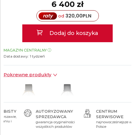
6 400 zł
raty
320,00
PLN
od
Dodaj do koszyka
MAGAZYN CENTRALNY
Data dostawy:
1 tydzień
Pokrewne produkty
AUTORYZOWANY
CENTRUM
SPRZEDAWCA
SERWISOWE
5 940 zł
5 480 zł
gwarancja oryginalności
najnowocześniejsze w
wszystkich produktów
Polsce