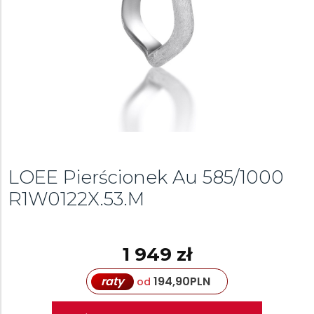
LOEE Pierścionek Au 585/1000
R1W0122X.53.M
1 949 zł
raty
194,90
PLN
od