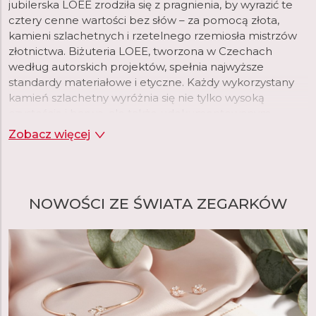
jubilerska LOEE zrodziła się z pragnienia, by wyrazić te
cztery cenne wartości bez słów – za pomocą złota,
kamieni szlachetnych i rzetelnego rzemiosła mistrzów
złotnictwa. Biżuteria LOEE, tworzona w Czechach
według autorskich projektów, spełnia najwyższe
standardy materiałowe i etyczne. Każdy wykorzystany
kamień szlachetny wyróżnia się nie tylko wysoką
czystością i barwą, ale także udokumentowanym
pochodzeniem ze sprawdzonych źródeł. To samo
Zobacz więcej
dotyczy złota. LOEE to złota biżuteria o
ponadczasowym designie, obejmująca zarówno
delikatne motywy kwiatowe, jak i świeży minimalizm
radykalnych linii. W ofercie znajdziemy zarówno
NOWOŚCI ZE ŚWIATA ZEGARKÓW
subtelne ozdoby, na przykład z kolekcji Essence, które
podkreślą kobiecość na co dzień, jak i wyjątkowe,
odważne modele z kolekcji Palette Diamonds, idealne
na chwile, które chcesz zapamiętać na zawsze. Oprócz
kolczyków, naszyjników, bransoletek, zawieszek i
pierścionków, w asortymencie znajdują się również
pierścionki zaręczynowe.