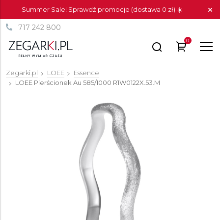
Summer Sale! Sprawdź promocje (dostawa 0 zł) ☀️
717 242 800
0
Zegarki.pl
LOEE
Essence
LOEE Pierścionek Au 585/1000
R1W0122X.53.M