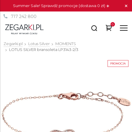
Summer Sale! Sprawdź promocje (dostawa 0 zł) ☀️
717 242 800
0
Zegarki.pl
Lotus Silver
MOMENTS
LOTUS SILVER bransoleta
LP3143-2/3
PROMOCJA