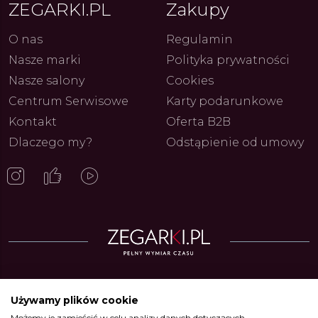
ZEGARKI.PL
Zakupy
O nas
Regulamin
Nasze marki
Polityka prywatności
Nasze salony
Cookies
Centrum Serwisowe
Karty podarunkowe
Kontakt
Oferta B2B
Dlaczego my?
Odstąpienie od umowy
Zegarki w ofercie
Używamy plików cookie
Możemy je zamieścić w celu analizy danych dotyczących