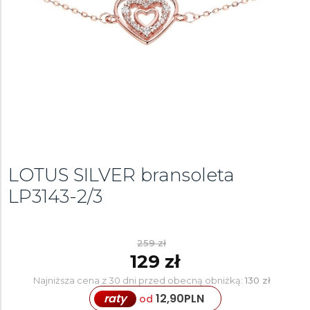
LOTUS SILVER bransoleta
LP3143-2/3
259 zł
129 zł
Najniższa cena z 30 dni przed obecną obniżką:
130 zł
raty
12,90
PLN
od