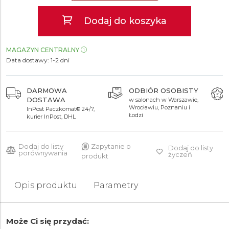
Dodaj do koszyka
MAGAZYN CENTRALNY
Data dostawy:
1-2 dni
ODBIÓR OSOBISTY
AUTORYZOWANY
SPRZEDAWCA
w salonach w Warszawie,
Wrocławiu, Poznaniu i
gwarancja oryginalności
Łodzi
wszystkich produktów
Dodaj do listy
Zapytanie o
Dodaj do listy
porównywania
życzeń
produkt
Opis produktu
Parametry
Może Ci się przydać: