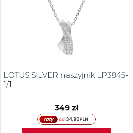
LOTUS SILVER naszyjnik
LP3845-
1/1
349 zł
raty
34,90
PLN
od