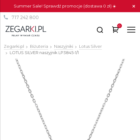
Summer Sale! Sprawdź promocje (dostawa 0 zł) ☀️
717 242 800
0
Zegarki.pl
Biżuteria
Naszyjniki
Lotus Silver
LOTUS SILVER naszyjnik
LP3845-1/1