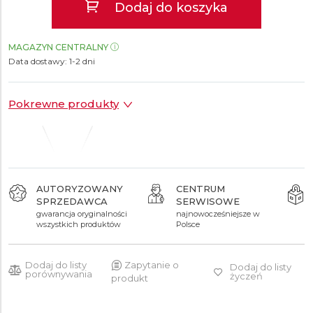
Dodaj do koszyka
MAGAZYN CENTRALNY
Data dostawy:
1-2 dni
Pokrewne produkty
AUTORYZOWANY
CENTRUM
SPRZEDAWCA
SERWISOWE
379 zł
gwarancja oryginalności
najnowocześniejsze w
wszystkich produktów
Polsce
Dodaj do listy
Zapytanie o
Dodaj do listy
porównywania
życzeń
produkt