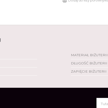
Dodaj do listy porównyw
U
MATERIAŁ BIŻUTERII
DŁUGOŚĆ BIŻUTERII
ZAPIĘCIE BIŻUTERII