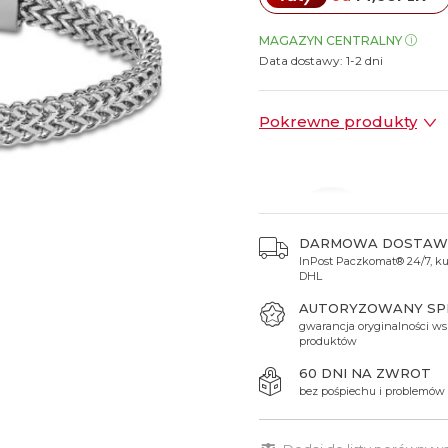
Spinki do mankietów
Luminox
Sterowane radiowo
Sterowane radiowo
Seiko
Boccia
MAGAZYN CENTRALNY
Mido
Sterowane GPS
Swatch
Data dostawy:
1-2 dni
on
Mondaine
Timex
Pokrewne produkty
DARMOWA DOSTAW
InPost Paczkomat® 24/7, kur
169 zł
DHL
AUTORYZOWANY S
gwarancja oryginalności ws
produktów
60 DNI NA ZWROT
bez pośpiechu i problemów