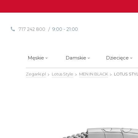
/ 9:00 - 21:00
717 242 800
Męskie
Damskie
Dziecięce
Zegarki.pl
Lotus Style
MEN IN BLACK
LOTUS STYL
Sprawdź
Sprawdź
Paski | Bransolety
Alpina
Styl / rodzaj zegarka
Styl / rodzaj zegarka
Rotomaty
DOXA
Słow
Nowości
Nowości
Atlantic
Eleganckie
Eleganckie
Edifice
Edycje Limitowane
Edycje Limitowane
Błonie
Klasyczne
Klasyczne
Festina
Wyprzedaż zegarków
Wyprzedaż zegarków
Boccia Titanium
Sportowe
Sportowe
FLIK-F
Calypso
Luksusowe
Luksusowe
Frederi
Candino
Nurkowe
Nurkowe
G-Shoc