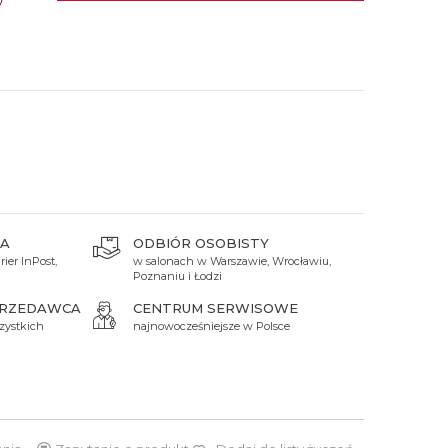
 Titanium
Xicorr
Srebrne
Srebrne
Brąz
Niebieskie
Niebieskie
Czarne
Czarne
Zielone
Czerwone
Zielone
Perłowe
A
ODBIÓR OSOBISTY
ier InPost,
w salonach w Warszawie, Wrocławiu,
Poznaniu i Łodzi
PRZEDAWCA
CENTRUM SERWISOWE
zystkich
najnowocześniejsze w Polsce