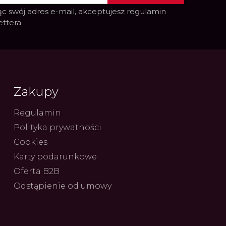
c swój adres e-mail, akceptujesz
regulamin
ettera
Zakupy
Regulamin
Polityka prywatności
Cookies
Karty podarunkowe
Oferta B2B
Odstąpienie od umowy
ue Constant: Pasja,
Fenomen marki Festina. Od
Alpina