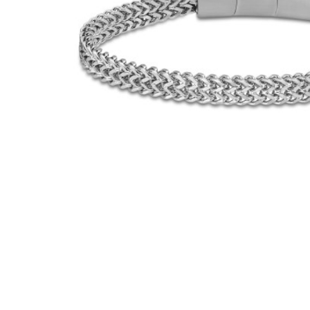
Casio
Militarne
Smartwatch
Garmin
Certina
Lotnicze
Retro
Guess
Citizen
Smartwatch
Hamilt
Retro
Kieszonkowe
Pochodzenie
Polskie
Szwajcarskie
Japońskie
Niemieckie