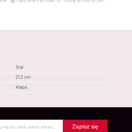
ania
Zapytanie o produkt
Dodaj do listy życzeń
149 zł
Stal
21,3 cm
Klapa
Zapisz się