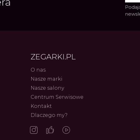
era
Podają
newsl
ZEGARKI.PL
O nas
Nasze marki
Nasze salony
Centrum Serwisowe
Kontakt
Dlaczego my?
Frederiq