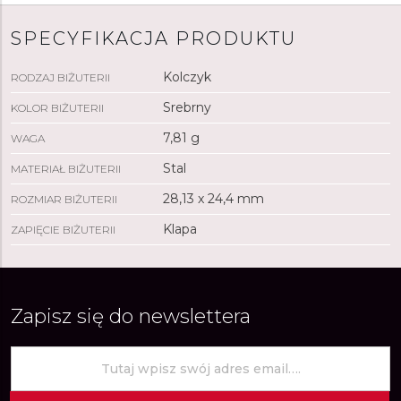
SPECYFIKACJA PRODUKTU
Kolczyk
RODZAJ BIŻUTERII
Srebrny
KOLOR BIŻUTERII
7,81 g
WAGA
Stal
MATERIAŁ BIŻUTERII
28,13 x 24,4 mm
ROZMIAR BIŻUTERII
Klapa
ZAPIĘCIE BIŻUTERII
Zapisz się do newslettera