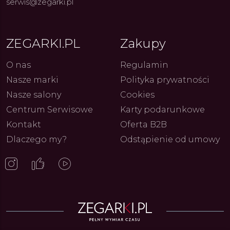
serwis@zegarki.pl
ZEGARKI.PL
Zakupy
O nas
Regulamin
Nasze marki
Polityka prywatności
Nasze salony
Cookies
Centrum Serwisowe
Karty podarunkowe
Kontakt
Oferta B2B
Dlaczego my?
Odstąpienie od umowy
ue Constant: Pasja,
Fenomen marki Festina. Od
Alpina
ja i Dostępny Luksus z
kolarskich pasji do ikonicznych
Chron
Genewy
kolekcji zegarków
Angels
27.07.2026
4.08.2026
ARKI.PL
Autor
ZEGARKI.PL
Autor
ZE
pierw
z przy