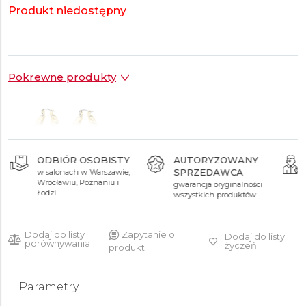
Produkt niedostępny
Pokrewne produkty
ODBIÓR OSOBISTY
AUTORYZOWANY
SPRZEDAWCA
w salonach w Warszawie,
119 zł
Wrocławiu, Poznaniu i
gwarancja oryginalności
Łodzi
wszystkich produktów
Dodaj do listy
Zapytanie o
Dodaj do listy
porównywania
życzeń
produkt
Parametry