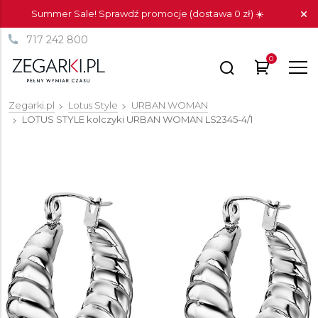
Summer Sale! Sprawdź promocje (dostawa 0 zł) ☀️
717 242 800
0
Zegarki.pl
Lotus Style
URBAN WOMAN
LOTUS STYLE kolczyki URBAN WOMAN
LS2345-4/1