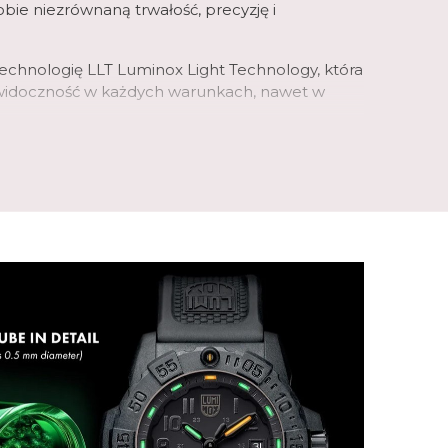
obie niezrównaną trwałość, precyzję i
echnologię LLT Luminox Light Technology, która
widoczność w każdych warunkach, nawet w
ykonane zostały z wytrzymałego materiały
 lekkość i odporność na uszkodzenia.