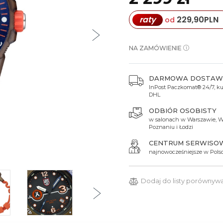
Spinki do mankietów
Luminox
Sterowane radiowo
Sterowane radiowo
Seiko
Boccia
raty
229,90
PLN
od
Mido
Sterowane GPS
Swatch
on
Mondaine
Timex
NA ZAMÓWIENIE
DARMOWA DOSTAW
InPost Paczkomat® 24/7, kur
DHL
ODBIÓR OSOBISTY
w salonach w Warszawie, W
Poznaniu i Łodzi
CENTRUM SERWISO
najnowocześniejsze w Pols
Dodaj do listy porównyw