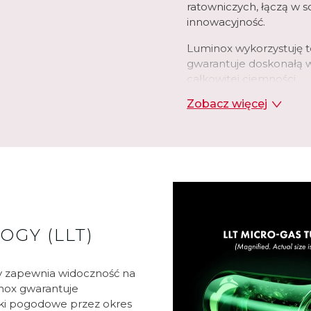
ratowniczych, łączą w s
innowacyjność.
Luminox wykorzystuję t
gwarantuje doskonałą 
całkowitej ciemności.
Zobacz więcej
Koperty w zegarkach w
CARBONOX™ zapewniając
OGY (LLT)
y zapewnia widoczność na
nox gwarantuje
ki pogodowe przez okres