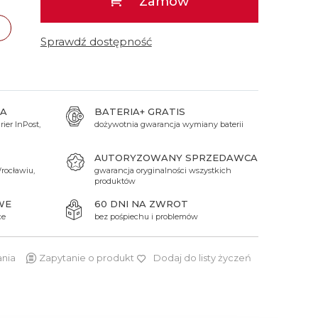
Zamów
 Titanium
Xicorr
Srebrne
Srebrne
Brąz
Niebieskie
Niebieskie
Sprawdź dostępność
Czarne
Czarne
Zielone
Czerwone
Zielone
A
BATERIA+ GRATIS
ier InPost,
dożywotnia gwarancja wymiany baterii
Perłowe
AUTORYZOWANY SPRZEDAWCA
rocławiu,
gwarancja oryginalności wszystkich
produktów
WE
60 DNI NA ZWROT
ce
bez pośpiechu i problemów
ania
Zapytanie o produkt
Dodaj do listy życzeń