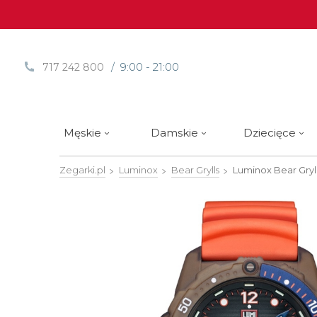
/ 9:00 - 21:00
717 242 800
Męskie
Damskie
Dziecięce
Zegarki.pl
Luminox
Bear Grylls
Luminox Bear Gryl
Sprawdź
Sprawdź
Paski | Bransolety
Alpina
Styl / rodzaj zegarka
Styl / rodzaj zegarka
Rotomaty
DOXA
Słow
Nowości
Nowości
Atlantic
Eleganckie
Eleganckie
Edifice
Edycje Limitowane
Edycje Limitowane
Błonie
Klasyczne
Klasyczne
Festina
Wyprzedaż zegarków
Wyprzedaż zegarków
Boccia Titanium
Sportowe
Sportowe
FLIK-F
Calypso
Luksusowe
Luksusowe
Frederi
Candino
Nurkowe
Nurkowe
G-Shoc