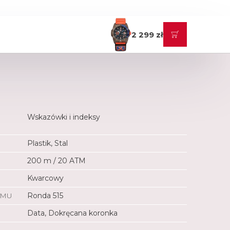
2 299 zł
Wskazówki i indeksy
Plastik, Stal
200 m / 20 ATM
Kwarcowy
ZMU
Ronda 515
Data, Dokręcana koronka