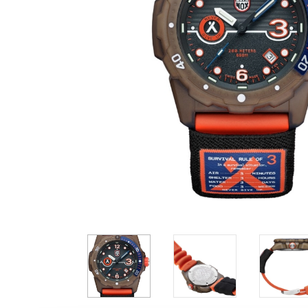
Casio
Militarne
Smartwatch
Garmin
Certina
Lotnicze
Retro
Guess
Citizen
Smartwatch
Hamilt
Retro
Kieszonkowe
Pochodzenie
Polskie
Szwajcarskie
Japońskie
Niemieckie