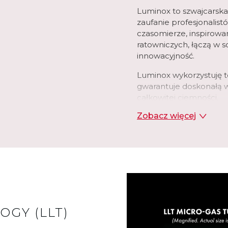
Luminox to szwajcarska
zaufanie profesjonalist
czasomierze, inspirowan
ratowniczych, łączą w s
innowacyjność.
Luminox wykorzystuję t
gwarantuje doskonałą 
całkowitej ciemności.
Zobacz więcej
Koperty w zegarkach w
CARBONOX™ zapewniając
OGY (LLT)