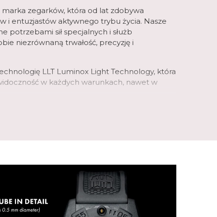
 marka zegarków, która od lat zdobywa
ów i entuzjastów aktywnego trybu życia. Nasze
e potrzebami sił specjalnych i służb
obie niezrównaną trwałość, precyzję i
echnologię LLT Luminox Light Technology, która
widoczność w każdych warunkach, nawet w
ykonane zostały z wytrzymałego materiały
 lekkość i odporność na uszkodzenia.