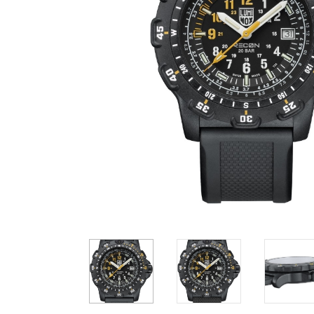
Casio
Militarne
Smartwatch
Garmin
Certina
Lotnicze
Retro
Guess
Citizen
Smartwatch
Hamilt
Retro
Kieszonkowe
Pochodzenie
Polskie
Szwajcarskie
Japońskie
Niemieckie