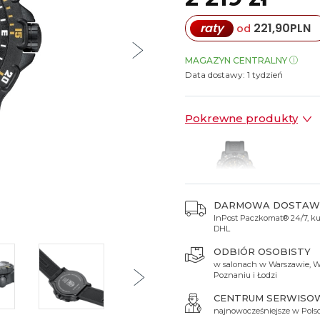
Spinki do mankietów
Luminox
Sterowane radiowo
Sterowane radiowo
Seiko
Boccia
raty
221,90
PLN
od
Mido
Sterowane GPS
Swatch
on
Mondaine
Timex
MAGAZYN CENTRALNY
Data dostawy:
1 tydzień
Pokrewne produkty
DARMOWA DOSTAW
InPost Paczkomat® 24/7, kur
2 179 zł
DHL
ODBIÓR OSOBISTY
w salonach w Warszawie, W
Poznaniu i Łodzi
CENTRUM SERWISO
najnowocześniejsze w Pols