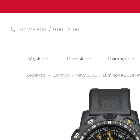
/ 9:00 - 21:00
717 242 800
Męskie
Damskie
Dziecięce
Zegarki.pl
Luminox
Navy SEAL
Luminox RECON Po
Sprawdź
Sprawdź
Paski | Bransolety
Alpina
Styl / rodzaj zegarka
Styl / rodzaj zegarka
Rotomaty
DOXA
Słow
Nowości
Nowości
Atlantic
Eleganckie
Eleganckie
Edifice
Edycje Limitowane
Edycje Limitowane
Błonie
Klasyczne
Klasyczne
Festina
Wyprzedaż zegarków
Wyprzedaż zegarków
Boccia Titanium
Sportowe
Sportowe
FLIK-F
Calypso
Luksusowe
Luksusowe
Frederi
Candino
Nurkowe
Nurkowe
G-Shoc