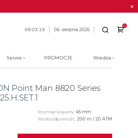
0
09
:
03
:
20
06. sierpnia 2026
Serwis
PROMOCJE
Wiedza
arki
 marki
óra i długopisy
BLOG
Tissot
Cechy
Cechy
Galanteria skórzana
Materiał
Materiał
N Point Man 8820 Series
ue Constant
ique Constant
Tommy Hilfiger
Analog
Analog
Stalowe
Stalowe
25.H.SET.1
Traser
Cyfrowe
Cyfrowe
Tytanowe
Tytanowe
Rozmiar koperty:
45 mm
a
Union Glashütte
Okrągłe
Okrągłe
Ceramiczne
Ceramiczne
Wodoodporność:
200 m / 20 ATM
Victorinox
Kwadratowe
Kwadratowe
Carbon
Złote
a
Wenger
Złote
Złote
Złote
Brąz