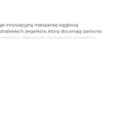
uje innowacyjną mieszankę węglową
ralekkich zegarków, którą doceniają zarówno
ak i miłośnicy aktywności na świeżym powietrzu.
NOX™ marka tworzy najwyższej klasy zegarki z
recyzyjnie wykonaną kopertą, podnosząc
owy poziom. Marka Luminox ma wieloletnie
łem CARBONOX™ i od 2006 roku stosuje go w
ków oraz w niektórych paskach. CARBONOX™
lowego w różnych proporcjach w zależności od
lżejszy od stali i 3 razy lżejszy od tytanu. To
etali, antyalergiczny, antymagnetyczny,
ość chemiczną, bardzo niską rozszerzalność
 warunki atmosferyczne, uderzenia i
wi zapewnia wysoki komfort noszenia, nie
temperaturach i nie powoduje dyskomfortu w
imacie. CARBONOX™ nadaje zegarkom Luminox
ie, cenione przez członków jednostek