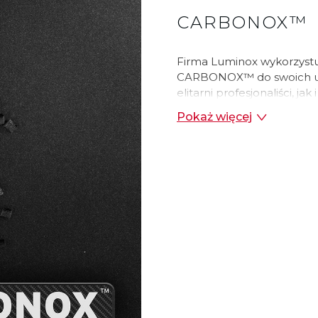
CARBONOX™
Firma Luminox wykorzyst
CARBONOX™ do swoich ult
elitarni profesjonaliści, j
Dzięki materiałowi CARBO
Pokaż więcej
wyjątkowo wytrzymałą i p
odporność na zupełnie n
doświadczenie z materia
kopertach swoich zegar
składa się z proszku węg
modelu zegarka, jest 6 razy 
materiał nie zawierający m
wykazujący wysoką odporn
cieplną oraz odporność na
zarysowania. Użytkowniko
nagrzewa się w wysokich 
ekstremalnie zimnym kl
czarne matowe wykończen