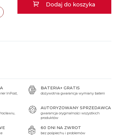
Dodaj do koszyka
 Titanium
Xicorr
Srebrne
Srebrne
Brąz
Niebieskie
Niebieskie
Czarne
Czarne
Zielone
Czerwone
Zielone
Perłowe
A
BATERIA+ GRATIS
ier InPost,
dożywotnia gwarancja wymiany baterii
AUTORYZOWANY SPRZEDAWCA
rocławiu,
gwarancja oryginalności wszystkich
produktów
WE
60 DNI NA ZWROT
ce
bez pośpiechu i problemów