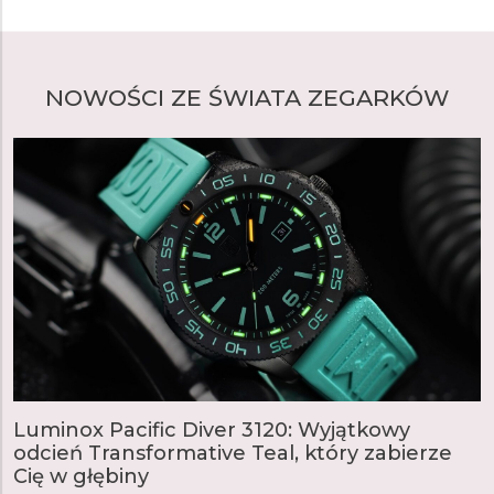
emituje światło. Każda rurka ze szkła borokrzemowego
jest cięta laserowo i hermetycznie zamykana.
NOWOŚCI ZE ŚWIATA ZEGARKÓW
Luminox Pacific Diver 3120: Wyjątkowy
odcień Transformative Teal, który zabierze
Cię w głębiny