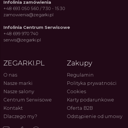
Infolinia zamówienia
+48 693 050 560 / 7:30 - 15:30
zamowienia@zegarki.pl
Infolinia Centrum Serwisowe
+48 699 970 740
serwis@zegarki.pl
ZEGARKI.PL
Zakupy
O nas
Regulamin
Nasze marki
Polityka prywatności
ue Constant: Pasja,
Fenomen marki Festina. Od
Alpina
Nasze salony
Cookies
ja i Dostępny Luksus z
kolarskich pasji do ikonicznych
Chron
Genewy
kolekcji zegarków
Angels
Centrum Serwisowe
Karty podarunkowe
27.07.2026
4.08.2026
ARKI.PL
Autor
ZEGARKI.PL
Autor
ZE
pierw
z przy
Kontakt
Oferta B2B
Dlaczego my?
Odstąpienie od umowy