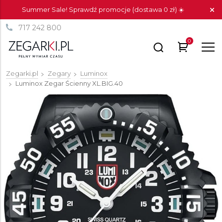
Summer Sale! Sprawdź promocje (dostawa 0 zł) ☀️
717 242 800
0
Zegarki.pl
Zegary
Luminox
Luminox Zegar Ścienny
XL.BIG.40