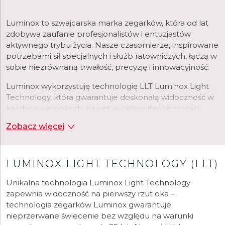
Luminox to szwajcarska marka zegarków, która od lat
zdobywa zaufanie profesjonalistów i entuzjastów
aktywnego trybu życia. Nasze czasomierze, inspirowane
potrzebami sił specjalnych i służb ratowniczych, łączą w
sobie niezrównaną trwałość, precyzję i innowacyjność.
Luminox wykorzystuję technologię LLT Luminox Light
Technology, która gwarantuje doskonałą widoczność w
każdych warunkach, nawet w całkowitej ciemności.
Zobacz więcej
Koperty w zegarkach wykonane zostały z
wytrzymałego materiały CARBONOX™ zapewniając
lekkość i odporność na uszkodzenia.
LUMINOX LIGHT TECHNOLOGY (LLT)
Unikalna technologia Luminox Light Technology
zapewnia widoczność na pierwszy rzut oka –
technologia zegarków Luminox gwarantuje
nieprzerwane świecenie bez względu na warunki