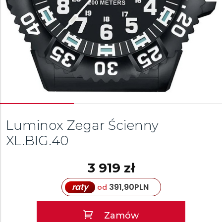
Luminox Zegar Ścienny
XL.BIG.40
3 919 zł
raty
391,90
PLN
od
Zamów