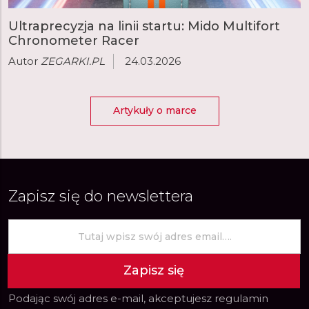
Ultraprecyzja na linii startu: Mido Multifort
Chronometer Racer
Autor
ZEGARKI.PL
24.03.2026
Artykuły o marce
Zapisz się do newslettera
Zapisz się
Podając swój adres e-mail, akceptujesz
regulamin