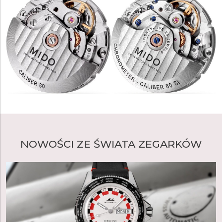
elementem kalibru jest antymagnetyczny włos balansu
połączeniem stylu, jakości i eleganckiego wzornictwa.
Nivachron™ wykonany ze stopu tytanu, opracowany
przez Swatch Group we współpracy z manufakturą
Audemars Piguet. Zastosowanie tego nowoczesnego
materiału sprawia, że mechanizm jest nie tylko
dokładniejszy, ale również wysoce odporny na wpływ
pól magnetycznych oraz wstrząsy. Kaliber występuje w
kilku wersjach konstrukcyjnych bazujących na
sprawdzonych jednostkach ETA C07.611 oraz ETA
C07.621.
NOWOŚCI ZE ŚWIATA ZEGARKÓW