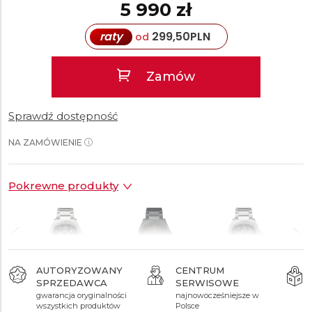
5 990 zł
raty
299,50
PLN
od
Zamów
Sprawdź dostępność
NA ZAMÓWIENIE
Pokrewne produkty
AUTORYZOWANY
CENTRUM
SPRZEDAWCA
SERWISOWE
6 190 zł
7 090 zł
6 190 zł
gwarancja oryginalności
najnowocześniejsze w
wszystkich produktów
Polsce