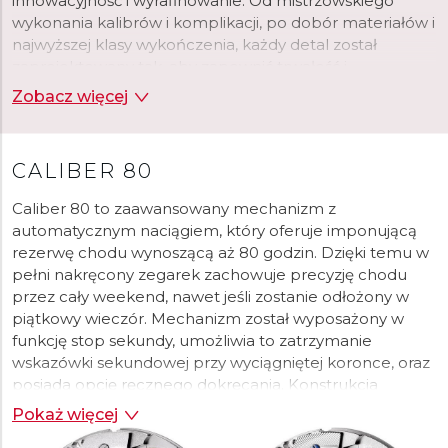
innowacyjność i wyrafinowanie. Od mistrzowskiego
wykonania kalibrów i komplikacji, po dobór materiałów i
najwyższej klasy wykończenia, każdy detal został
zaprojektowany tak, aby zapewnić trwałość i
ponadczasową estetykę. Od 2019 roku Mido jest
Zobacz więcej
oficjalnym partnerem Red Bull Cliff Diving World Series,
najbardziej prestiżowych międzynarodowych zawodów
w skokach z klifu. Dzięki kolekcji Ocean Star,
CALIBER 80
szwajcarska marka zegarków i to wydarzenie sportowe
łączą tę samą pasję i ambicję: przekraczać własne
Caliber 80 to zaawansowany mechanizm z
granice i nieustannie wprowadzać innowacje, aby
automatycznym naciągiem, który oferuje imponującą
osiągnąć perfekcję. Kolekcja Baroncelli oferuje
rezerwę chodu wynoszącą aż 80 godzin. Dzięki temu w
klasyczną interpretację zegarków, inspirowaną wzniosłą
pełni nakręcony zegarek zachowuje precyzję chodu
i ponadczasową estetyką instrumentów strunowych.
przez cały weekend, nawet jeśli zostanie odłożony w
Modele Commander wyróżniają się wyjątkowym,
piątkowy wieczór. Mechanizm został wyposażony w
kultowym designem. Panie z pewnością docenią
funkcję stop sekundy, umożliwia to zatrzymanie
delikatną, elegancką kolekcję Rainflower, której
wskazówki sekundowej przy wyciągniętej koronce, oraz
symbolem jest kwiat lotosu w połączeniu z masą
posiada opcję ręcznego dokręcania. Konstrukcja
perłową i kamieniami szlachetnymi. Niezrównana
pracuje z częstotliwością 21 600 wahnięć na godzinę (3
Pokaż więcej
precyzja i wyjątkowa trwałość to cechy zegarków z
Hz) na 25 kamieniach łożyskowych. Kluczowym
kolekcji sportowej Multifort. Modele Belluna zaskoczą