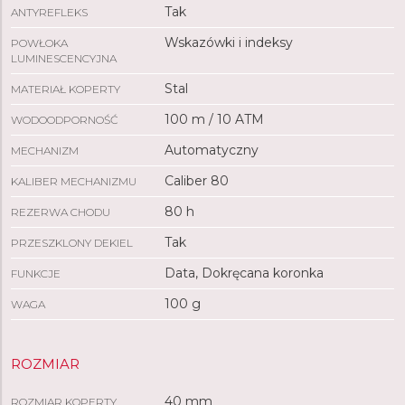
Tak
ANTYREFLEKS
Wskazówki i indeksy
POWŁOKA
LUMINESCENCYJNA
Stal
MATERIAŁ KOPERTY
100 m / 10 ATM
WODOODPORNOŚĆ
Automatyczny
MECHANIZM
Caliber 80
KALIBER MECHANIZMU
80 h
REZERWA CHODU
Tak
PRZESZKLONY DEKIEL
Data, Dokręcana koronka
FUNKCJE
100 g
WAGA
ROZMIAR
40 mm
ROZMIAR KOPERTY