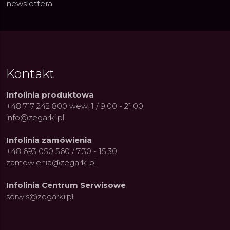
newslettera
Kontakt
Infolinia produktowa
+48 717 242 800 wew. 1 / 9:00 - 21:00
info@zegarki.pl
Infolinia zamówienia
+48 693 050 560 / 7:30 - 15:30
zamowienia@zegarki.pl
Infolinia Centrum Serwisowe
serwis@zegarki.pl
ue Constant: Pasja,
Fenomen marki Festina. Od
Alpina
ja i Dostępny Luksus z
kolarskich pasji do ikonicznych
Chron
Genewy
kolekcji zegarków
Angels
27.07.2026
4.08.2026
ARKI.PL
Autor
ZEGARKI.PL
Autor
ZE
pierw