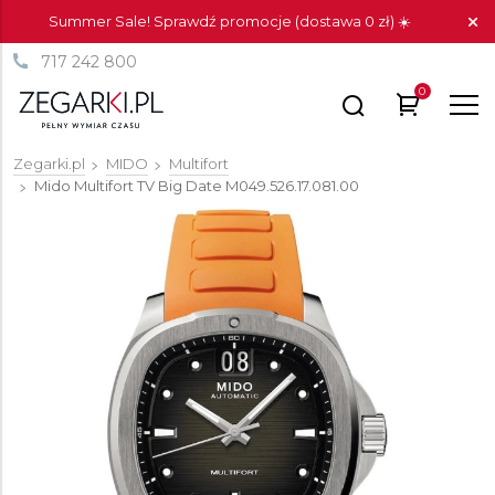
Summer Sale! Sprawdź promocje (dostawa 0 zł) ☀️
717 242 800
0
Zegarki.pl
MIDO
Multifort
Mido Multifort TV Big Date
M049.526.17.081.00