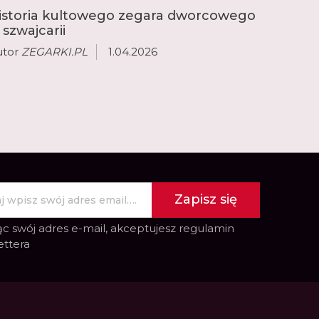
istoria kultowego zegara dworcowego
 szwajcarii
utor
ZEGARKI.PL
1.04.2026
Zapisz się
c swój adres e-mail, akceptujesz
regulamin
ettera