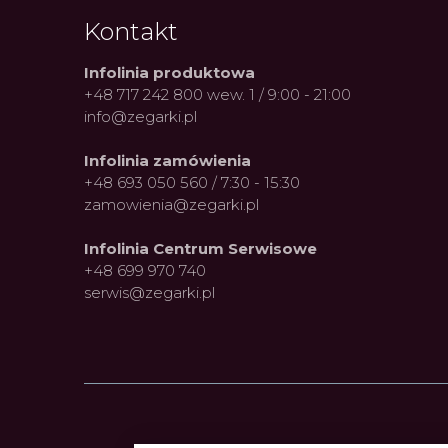
Kontakt
Infolinia produktowa
+48 717 242 800 wew. 1 / 9:00 - 21:00
info@zegarki.pl
Infolinia zamówienia
+48 693 050 560 / 7:30 - 15:30
Frederique Constant: Pasja,
Fenome
zamowienia@zegarki.pl
Innowacja i Dostępny Luksus z
kolarsk
Serca Genewy
kolekc
27.07.2026
Autor
ZEGARKI.PL
Autor
ZE
Infolinia Centrum Serwisowe
+48 699 970 740
serwis@zegarki.pl