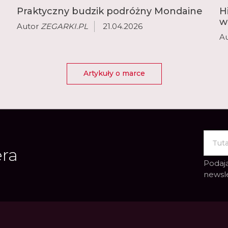
Praktyczny budzik podróżny Mondaine
H
w
Autor
ZEGARKI.PL
21.04.2026
A
Artykuły o marce
era
Podają
newsl