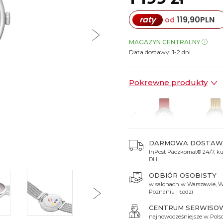
Spinki do mankietów
Luminox
Sterowane radiowo
Sterowane radiowo
Seiko
Boccia
raty
119,90
PLN
od
Mido
Sterowane GPS
Swatch
on
Mondaine
Timex
MAGAZYN CENTRALNY
Data dostawy:
1-2 dni
Pokrewne produkty
DARMOWA DOSTAW
InPost Paczkomat® 24/7, kur
 249 zł
1 159 zł
1 199 zł
1 159 zł
1 299 
DHL
ODBIÓR OSOBISTY
w salonach w Warszawie, W
Poznaniu i Łodzi
CENTRUM SERWISO
najnowocześniejsze w Pols