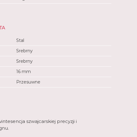
TA
Stal
Srebrny
Srebrny
16 mm
Przesuwne
ntesencja szwajcarskiej precyzji i
gnu.