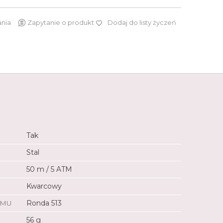
ania
Zapytanie o produkt
Dodaj do listy życzeń
1 199 zł
Tak
Stal
50 m / 5 ATM
Kwarcowy
ZMU
Ronda 513
56 g