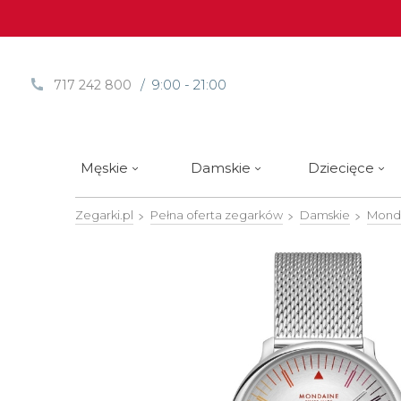
/ 9:00 - 21:00
717 242 800
Męskie
Damskie
Dziecięce
Zegarki.pl
Pełna oferta zegarków
Damskie
Mond
Sprawdź
Sprawdź
Paski | Bransolety
Alpina
Styl / rodzaj zegarka
Styl / rodzaj zegarka
Rotomaty
DOXA
Słow
Nowości
Nowości
Atlantic
Eleganckie
Eleganckie
Edifice
Edycje Limitowane
Edycje Limitowane
Błonie
Klasyczne
Klasyczne
Festina
Wyprzedaż zegarków
Wyprzedaż zegarków
Boccia Titanium
Sportowe
Sportowe
FLIK-F
Calypso
Luksusowe
Luksusowe
Frederi
Candino
Nurkowe
Nurkowe
G-Shoc