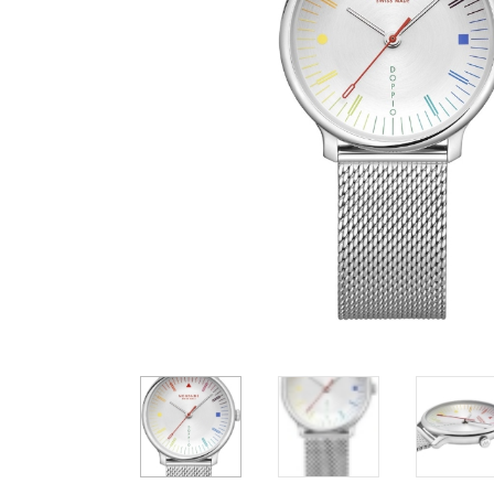
Casio
Militarne
Smartwatch
Garmin
Certina
Lotnicze
Retro
Guess
Citizen
Smartwatch
Hamilt
Retro
Kieszonkowe
Pochodzenie
Polskie
Szwajcarskie
Japońskie
Niemieckie
1 299 zł
1 199 zł
1