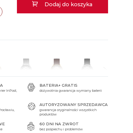
Dodaj do koszyka
 Titanium
Xicorr
Srebrne
Srebrne
Brąz
Niebieskie
Niebieskie
Czarne
Czarne
Zielone
Czerwone
Zielone
Perłowe
A
BATERIA+ GRATIS
ier InPost,
dożywotnia gwarancja wymiany baterii
zł
1 199 zł
1 249 zł
1 159 zł
1 199 zł
AUTORYZOWANY SPRZEDAWCA
rocławiu,
gwarancja oryginalności wszystkich
produktów
WE
60 DNI NA ZWROT
ce
bez pośpiechu i problemów