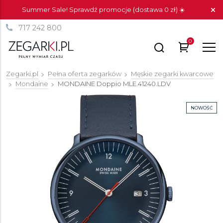
Summer Sale! Sprawdź promocje (dostawa 0 zł) ☀️
717 242 800
0
Zegarki.pl
Pełna oferta zegarków
Męskie zegarki kwarcowe
Mondaine
MONDAINE Doppio
MLE.41240.LDV
NOWOŚĆ