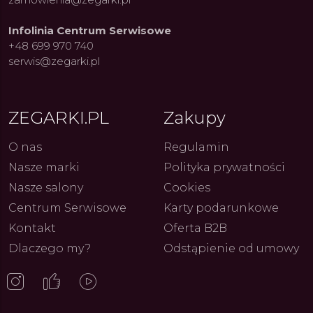
Infolinia Centrum Serwisowe
+48 699 970 740
serwis@zegarki.pl
ZEGARKI.PL
Zakupy
O nas
Regulamin
ue Constant: Pasja,
Fenomen marki Festina. Od
Alpina
ja i Dostępny Luksus z
kolarskich pasji do ikonicznych
Chron
Nasze marki
Polityka prywatności
Genewy
kolekcji zegarków
Angels
27.07.2026
4.08.2026
ARKI.PL
Autor
ZEGARKI.PL
Autor
ZE
pierw
Nasze salony
Cookies
z przy
Centrum Serwisowe
Karty podarunkowe
Kontakt
Oferta B2B
Dlaczego my?
Odstąpienie od umowy