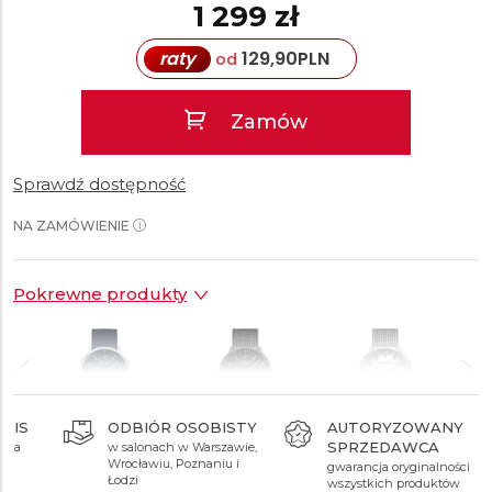
1 299 zł
raty
129,90
PLN
od
Zamów
Sprawdź dostępność
NA ZAMÓWIENIE
Pokrewne produkty
ODBIÓR OSOBISTY
AUTORYZOWANY
SPRZEDAWCA
w salonach w Warszawie,
1 479 zł
1 339 zł
1 339 zł
Wrocławiu, Poznaniu i
gwarancja oryginalności
Łodzi
wszystkich produktów