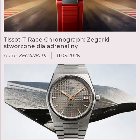
bardziej świadomie, ograniczając niepotrzebne bodźce i
ceniąc spokój w świecie pełnym nieustannego
pośpiechu.
Tissot T-Race Chronograph: Zegarki
stworzone dla adrenaliny
Autor
ZEGARKI.PL
11.05.2026