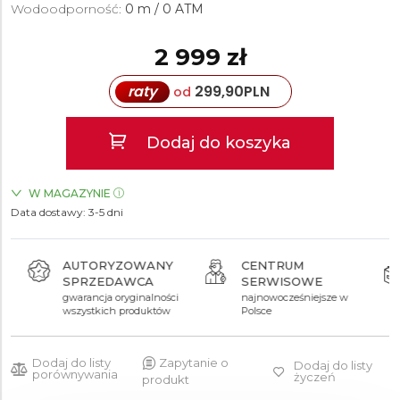
Wodoodporność:
0 m / 0 ATM
2 999 zł
raty
299,90
PLN
od
Dodaj do koszyka
W MAGAZYNIE
Data dostawy:
ZEGARKI.PL Blue City Warszawa
3-5 dni
TAK
AUTORYZOWANY
CENTRUM
SPRZEDAWCA
SERWISOWE
gwarancja oryginalności
najnowocześniejsze w
wszystkich produktów
Polsce
Dodaj do listy
Zapytanie o
Dodaj do listy
porównywania
życzeń
produkt