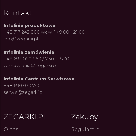
Kontakt
Infolinia produktowa
+48 717 242 800 wew. 1 / 9:00 - 21:00
info@zegarki.pl
Infolinia zamówienia
+48 693 050 560 / 7:30 - 15:30
zamowienia@zegarki.pl
Infolinia Centrum Serwisowe
+48 699 970 740
serwis@zegarki.pl
ue Constant: Pasja,
Fenomen marki Festina. Od
Alpina
ZEGARKI.PL
Zakupy
ja i Dostępny Luksus z
kolarskich pasji do ikonicznych
Chron
Genewy
kolekcji zegarków
Angels
27.07.2026
4.08.2026
ARKI.PL
Autor
ZEGARKI.PL
Autor
ZE
pierw
O nas
Regulamin
z przy