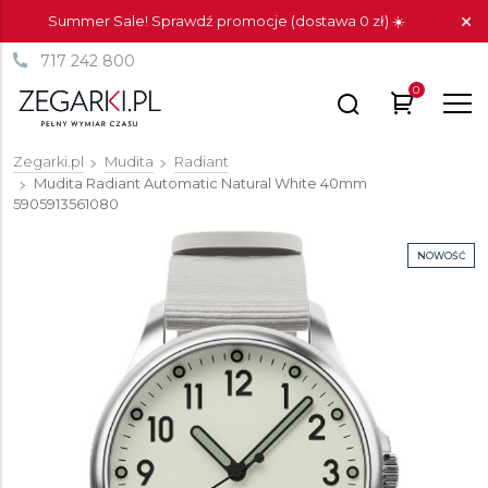
Summer Sale! Sprawdź promocje (dostawa 0 zł) ☀️
717 242 800
0
Zegarki.pl
Mudita
Radiant
Mudita Radiant Automatic Natural White 40mm
5905913561080
NOWOŚĆ