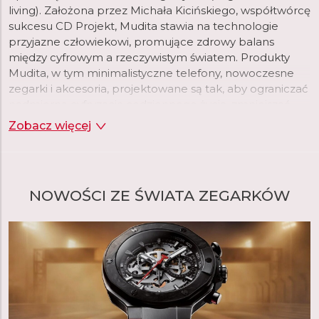
living). Założona przez Michała Kicińskiego, współtwórcę
sukcesu CD Projekt, Mudita stawia na technologie
przyjazne człowiekowi, promujące zdrowy balans
między cyfrowym a rzeczywistym światem. Produkty
Mudita, w tym minimalistyczne telefony, nowoczesne
zegarki i akcesoria, projektowane są tak, aby ograniczać
nadmierną cyfryzację codziennego życia, zmniejszać
ekspozycję na promieniowanie elektromagnetyczne i
Zobacz więcej
zachęcać do skupienia na tym, co naprawdę ważne.
Charakterystyczną cechą marki Mudita jest
ponadczasowy design – prosty, elegancki i funkcjonalny
NOWOŚCI ZE ŚWIATA ZEGARKÓW
– oraz troska o najwyższą jakość wykonania. Produkty
Mudita wykorzystują nowoczesne rozwiązania, takie jak
wyświetlacze E Ink, bardzo niskie wartości SAR oraz
materiały ekologiczne. Wszystkie urządzenia są
tworzone z myślą o osobach, które szukają harmonii,
autentyczności i większej kontroli nad swoją
codziennością.
Mudita to idealny wybór dla tych, którzy chcą żyć