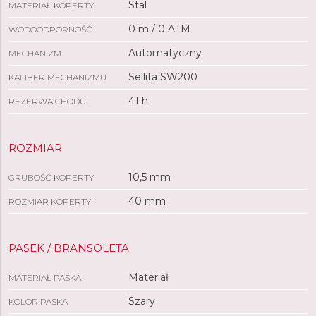
Stal
MATERIAŁ KOPERTY
0 m / 0 ATM
WODOODPORNOŚĆ
Automatyczny
MECHANIZM
Sellita SW200
KALIBER MECHANIZMU
41 h
REZERWA CHODU
ROZMIAR
10,5 mm
GRUBOŚĆ KOPERTY
40 mm
ROZMIAR KOPERTY
PASEK / BRANSOLETA
Materiał
MATERIAŁ PASKA
Szary
KOLOR PASKA