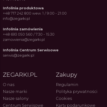
Infolinia produktowa
+48 717 242 800 wew. 1 / 9:00 - 21:00
info@zegarki.pl
Infolinia zamówienia
+48 693 050 560 / 7:30 - 15:30
zamowienia@zegarki.pl
Infolinia Centrum Serwisowe
serwis@zegarki.pl
ue Constant: Pasja,
Fenomen marki Festina. Od
Alpina
ZEGARKI.PL
Zakupy
ja i Dostępny Luksus z
kolarskich pasji do ikonicznych
Chron
Genewy
kolekcji zegarków
Angels
27.07.2026
4.08.2026
ARKI.PL
Autor
ZEGARKI.PL
Autor
ZE
pierw
O nas
Regulamin
z przy
Nasze marki
Polityka prywatności
Nasze salony
Cookies
Centrum Serwisowe
Karty podarunkowe