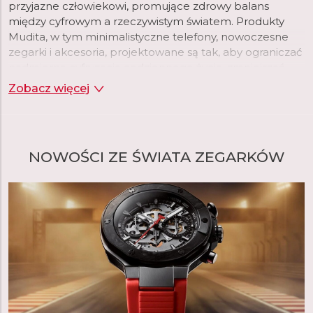
przyjazne człowiekowi, promujące zdrowy balans
między cyfrowym a rzeczywistym światem. Produkty
Mudita, w tym minimalistyczne telefony, nowoczesne
zegarki i akcesoria, projektowane są tak, aby ograniczać
nadmierną cyfryzację codziennego życia, zmniejszać
ekspozycję na promieniowanie elektromagnetyczne i
Zobacz więcej
zachęcać do skupienia na tym, co naprawdę ważne.
Charakterystyczną cechą marki Mudita jest
ponadczasowy design – prosty, elegancki i funkcjonalny
NOWOŚCI ZE ŚWIATA ZEGARKÓW
– oraz troska o najwyższą jakość wykonania. Produkty
Mudita wykorzystują nowoczesne rozwiązania, takie jak
wyświetlacze E Ink, bardzo niskie wartości SAR oraz
materiały ekologiczne. Wszystkie urządzenia są
tworzone z myślą o osobach, które szukają harmonii,
autentyczności i większej kontroli nad swoją
codziennością.
Mudita to idealny wybór dla tych, którzy chcą żyć
bardziej świadomie, ograniczając niepotrzebne bodźce i
ceniąc spokój w świecie pełnym nieustannego