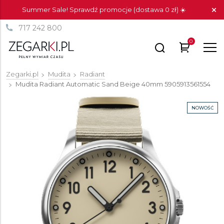
Summer Sale! Sprawdź promocje (dostawa 0 zł) ☀️
717 242 800
0
Zegarki.pl
Mudita
Radiant
Mudita Radiant Automatic Sand Beige 40mm
5905913561554
NOWOŚĆ