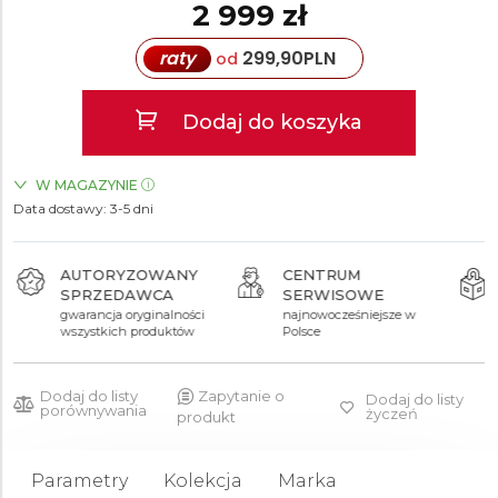
2 999 zł
raty
299,90
PLN
od
Dodaj do koszyka
W MAGAZYNIE
Data dostawy:
ZEGARKI.PL Blue City Warszawa
3-5 dni
TAK
AUTORYZOWANY
CENTRUM
SPRZEDAWCA
SERWISOWE
gwarancja oryginalności
najnowocześniejsze w
wszystkich produktów
Polsce
Dodaj do listy
Zapytanie o
Dodaj do listy
porównywania
życzeń
produkt
Parametry
Kolekcja
Marka