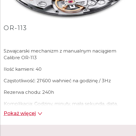
OR-113
Szwajcarski mechanizm z manualnym naciągiem
Calibre OR-113
Ilość kamieni: 40
Częstotliwość: 21'600 wahnieć na godzinę / 3Hz
Rezerwa chodu: 240h
Komplikacja: Godziny, minuty, mała sekunda, data,
rezerwa chodu, stop sekunda, miesiąc, numer tygodnia
Pokaż więcej
Mechanizm bazowy: Oris 110