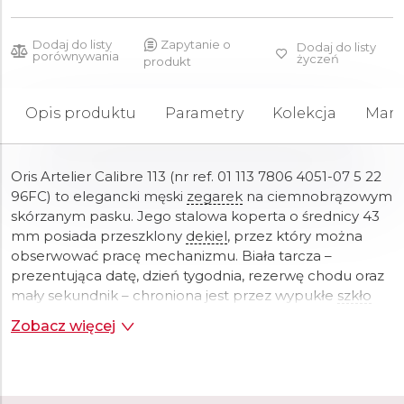
Dodaj do listy
Zapytanie o
Dodaj do listy
porównywania
życzeń
produkt
Opis produktu
Parametry
Kolekcja
Mark
Oris Artelier Calibre 113 (nr ref. 01 113 7806 4051-07 5 22
96FC) to elegancki męski
zegarek
na ciemnobrązowym
skórzanym pasku. Jego stalowa koperta o średnicy 43
mm posiada przeszklony
dekiel
, przez który można
obserwować pracę mechanizmu. Biała tarcza –
prezentująca datę, dzień tygodnia, rezerwę chodu oraz
mały sekundnik – chroniona jest przez wypukłe
szkło
szafirowe z wewnętrzną powłoką antyrefleksyjną,
Zobacz więcej
minimalizującą odblaski. Centralnie umieszczona
wskazówka z czerwoną końcówką wskazuje miesiąc
oraz numer tygodnia roku na skali biegnącej wzdłuż
krawędzi tarczy.
Wskazówki
pokryto masą Super-