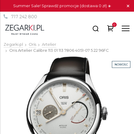
Summer Sale! Sprawdź promocje (dostawa 0 zł) ☀️
717 242 800
0
Zegarki.pl
Oris
Artelier
Oris Artelier Calibre 113
01 113 7806 4051-07 5 22 96FC
NOWOŚĆ