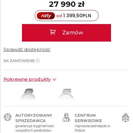
27 990 zł
raty
1 399,50
PLN
od
Zamów
Sprawdź dostępność
NA ZAMÓWIENIE
Pokrewne produkty
AUTORYZOWANY
CENTRUM
SPRZEDAWCA
SERWISOWE
27 990 zł
28 990 zł
gwarancja oryginalności
najnowocześniejsze w
wszystkich produktów
Polsce