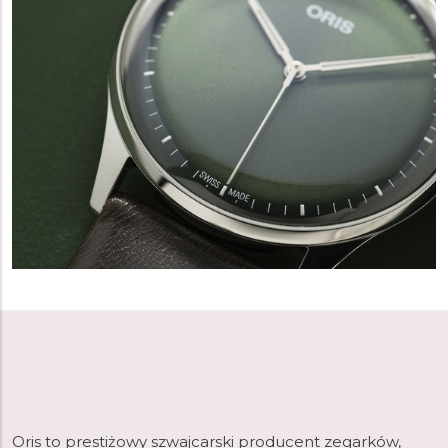
Oris to prestiżowy szwajcarski producent zegarków,