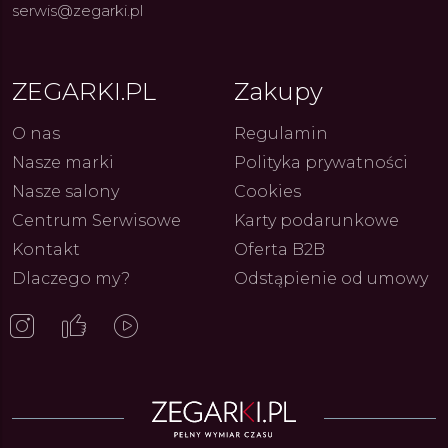
27.07.2026
4.08.2026
serwis@zegarki.pl
ARKI.PL
Autor
ZEGARKI.PL
Autor
ZE
pierw
z przy
ZEGARKI.PL
Zakupy
O nas
Regulamin
Nasze marki
Polityka prywatności
Nasze salony
Cookies
Centrum Serwisowe
Karty podarunkowe
Kontakt
Oferta B2B
Dlaczego my?
Odstąpienie od umowy