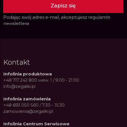
Zapisz się
Podając swój adres e-mail, akceptujesz
regulamin
newslettera
Kontakt
Infolinia produktowa
+48 717 242 800 wew. 1 / 9:00 - 21:00
info@zegarki.pl
Infolinia zamówienia
+48 693 050 560 / 7:30 - 15:30
zamowienia@zegarki.pl
ue Constant: Pasja,
Fenomen marki Festina. Od
Alpina
ja i Dostępny Luksus z
kolarskich pasji do ikonicznych
Chron
Infolinia Centrum Serwisowe
Genewy
kolekcji zegarków
Angels