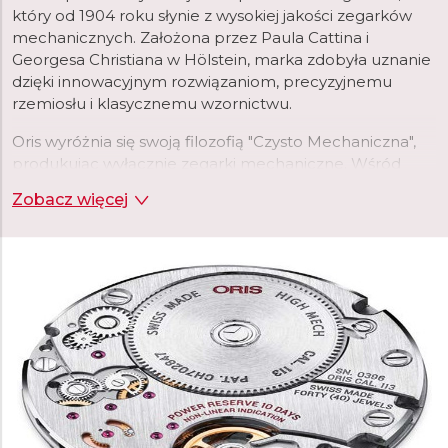
który od 1904 roku słynie z wysokiej jakości zegarków
mechanicznych. Założona przez Paula Cattina i
Georgesa Christiana w Hölstein, marka zdobyła uznanie
dzięki innowacyjnym rozwiązaniom, precyzyjnemu
rzemiosłu i klasycznemu wzornictwu.
Oris wyróżnia się swoją filozofią "Czysto Mechaniczna",
produkując wyłącznie zegarki mechaniczne. Wśród
najpopularniejszych kolekcji znajdują się Divers Sixty-
Zobacz więcej
Five, Aquis, Big Crown ProPilot oraz Artelier. Oris jest
również zaangażowany w zrównoważony rozwój i
ochronę środowiska, współpracując z różnymi
organizacjami ekologicznymi. Marka ta, dzięki swojej
bogatej historii i ciągłemu dążeniu do doskonałości, jest
ceniona przez miłośników zegarków na całym świecie.