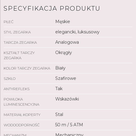
LumiNova
®, co zapewnia doskonałą czytelność w
SPECYFIKACJA PRODUKTU
słabym świetle.
Zegarek
napędzany jest autorskim
mechanizmem mechanicznym Calibre 113 z ręcznym
Męskie
PŁEĆ
naciągiem i rezerwą chodu wynoszącą 240 godzin.
Dzięki klasie wodoszczelności 5 ATM
zegarek
jest
elegancki, luksusowy
STYL ZEGARKA
odporny na deszcz i zachlapanie.
Analogowa
TARCZA ZEGARKA
Okrągły
KSZTAŁT TARCZY
ZEGARKA
Biały
KOLOR TARCZY ZEGARKA
Szafirowe
SZKŁO
Tak
ANTYREFLEKS
Wskazówki
POWŁOKA
LUMINESCENCYJNA
Stal
MATERIAŁ KOPERTY
50 m / 5 ATM
WODOODPORNOŚĆ
Mechaniczny
MECHANIZM