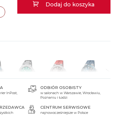
Dodaj do koszyka
 Titanium
Xicorr
Srebrne
Srebrne
Brąz
Niebieskie
Niebieskie
Czarne
Czarne
cław
TAK
Zielone
Czerwone
Zielone
Perłowe
A
ODBIÓR OSOBISTY
ier InPost,
w salonach w Warszawie, Wrocławiu,
 zł
9 032 zł
9 990 zł
10 590 zł
10 590 zł
Poznaniu i Łodzi
PRZEDAWCA
CENTRUM SERWISOWE
zystkich
najnowocześniejsze w Polsce