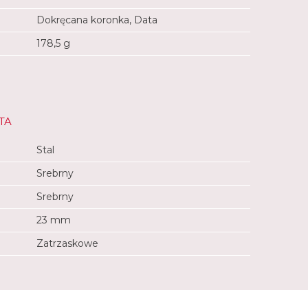
Dokręcana koronka, Data
178,5 g
TA
Stal
Srebrny
Srebrny
23 mm
Zatrzaskowe