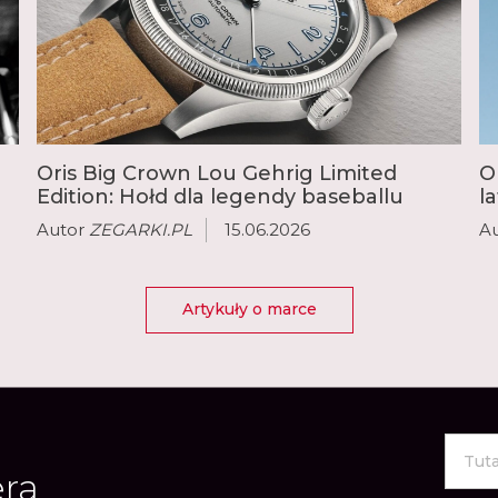
Oris Big Crown Lou Gehrig Limited
O
Edition: Hołd dla legendy baseballu
l
Autor
ZEGARKI.PL
15.06.2026
A
Artykuły o marce
era