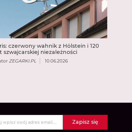
ris: czerwony wahnik z Hölstein i 120
at szwajcarskiej niezależności
utor
ZEGARKI.PL
10.06.2026
Zapisz się