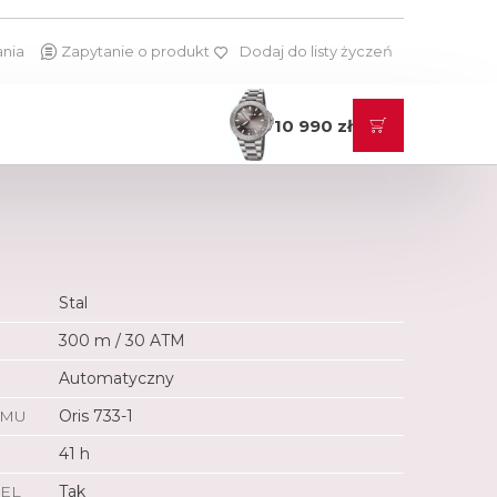
ania
Zapytanie o produkt
Dodaj do listy życzeń
10 990 zł
Stal
300 m / 30 ATM
Automatyczny
ZMU
Oris 733-1
41 h
EL
Tak