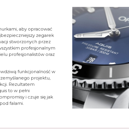
 nurkami, aby opracować
ajbezpieczniejszy zegarek
wacji stworzonych przez
wszystkim profesjonalnym
elu profesjonalistów oraz
awdziwą funkcjonalność w
rzemyślanego projektu,
kcji. Rezultatem
uis to w pełni
ompromisy i czuje się jak
pod falami.