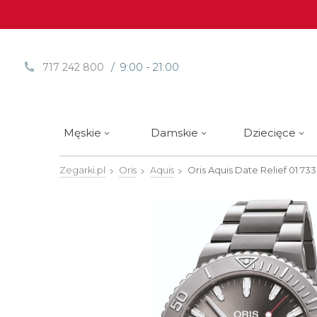
/ 9:00 - 21:00
717 242 800
Męskie
Damskie
Dziecięce
Zegarki.pl
Oris
Aquis
Oris Aquis Date Relief
01 73
Sprawdź
Sprawdź
Paski | Bransolety
Alpina
Styl / rodzaj zegarka
Styl / rodzaj zegarka
Rotomaty
DOXA
Słow
Nowości
Nowości
Atlantic
Eleganckie
Eleganckie
Edifice
Edycje Limitowane
Edycje Limitowane
Błonie
Klasyczne
Klasyczne
Festina
Wyprzedaż zegarków
Wyprzedaż zegarków
Boccia Titanium
Sportowe
Sportowe
FLIK-F
Calypso
Luksusowe
Luksusowe
Frederi
Candino
Nurkowe
Nurkowe
G-Shoc