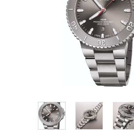
Casio
Militarne
Smartwatch
Garmin
Certina
Lotnicze
Retro
Guess
Citizen
Smartwatch
Hamilt
Retro
Kieszonkowe
Pochodzenie
Polskie
Szwajcarskie
Japońskie
Niemieckie
11 490 zł
11 490 zł
1