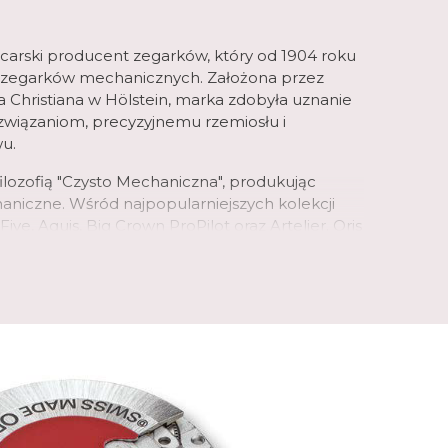
jcarski producent zegarków, który od 1904 roku
ści zegarków mechanicznych. Założona przez
a Christiana w Hölstein, marka zdobyła uznanie
związaniom, precyzyjnemu rzemiosłu i
u.
 filozofią "Czysto Mechaniczna", produkując
aniczne. Wśród najpopularniejszych kolekcji
-Five, Aquis, Big Crown ProPilot oraz Artelier. Oris
wany w zrównoważony rozwój i ochronę
jąc z różnymi organizacjami ekologicznymi.
bogatej historii i ciągłemu dążeniu do
iona przez miłośników zegarków na całym