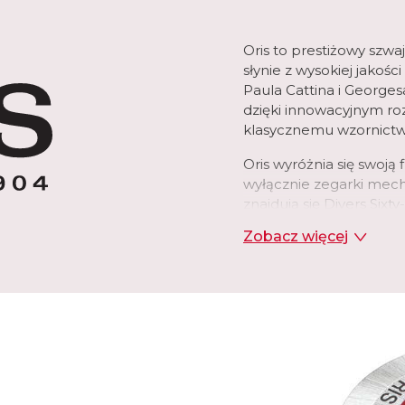
Oris to prestiżowy szwa
słynie z wysokiej jako
Paula Cattina i Georges
dzięki innowacyjnym ro
klasycznemu wzornictw
Oris wyróżnia się swoją
wyłącznie zegarki mech
znajdują się Divers Sixty
jest również zaangażo
Zobacz więcej
środowiska, współpracu
Marka ta, dzięki swojej 
doskonałości, jest cen
świecie.