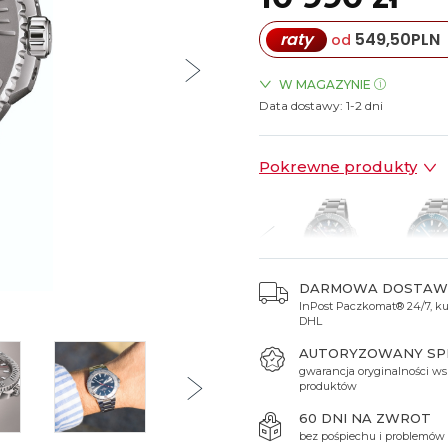
Spinki do mankietów
Luminox
Sterowane radiowo
Sterowane radiowo
Seiko
Boccia
raty
549,50
PLN
od
Mido
Sterowane GPS
Swatch
on
Mondaine
Timex
W MAGAZYNIE
Data dostawy:
ZEGARKI.PL Sky Tower Wro
1-2 dni
Pokrewne produkty
DARMOWA DOSTAW
InPost Paczkomat® 24/7, kur
1 990 zł
12 290 zł
11 550 zł
11 790 zł
11 490
DHL
AUTORYZOWANY S
gwarancja oryginalności ws
produktów
60 DNI NA ZWROT
bez pośpiechu i problemów